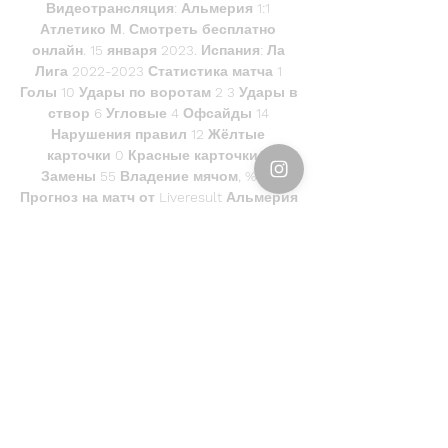
Видеотрансляция: Альмерия 1:1 
Атлетико М. Смотреть бесплатно 
онлайн. 15 января 2023. Испания: Ла 
Лига 2022-2023 Статистика матча 1 
Голы 10 Удары по воротам 2 3 Удары в 
створ 6 Угловые 4 Офсайды 14 
Нарушения правил 12 Жёлтые 
карточки 0 Красные карточки 5 
Замены 55 Владение мячом, % 45 
Прогноз на матч от Liveresult Альмерия 
Атлетико М Альмерия 4-3-3 Основной 
состав Вратарь Защитник 
Полузащитник Нападающий Запасные 
игроки Главный тренер: Руби Атлетико 
М 4-4-2 Травмы и дисквалификации 
Травмирован Дисквалифицирован 12 
матчей 2 победы 5 ничьих 5 побед 
Второй тайм 3 победы 4 победы 
История матчей 3:0 0:1 2:0 4:2 2:2 1:1 1:0 
6:3 0:0 Всего голов 8 Голов в среднем 
за матч 1. 
