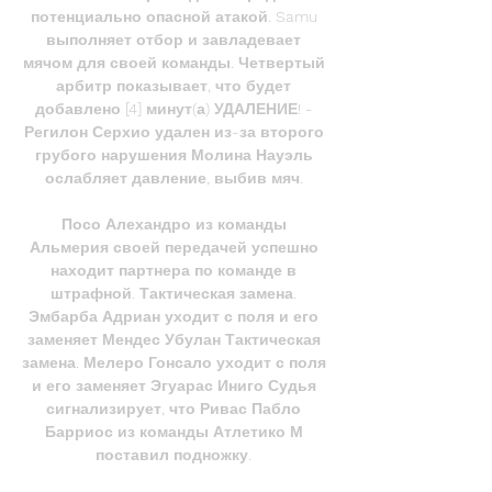
потенциально опасной атакой. Samu 
выполняет отбор и завладевает 
мячом для своей команды. Четвертый 
арбитр показывает, что будет 
добавлено [4] минут(а) УДАЛЕНИЕ! - 
Регилон Серхио удален из-за второго 
грубого нарушения Молина Науэль 
ослабляет давление, выбив мяч. 

Посо Алехандро из команды 
Альмерия своей передачей успешно 
находит партнера по команде в 
штрафной. Тактическая замена. 
Эмбарба Адриан уходит с поля и его 
заменяет Мендес Убулан Тактическая 
замена. Мелеро Гонсало уходит с поля 
и его заменяет Эгуарас Иниго Судья 
сигнализирует, что Ривас Пабло 
Барриос из команды Атлетико М 
поставил подножку. 
