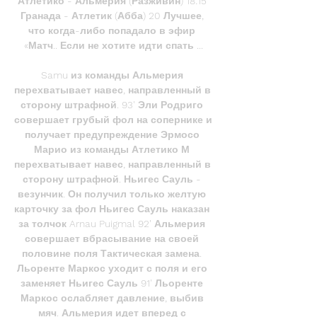
Атлетико - Альмерия (Разживин) 18:15 
Гранада - Атлетик (Абба) 20 Лучшее, 
что когда-либо попадало в эфир 
«Матч.. Если не хотите идти спать ...

Samu из команды Альмерия 
перехватывает навес, направленный в 
сторону штрафной. 93' Эли Родриго 
совершает грубый фол на сопернике и 
получает предупреждение Эрмосо 
Марио из команды Атлетико М 
перехватывает навес, направленный в 
сторону штрафной. Ньигес Сауль - 
везунчик. Он получил только желтую 
карточку за фол Ньигес Сауль наказан 
за толчок Arnau Puigmal 92' Альмерия 
совершает вбрасывание на своей 
половине поля Тактическая замена. 
Льоренте Маркос уходит с поля и его 
заменяет Ньигес Сауль 91' Льоренте 
Маркос ослабляет давление, выбив 
мяч. Альмерия идет вперед с 