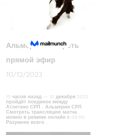
Back
Виктория Кошелева
December 10, 2023
((ОНЛАЙН)) Атлетико 
Альмерия смотреть 
прямой эфир 
10/12/2023
15 часов назад — 10 декабря 2023 
пройдёт поединок между 
Атлетико СРЛ - Альмерия СРЛ. 
Смотреть трансляцию матча 
можно в режиме онлайн с 09:00. 
Разумнее всего ...