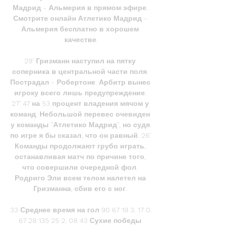
Мадрид - Альмерия в прямом эфире. 
Смотрите онлайн Атлетико Мадрид - 
Альмерия бесплатно в хорошем 
качестве.

29' Гризманн наступил на пятку 
соперника в центральной части поля. 
Пострадал - Робертоне. Арбитр вынес 
игроку всего лишь предупреждение. 
27' 47 на 53 процент владения мячом у 
команд. Небольшой перевес очевиден 
у команды "Атлетико Мадрид", но судя 
по игре я бы сказал, что он равный. 26' 
Команды продолжают грубо играть, 
останавливая матч по причине того, 
что совершили очередной фол. 
Родриго Эли всем телом налетел на 
Гризманна, сбив его с ног. 

33 Среднее время на гол 90 67 19 3. 17 0. 
67 28 135 25 2. 08 43 Сухие победы 