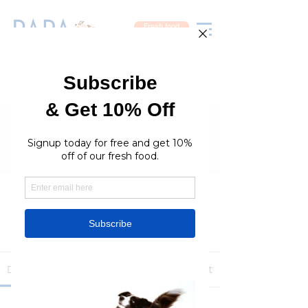
Fresh food
Groups
RaraPetcare Group
Public
·
396 members
Join
Discussion
Media
Members
About