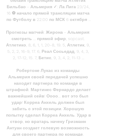
онлайн трансляцию матча Атлетик 
Бильбао - Альмерия ✓: Ла Лига 23/24, 
16 ⚽ начало прямой трансляции матча 
по Футболу в 22:00 по МСК 6 октября ...

Прогнозы матчей: Жирона - Альмерия: 
смотреть ... прямой эфир, sopcast. 
Атлетико, 8, 6, 1, 1, 20-8, 19. 5, Атлетик, 9, 
5, 2, 2, 16-9, 17. 6, Реал Сосьедад, 9, 4, 3, 
2, 17-12, 15. 7, Бетис, 9, 3, 4, 2, 11-13 ...

Робертоне Лукас из команды 
Альмерия своей передачей успешно 
находит партнера по команде в 
штрафной. Мартинес Фернардо делает 
важнейший сейв! Оооо... вот это был 
удар! Корреа Анхель должен был 
забить с этой позиции. Хорошую 
попытку сделал Корреа Анхель. Удар в 
створ, но вратарь начеку Гризманн 
Антуан создает голевую возможность 
для своего партнера по команде. 