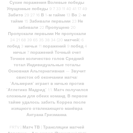
Сухие поражения Волевые победы 
Упущенные победы 9 7 33 11 40 41 17 49 
Забито 29 27 16 В 1-м тайме 13 Во 2-м 
тайме 15 Забивали первыми 23 Не 
забивали 22 Пропущено 20 
Пропускали первыми Не пропускали 
24 21 68 39 65 35 38 34 (20 матчей) 6 
побед 3 ничьи 11 поражений 9 побед 4 
ничьи 7 поражений Точный счет 
Точное количество голов Средний 
тотал Индивидуальные тоталы 
Основная Альтернативная — Звучит 
свисток об окончании матча! 
"Альмерия" играет в ничью против 
"Атлетико Мадрид" 1:1. Матч получился 
сложным для обеих команд. В первом 
тайме удалось забить Корреа после 
изящного отвлекающего манёвра 
Антуана Гризманна. 

FRTV | Матч ТВ | Трансляции матчей 