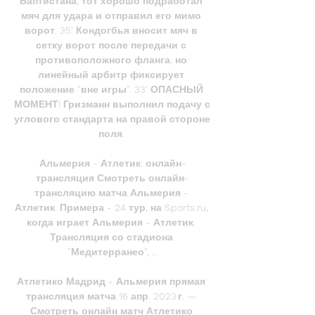
Баптистана, тот хорошо подработал 
мяч для удара и отправил его мимо 
ворот. 35' Кондогбья вносит мяч в 
сетку ворот после передачи с 
противоположного фланга, но 
линейный арбитр фиксирует 
положение "вне игры". 33' ОПАСНЫЙ 
МОМЕНТ! Гризманн выполнил подачу с 
углового стандарта на правой стороне 
поля. 

Альмерия - Атлетик: онлайн-
трансляция Смотреть онлайн-
трансляцию матча Альмерия - 
Атлетик. Примера - 24 тур, на Sports.ru, 
когда играет Альмерия - Атлетик. 
Трансляция со стадиона 
"Медитерранео", ...

Атлетико Мадрид - Альмерия прямая 
трансляция матча 16 апр. 2023 г. — 
Смотреть онлайн матч Атлетико 