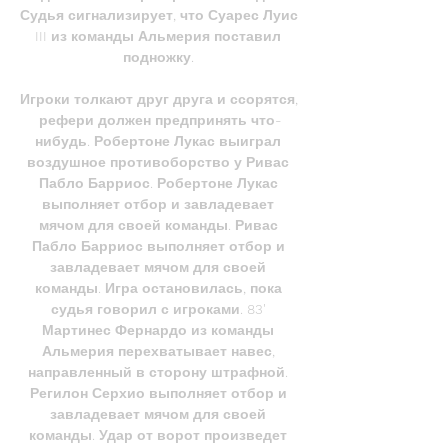
Судья сигнализирует, что Суарес Луис 
III из команды Альмерия поставил 
подножку. 

Игроки толкают друг друга и ссорятся, 
рефери должен предпринять что-
нибудь. Робертоне Лукас выиграл 
воздушное противоборство у Ривас 
Пабло Барриос. Робертоне Лукас 
выполняет отбор и завладевает 
мячом для своей команды. Ривас 
Пабло Барриос выполняет отбор и 
завладевает мячом для своей 
команды. Игра остановилась, пока 
судья говорил с игроками. 83' 
Мартинес Фернардо из команды 
Альмерия перехватывает навес, 
направленный в сторону штрафной. 
Регилон Серхио выполняет отбор и 
завладевает мячом для своей 
команды. Удар от ворот произведет 