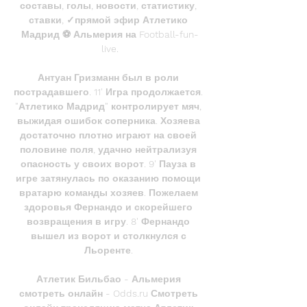
составы, голы, новости, статистику, 
ставки, ✓прямой эфир Атлетико 
Мадрид ⚽ Альмерия на Football-fun-
live.

Антуан Гризманн был в роли 
пострадавшего. 11' Игра продолжается. 
"Атлетико Мадрид" контролирует мяч, 
выжидая ошибок соперника. Хозяева 
достаточно плотно играют на своей 
половине поля, удачно нейтрализуя 
опасность у своих ворот. 9' Пауза в 
игре затянулась по оказанию помощи 
вратарю команды хозяев. Пожелаем 
здоровья Фернандо и скорейшего 
возвращения в игру. 8' Фернандо 
вышел из ворот и столкнулся с 
Льоренте. 

Атлетик Бильбао - Альмерия 
смотреть онлайн - Odds.ru Смотреть 