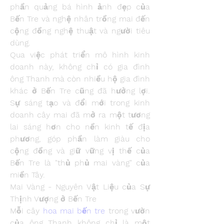
phần quảng bá hình ảnh đẹp của 
Bến Tre và nghệ nhân trồng mai đến 
cộng đồng nghệ thuật và người tiêu 
dùng.
Qua việc phát triển mô hình kinh 
doanh này, không chỉ có gia đình 
ông Thanh mà còn nhiều hộ gia đình 
khác ở Bến Tre cũng đã hưởng lợi. 
Sự sáng tạo và đổi mới trong kinh 
doanh cây mai đã mở ra một tương 
lai sáng hơn cho nền kinh tế địa 
phương, góp phần làm giàu cho 
cộng đồng và giữ vững vị thế của 
Bến Tre là "thủ phủ mai vàng" của 
miền Tây.
Mai Vàng - Nguyên Vật Liệu của Sự 
Thịnh Vượng ở Bến Tre
Mỗi cây 
hoa mai bến tre
 trong vườn 
của ông Thanh không chỉ là một 