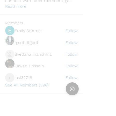
connect with other members, ge
...
Read more
Members
Emily Störmer
Follow
rgsdf dfgbdf
Follow
Svetlana Inanshina
Follow
Jawad Hossain
Follow
lusi32748
Follow
lusi32748
See All Members (396)