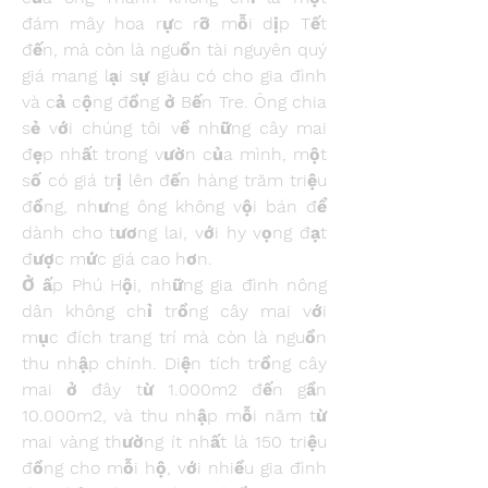
đám mây hoa rực rỡ mỗi dịp Tết 
đến, mà còn là nguồn tài nguyên quý 
giá mang lại sự giàu có cho gia đình 
và cả cộng đồng ở Bến Tre. Ông chia 
sẻ với chúng tôi về những cây mai 
đẹp nhất trong vườn của mình, một 
số có giá trị lên đến hàng trăm triệu 
đồng, nhưng ông không vội bán để 
dành cho tương lai, với hy vọng đạt 
được mức giá cao hơn.
Ở ấp Phú Hội, những gia đình nông 
dân không chỉ trồng cây mai với 
mục đích trang trí mà còn là nguồn 
thu nhập chính. Diện tích trồng cây 
mai ở đây từ 1.000m2 đến gần 
10.000m2, và thu nhập mỗi năm từ 
mai vàng thường ít nhất là 150 triệu 
đồng cho mỗi hộ, với nhiều gia đình 