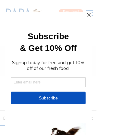
Fresh food
Groups
RaraPetcare Group
Public
·
396 members
Join
Discussion
Media
Members
About