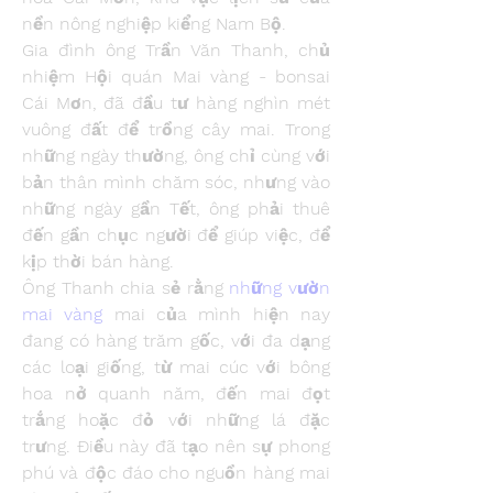
nền nông nghiệp kiểng Nam Bộ.
Gia đình ông Trần Văn Thanh, chủ 
nhiệm Hội quán Mai vàng - bonsai 
Cái Mơn, đã đầu tư hàng nghìn mét 
vuông đất để trồng cây mai. Trong 
những ngày thường, ông chỉ cùng với 
bản thân mình chăm sóc, nhưng vào 
những ngày gần Tết, ông phải thuê 
đến gần chục người để giúp việc, để 
kịp thời bán hàng.
Ông Thanh chia sẻ rằng 
những vườn 
mai vàng
 mai của mình hiện nay 
đang có hàng trăm gốc, với đa dạng 
các loại giống, từ mai cúc với bông 
hoa nở quanh năm, đến mai đọt 
trắng hoặc đỏ với những lá đặc 
trưng. Điều này đã tạo nên sự phong 
phú và độc đáo cho nguồn hàng mai 