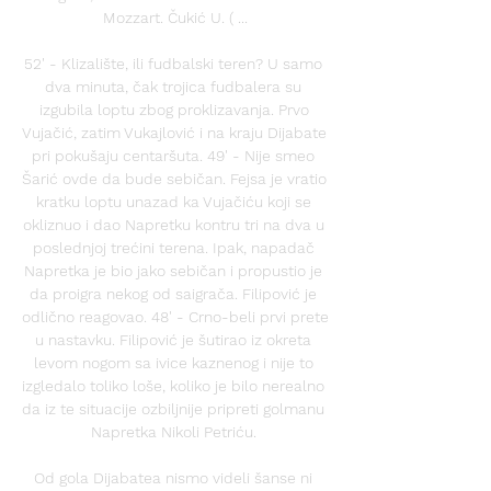
Mozzart. Čukić U. ( ...

52' - Klizalište, ili fudbalski teren? U samo 
dva minuta, čak trojica fudbalera su 
izgubila loptu zbog proklizavanja. Prvo 
Vujačić, zatim Vukajlović i na kraju Dijabate 
pri pokušaju centaršuta. 49' - Nije smeo 
Šarić ovde da bude sebičan. Fejsa je vratio 
kratku loptu unazad ka Vujačiću koji se 
okliznuo i dao Napretku kontru tri na dva u 
poslednjoj trećini terena. Ipak, napadač 
Napretka je bio jako sebičan i propustio je 
da proigra nekog od saigrača. Filipović je 
odlično reagovao. 48' - Crno-beli prvi prete 
u nastavku. Filipović je šutirao iz okreta 
levom nogom sa ivice kaznenog i nije to 
izgledalo toliko loše, koliko je bilo nerealno 
da iz te situacije ozbiljnije pripreti golmanu 
Napretka Nikoli Petriću. 

Od gola Dijabatea nismo videli šanse ni 