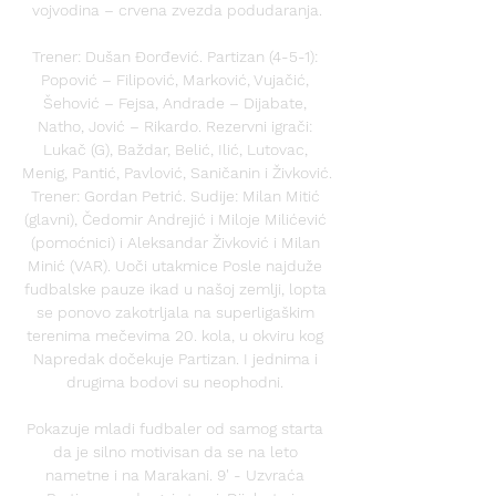
vojvodina – crvena zvezda podudaranja.

Trener: Dušan Đorđević. Partizan (4-5-1): 
Popović – Filipović, Marković, Vujačić, 
Šehović – Fejsa, Andrade – Dijabate, 
Natho, Jović – Rikardo. Rezervni igrači: 
Lukač (G), Baždar, Belić, Ilić, Lutovac, 
Menig, Pantić, Pavlović, Saničanin i Živković. 
Trener: Gordan Petrić. Sudije: Milan Mitić 
(glavni), Čedomir Andrejić i Miloje Milićević 
(pomoćnici) i Aleksandar Živković i Milan 
Minić (VAR). Uoči utakmice Posle najduže 
fudbalske pauze ikad u našoj zemlji, lopta 
se ponovo zakotrljala na superligaškim 
terenima mečevima 20. kola, u okviru kog 
Napredak dočekuje Partizan. I jednima i 
drugima bodovi su neophodni. 

Pokazuje mladi fudbaler od samog starta 
da je silno motivisan da se na leto 
nametne i na Marakani. 9' - Uzvraća 