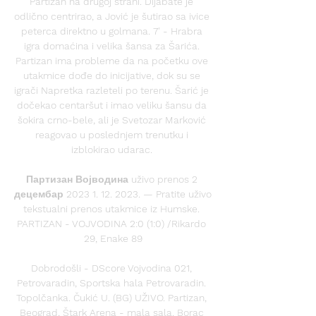
Partizan na drugoj strani. Dijabate je 
odlično centrirao, a Jović je šutirao sa ivice 
peterca direktno u golmana. 7' - Hrabra 
igra domaćina i velika šansa za Šarića. 
Partizan ima probleme da na početku ove 
utakmice dođe do inicijative, dok su se 
igrači Napretka razleteli po terenu. Šarić je 
dočekao centaršut i imao veliku šansu da 
šokira crno-bele, ali je Svetozar Marković 
reagovao u poslednjem trenutku i 
izblokirao udarac. 

Партизан Војводина uživo prenos 2 
децембар 2023 1. 12. 2023. — Pratite uživo 
tekstualni prenos utakmice iz Humske. 
PARTIZAN - VOJVODINA 2:0 (1:0) /Rikardo 
29, Enake 89

Dobrodošli - DScore Vojvodina 021, 
Petrovaradin, Sportska hala Petrovaradin. 
Topolčanka. Čukić U. (BG) UŽIVO. Partizan, 
Beograd, Štark Arena - mala sala. Borac 