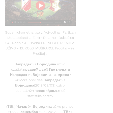
Super rukometna liga ... Vojvodina · Partizan 
· Metaloplastika Elixir · Dinamo · Dubočica 
54 · Radnički · Crvena PRENOSI UTAKMICA 
UŽIVO - 13. KOLO, MUŠKARCI. Pročitaj više 
Pročitaj ...

Напредак vs Војводина uživo 
rezultat,предвиђање() Где гледати 
Напредак vs Војводина на мрежи?
AiScore provides Напредак vs 
Војводина(2018/03/03) uživo 
rezultat,h2h,предвиђање,meč 
statistika,sastav.

(ТВ!!!) Чачак 94 Војводина uživo prenos 
2022 3 децембар 2. 12. 2023. — (ТВ!!!) 