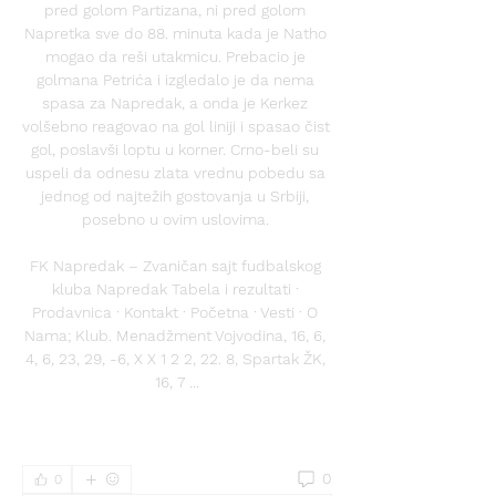
pred golom Partizana, ni pred golom 
Napretka sve do 88. minuta kada je Natho 
mogao da reši utakmicu. Prebacio je 
golmana Petrića i izgledalo je da nema 
spasa za Napredak, a onda je Kerkez 
volšebno reagovao na gol liniji i spasao čist 
gol, poslavši loptu u korner. Crno-beli su 
uspeli da odnesu zlata vrednu pobedu sa 
jednog od najtežih gostovanja u Srbiji, 
posebno u ovim uslovima. 

FK Napredak – Zvaničan sajt fudbalskog 
kluba Napredak Tabela i rezultati · 
Prodavnica · Kontakt · Početna · Vesti · O 
Nama; Klub. Menadžment Vojvodina, 16, 6, 
4, 6, 23, 29, -6, X X 1 2 2, 22. 8, Spartak ŽK, 
16, 7 ...
0
0