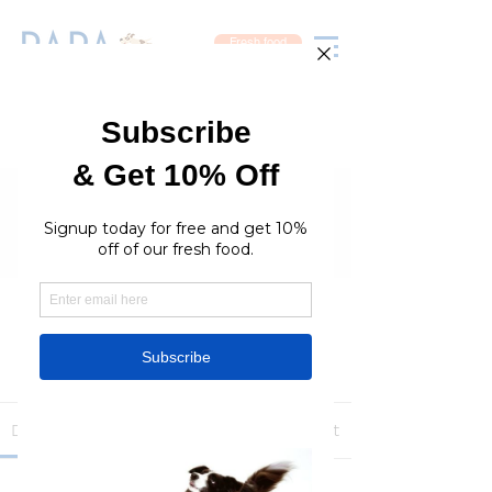
Fresh food
Groups
RaraPetcare Group
Public
·
396 members
Join
Discussion
Media
Members
About