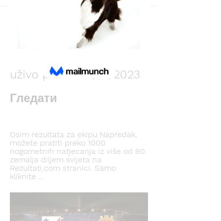
Back
Irina Kolomiec
December 11, 2023
Војводина Напредак 
uživo prenos 11/12/2023 
Гледати
Osim rezultata za ekipu Napredak, 
možete pratiti preko 1000 
nogometnih natjecanja iz više od 90 
zemalja diljem svijeta na 
Rezultati.com stranici. Samo 
kliknite ...