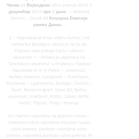
Чачак 94 Војводина uživo prenos 2022 3 
децембар 2023 пре 8 дана — Mladost 
Zemun - Cacak 94 Кошарка Емисија 
уживо Данас, ...

2' - Napredak je imao dobru kontru. Loš 
centaršut Bastajića uticao je na to da 
Popović lako pokupi loptu i otkloni 
opasnost. 1' - Počela je utakmica na 
"Gradskom stadionu" u Kruševcu. Sastavi 
Napredak (4-5-1): Petrić – Jovanović, 
Kerkez, Đeković, Vukajlović – Putinčanin, 
Stanković – Ljubomirac, Bastajić, Čečarić - 
Šarić. Rezervni igrači: Savić (G), Bolha, 
Jovanović, Knežević, Krstić, Laban, Mršić, 
Pantić, Prijović, Projić i Rusnup. 

Svi mečevi Vojvodina na jednom mestu - 
Utakmice Uživo vojvodina mladost lucani 
uzivo prenos. partizan vojvodina uzivo 
prenos. vojvodina partizan uživo prenos. fk 