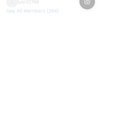
lusi32748
Follow
lusi32748
See All Members (396)
Find a store