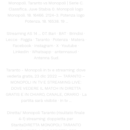
Monopoli. Taranto vs Monopoli | Serie C. 
Classifica. Juve Stabia 0. Monopoli logo 
Monopoli. 18. 16466. 2124-3. Potenza logo 
Potenza. 18. 16538. 19 ...

Streaming AS 14 ... 07. Bari · BAT · Brindisi · 
Lecce · Foggia · Taranto · Potenza · Matera · 
Facebook · Instagram · X · Youtube · 
Linkedin · Whatsapp · antennasud · 
Antenna Sud.

Taranto - Monopoli in tv e streaming: dove 
vederla gratis, 23 dic 2022 — TARANTO – 
MONOPOLI IN TV E STREAMING LIVE: 
DOVE VEDERE IL MATCH IN DIRETTA 
GRATIS E IN CHIARO, CANALE, ORARIO · La 
partita sarà visibile · in tv ...

Diretta/ Monopoli Taranto (risultato finale 
4-1) streaming: doppietta per 
StaritaDIRETTA MONOPOLI TARANTO 