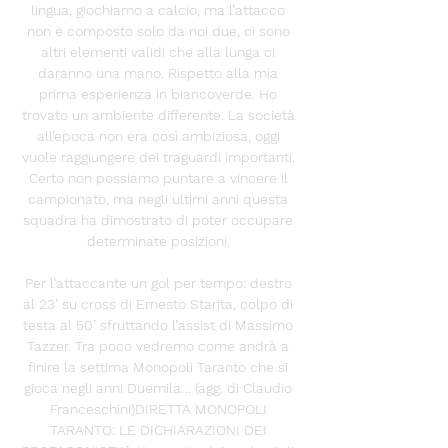
lingua, giochiamo a calcio, ma l’attacco 
non è composto solo da noi due, ci sono 
altri elementi validi che alla lunga ci 
daranno una mano. Rispetto alla mia 
prima esperienza in biancoverde. Ho 
trovato un ambiente differente. La società 
all’epoca non era così ambiziosa, oggi 
vuole raggiungere dei traguardi importanti. 
Certo non possiamo puntare a vincere il 
campionato, ma negli ultimi anni questa 
squadra ha dimostrato di poter occupare 
determinate posizioni. 

Per l’attaccante un gol per tempo: destro 
al 23’ su cross di Ernesto Starita, colpo di 
testa al 50’ sfruttando l’assist di Massimo 
Tazzer. Tra poco vedremo come andrà a 
finire la settima Monopoli Taranto che si 
gioca negli anni Duemila… (agg. di Claudio 
Franceschini)DIRETTA MONOPOLI 
TARANTO: LE DICHIARAZIONI DEI 