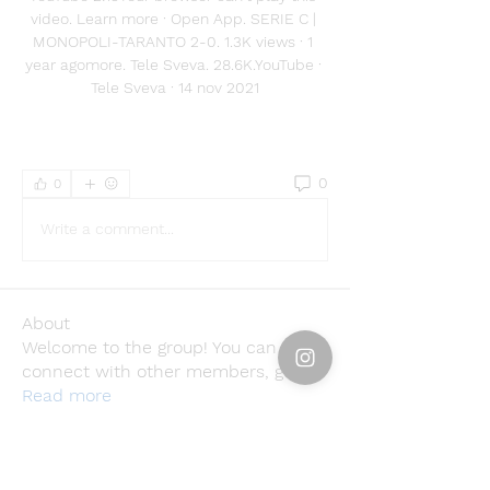
video. Learn more · Open App. SERIE C | 
MONOPOLI-TARANTO 2-0. 1.3K views · 1 
year agomore. Tele Sveva. 28.6K.YouTube · 
Tele Sveva · 14 nov 2021
0
0
Write a comment...
About
Welcome to the group! You can
connect with other members, ge
...
Read more
Members