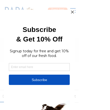
Fresh food
Groups
RaraPetcare Group
Public
·
396 members
Join
Discussion
Media
Members
About