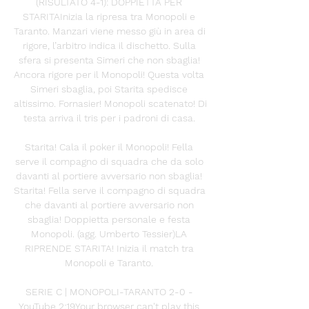
(RISULTATO 4-1): DOPPIETTA PER 
STARITAInizia la ripresa tra Monopoli e 
Taranto. Manzari viene messo giù in area di 
rigore, l’arbitro indica il dischetto. Sulla 
sfera si presenta Simeri che non sbaglia! 
Ancora rigore per il Monopoli! Questa volta 
Simeri sbaglia, poi Starita spedisce 
altissimo. Fornasier! Monopoli scatenato! Di 
testa arriva il tris per i padroni di casa. 

Starita! Cala il poker il Monopoli! Fella 
serve il compagno di squadra che da solo 
davanti al portiere avversario non sbaglia! 
Starita! Fella serve il compagno di squadra 
che davanti al portiere avversario non 
sbaglia! Doppietta personale e festa 
Monopoli. (agg. Umberto Tessier)LA 
RIPRENDE STARITA! Inizia il match tra 
Monopoli e Taranto. 

SERIE C | MONOPOLI-TARANTO 2-0 - 
YouTube 2:19Your browser can't play this 