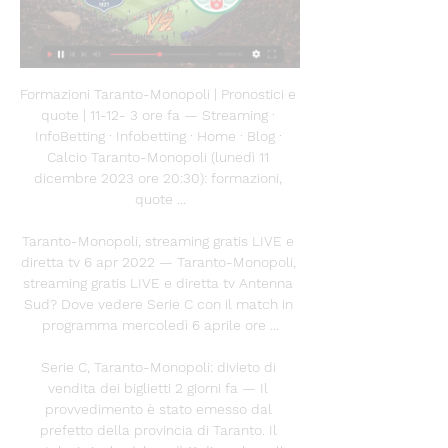
Formazioni Taranto-Monopoli | Pronostici e 
quote | 11-12- 3 ore fa — Streaming · 
InfoBetting · Infobetting · Home · Blog · 
Calcio Taranto-Monopoli (lunedì 11 
dicembre 2023 ore 20:30): formazioni, 
quote ...

Taranto-Monopoli, streaming gratis LIVE e 
diretta tv 6 apr 2022 — Taranto-Monopoli, 
streaming gratis LIVE e diretta tv Antenna 
Sud? Dove vedere Serie C con il match in 
programma mercoledì 6 aprile ore ...

Serie C, Taranto-Monopoli: divieto di 
vendita dei biglietti 2 giorni fa — Il 
provvedimento è stato emesso dal 
prefetto della provincia di Taranto. Il 