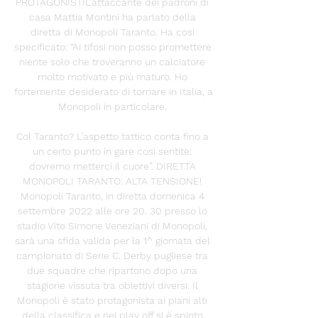
PROTAGONISTIL’attaccante dei padroni di 
casa Mattia Montini ha parlato della 
diretta di Monopoli Taranto. Ha così 
specificato: “Ai tifosi non posso promettere 
niente solo che troveranno un calciatore 
molto motivato e più maturo. Ho 
fortemente desiderato di tornare in Italia, a 
Monopoli in particolare. 

Col Taranto? L’aspetto tattico conta fino a 
un certo punto in gare così sentite: 
dovremo metterci il cuore”. DIRETTA 
MONOPOLI TARANTO: ALTA TENSIONE! 
Monopoli Taranto, in diretta domenica 4 
settembre 2022 alle ore 20. 30 presso lo 
stadio Vito Simone Veneziani di Monopoli, 
sarà una sfida valida per la 1^ giornata del 
campionato di Serie C. Derby pugliese tra 
due squadre che ripartono dopo una 
stagione vissuta tra obiettivi diversi. Il 
Monopoli è stato protagonista ai piani alti 
della classifica e nei play off si è spinto 