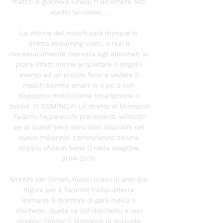
match si giocherà lunedì 11 dicembre allo 
stadio Iacovone, ...

La visione del match sarà dunque in 
diretta streaming video, e non è 
necessariamente riservata agli abbonati: si 
potrà infatti anche acquistare il singolo 
evento ad un prezzo fisso e vedere il 
match tramite smart tv o pc o con 
dispositivi mobili come smartphone o 
tablet. SI COMINCIA! La diretta di Monopoli 
Taranto ha parecchi precedenti; soltanto 
sei di questi però sono stati disputati nel 
nuovo millennio, cominciando da una 
doppia sfida in Serie D nella stagione 
2014-2015. 

Montini per Simeri, Russo bravo in anticipo. 
Rigore per il Taranto! Falbp atterra 
Romano, il direttore di gara indica il 
dischetto. Guida va dal dischetto e non 
sbaglia! Starita! Il Monopoli la riprende 