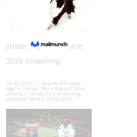
Back
Anna Michurina
December 11, 2023
Taranto-Monopoli 
streaming 11 dicembre 
2023 Streaming
23 dic 2022 — Taranto Monopoli, 
oggi in campo. Sky o Eleven? Dove 
vederla in diretta tv o streaming, 
partita di Serie C 2022/2023.