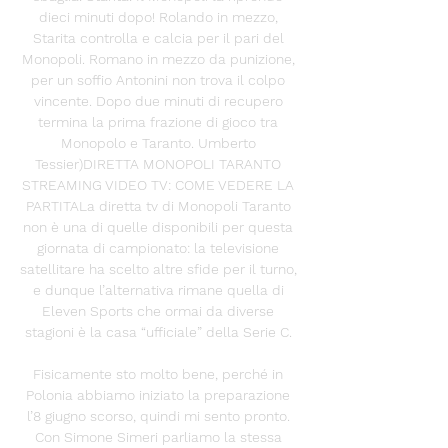
dieci minuti dopo! Rolando in mezzo, 
Starita controlla e calcia per il pari del 
Monopoli. Romano in mezzo da punizione, 
per un soffio Antonini non trova il colpo 
vincente. Dopo due minuti di recupero 
termina la prima frazione di gioco tra 
Monopolo e Taranto. Umberto 
Tessier)DIRETTA MONOPOLI TARANTO 
STREAMING VIDEO TV: COME VEDERE LA 
PARTITALa diretta tv di Monopoli Taranto 
non è una di quelle disponibili per questa 
giornata di campionato: la televisione 
satellitare ha scelto altre sfide per il turno, 
e dunque l’alternativa rimane quella di 
Eleven Sports che ormai da diverse 
stagioni è la casa “ufficiale” della Serie C. 

Fisicamente sto molto bene, perché in 
Polonia abbiamo iniziato la preparazione 
l’8 giugno scorso, quindi mi sento pronto. 
Con Simone Simeri parliamo la stessa 