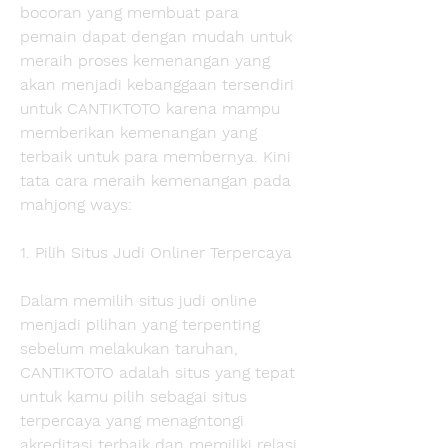
bocoran yang membuat para 
pemain dapat dengan mudah untuk 
meraih proses kemenangan yang 
akan menjadi kebanggaan tersendiri 
untuk CANTIKTOTO karena mampu 
memberikan kemenangan yang 
terbaik untuk para membernya. Kini 
tata cara meraih kemenangan pada 
mahjong ways:
1. Pilih Situs Judi Onliner Terpercaya
Dalam memilih situs judi online 
menjadi pilihan yang terpenting 
sebelum melakukan taruhan, 
CANTIKTOTO adalah situs yang tepat 
untuk kamu pilih sebagai situs 
terpercaya yang menagntongi 
akreditasi terbaik dan memiliki relasi 