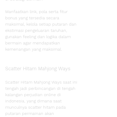
Manfaatkan link, pola serta fitur 
bonus yang tersedia secara 
maksimal, kelola setiap putaran dan 
ekstimasi pengeluaran taruhan, 
gunakan feeling dan logika dalam 
bermain agar mendapatkan 
kemenangan yang maksimal.
Scatter Hitam Mahjong Ways
Scatter Hitam Mahjong Ways saat ini 
tengah jadi perbincangan di tengah 
kalangan perjudian online di 
indonesia, yang dimana saat 
munculnya scatter hitam pada 
putaran permainan akan 