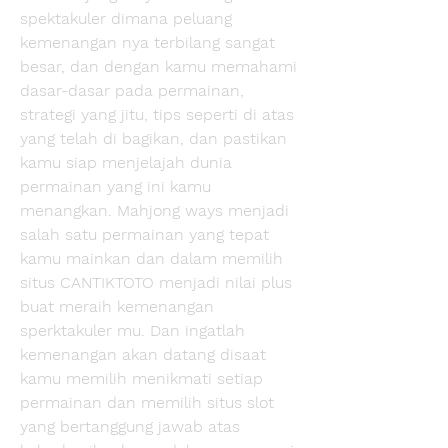
spektakuler dimana peluang 
kemenangan nya terbilang sangat 
besar, dan dengan kamu memahami 
dasar-dasar pada permainan, 
strategi yang jitu, tips seperti di atas 
yang telah di bagikan, dan pastikan 
kamu siap menjelajah dunia 
permainan yang ini kamu 
menangkan. Mahjong ways menjadi 
salah satu permainan yang tepat 
kamu mainkan dan dalam memilih 
situs CANTIKTOTO menjadi nilai plus 
buat meraih kemenangan 
sperktakuler mu. Dan ingatlah 
kemenangan akan datang disaat 
kamu memilih menikmati setiap 
permainan dan memilih situs slot 
yang bertanggung jawab atas 