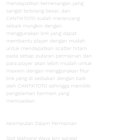
mendapatkan kemenangan yang 
sangat terbilang besar, dan 
CANTIKTOTO sudah merancang 
sebaik mungkin dengan 
menggunakan link yang dapat 
membantu player dengan mudah 
untuk mendapatkan scatter hitam 
pada setiap putaran permainan dan 
para player akan lebih mudah untuk 
maxwin dengan menggunakan fitur 
link yang di sediakan dengan baik 
oleh CANTIKTOTO sehingga memiliki 
pengalaman bermain yang 
memuaskan.
Kesimpulan Dalam Permainan
Slot Mahjong Ways kini sangat 