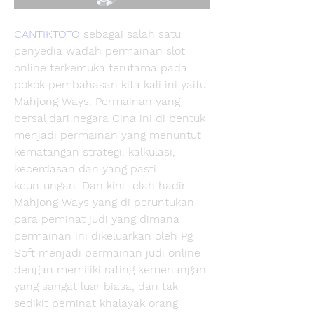
CANTIKTOTO
 sebagai salah satu 
penyedia wadah permainan slot 
online terkemuka terutama pada 
pokok pembahasan kita kali ini yaitu 
Mahjong Ways. Permainan yang 
bersal dari negara Cina ini di bentuk 
menjadi permainan yang menuntut 
kematangan strategi, kalkulasi, 
kecerdasan dan yang pasti 
keuntungan. Dan kini telah hadir 
Mahjong Ways yang di peruntukan 
para peminat judi yang dimana 
permainan ini dikeluarkan oleh Pg 
Soft menjadi permainan judi online 
dengan memiliki rating kemenangan 
yang sangat luar biasa, dan tak 
sedikit peminat khalayak orang 