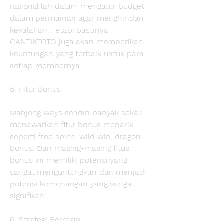
rasional lah dalam mengatur budget 
dalam permainan agar menghindari 
kekalahan. Tetapi pastinya 
CANTIKTOTO juga akan memberikan 
keuntungan yang terbaik untuk para 
setiap membernya.
5. Fitur Bonus
Mahjong ways sendiri banyak sekali 
menawarkan fitur bonus menarik 
seperti free spins, wild win, dragon 
bonus. Dan masing-masing fitus 
bonus ini memiliki potensi yang 
sangat menguntungkan dan menjadi 
potensi kemenangan yang sangat 
signifikan.
6. Strategi Bermain