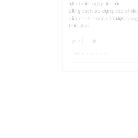
lợi nhuận ngay lập tức.
Bằng cách áp dụng các chiến 
của mình trong cá cược bóng 
thời gian.
0
Write a comment...