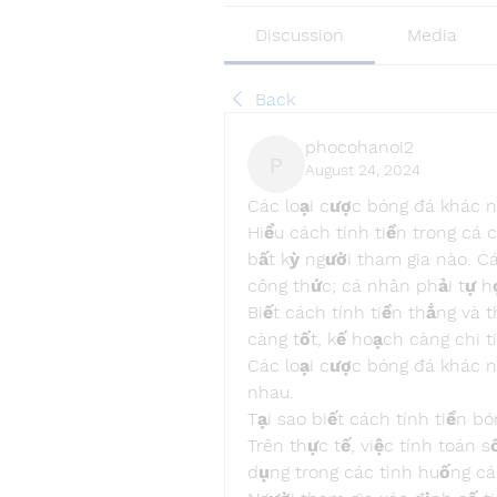
Discussion
Media
Back
phocohanoi2
August 24, 2024
phocohanoi2
Các loại cược bóng đá khác n
Hiểu cách tính tiền trong cá c
bất kỳ người tham gia nào. C
công thức; cá nhân phải tự h
Biết cách tính tiền thắng và t
càng tốt, kế hoạch càng chi ti
Các loại cược bóng đá khác n
nhau.
Tại sao biết cách tính tiền bó
Trên thực tế, việc tính toán 
dụng trong các tình huống cá 