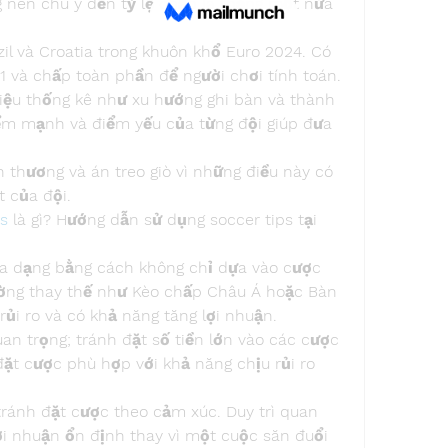
 nên chú ý đến tỷ lệ chấp là thắng một nửa 
zil và Croatia trong khuôn khổ Euro 2024. Có 
1 và chấp toàn phần để người chơi tính toán.
iệu thống kê như xu hướng ghi bàn và thành 
ểm mạnh và điểm yếu của từng đội giúp đưa 
 thương và án treo giò vì những điều này có 
t của đội.
ps
 là gì? Hướng dẫn sử dụng soccer tips tại 
 dạng bằng cách không chỉ dựa vào cược 
ường thay thế như Kèo chấp Châu Á hoặc Bàn 
ủi ro và có khả năng tăng lợi nhuận.
uan trọng; tránh đặt số tiền lớn vào các cược 
ặt cược phù hợp với khả năng chịu rủi ro 
 tránh đặt cược theo cảm xúc. Duy trì quan 
ợi nhuận ổn định thay vì một cuộc săn đuổi 