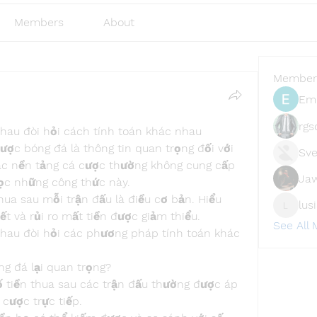
Members
About
Member
Emi
rgs
hau đòi hỏi cách tính toán khác nhau
ược bóng đá là thông tin quan trọng đối với 
Sve
ác nền tảng cá cược thường không cung cấp 
Ja
ọc những công thức này.
hua sau mỗi trận đấu là điều cơ bản. Hiểu 
lus
lusi327
ết và rủi ro mất tiền được giảm thiểu.
See All
hau đòi hỏi các phương pháp tính toán khác 
ng đá lại quan trọng?
số tiền thua sau các trận đấu thường được áp 
cược trực tiếp.