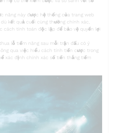
ền họ có thể kiếm được và so sánh với số 
Trong cá cược trực tuyến, chức năng này được hệ thống của trang web 
 dù kết quả cuối cùng thường chính xác, 
 cách tính toán độc lập để bảo vệ quyền lợi 
hua lỗ tiềm năng sau mỗi trận đấu có ý 
hông qua việc hiểu cách tính tiền cược trong 
ể xác định chính xác số tiền thắng tiềm 