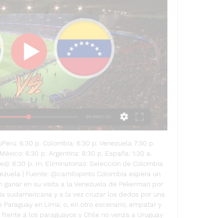
erú: 6:30 p. Colombia: 6:30 p. Venezuela 7:30 p. 
México: 6:30 p. Argentina: 8:30 p. España: 1:30 a. 
s): 6:30 p. m. Eliminatorias: Selección de Colombia 
nezuela | Fuente: @camilopinto Colombia espera un 
 ganar en su visita a la Venezuela de Pekerman por 
ria sudamericana y a la vez cruzar los dedos por una 
 Paraguay en Lima; o, en otro escenario, empatar y 
frente a los paraguayos y Chile no venza a Uruguay 