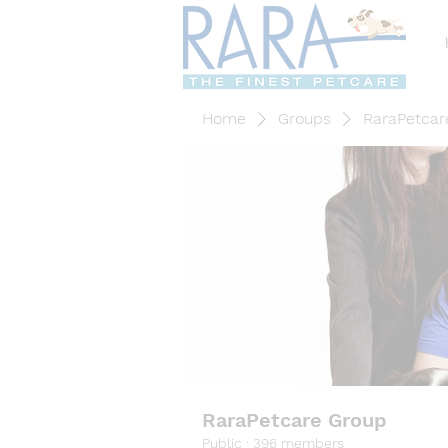
Home
Groups
RaraPetcar
RaraPetcare Group
Public
·
396 members