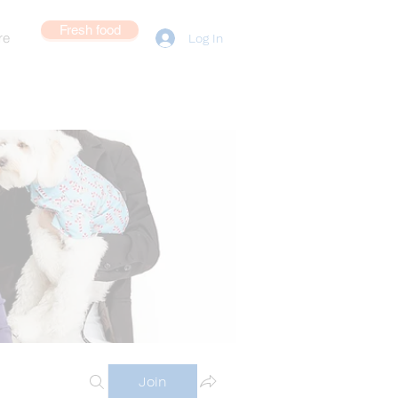
Fresh food
re
Log In
Join