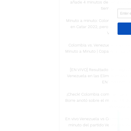
añade 4 minutos de tiempo añadi
tiempo reglament
Minuto a minuto: Colombia ganó 1
en Catar 2022, pero sí Perú. sel
Venezuela vs.
Colombia vs. Venezuela hoy en vi
Minuto a Minuto | Copa América 20
[EN VIVO] Resultado del juego 
Venezuela en las Eliminatorias S
EN VIVO por GOL
¡Check! Colombia comenzó las eli
Borre anotó sobre el minuto 46 de
Metropolita
En vivo Venezuela vs Colombia min
minuto del partido Venezuela vs C
r