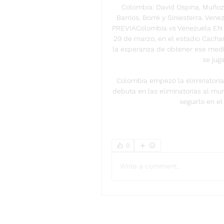
Colombia: David Ospina, Muñoz, 
Barrios, Borré y Siniesterra. Ven
PREVIAColombia vs Venezuela EN V
29 de marzo, en el estadio Cacha
la esperanza de obtener ese medio
se juga
Colombia empezó la eliminatoria
debuta en las eliminatorias al mu
seguirlo en el
0
Write a comment...