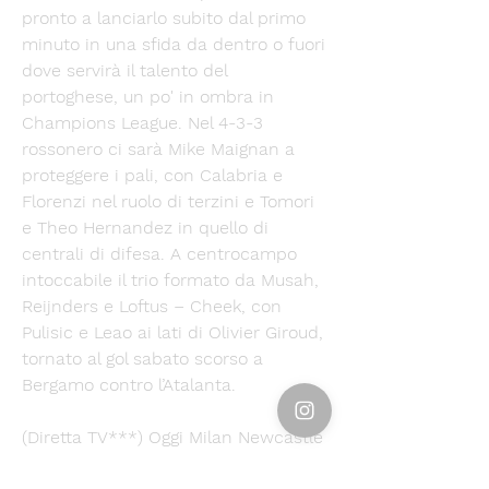
pronto a lanciarlo subito dal primo 
minuto in una sfida da dentro o fuori 
dove servirà il talento del 
portoghese, un po' in ombra in 
Champions League. Nel 4-3-3 
rossonero ci sarà Mike Maignan a 
proteggere i pali, con Calabria e 
Florenzi nel ruolo di terzini e Tomori 
e Theo Hernandez in quello di 
centrali di difesa. A centrocampo 
intoccabile il trio formato da Musah, 
Reijnders e Loftus – Cheek, con 
Pulisic e Leao ai lati di Olivier Giroud, 
tornato al gol sabato scorso a 
Bergamo contro l’Atalanta. 
(Diretta TV***) Oggi Milan Newcastle 
United in tv gratis 19 19 set 2023 — 