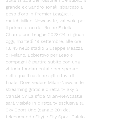
Sulla strada dei rossoneri c'è subito il 
grande ex Sandro Tonali, sbarcato a 
peso d'oro in Premier League. Il 
match Milan-Newcastle, valevole per 
il primo turno del girone F della 
Champions League 2023/24, si gioca 
oggi, martedì 19 settembre, alle ore 
18. 45 nello stadio Giuseppe Meazza 
di Milano. L'obiettivo per Leao e 
compagni è partire subito con una 
vittoria fondamentale per sperare 
nella qualificazione agli ottavi di 
finale. Dove vedere Milan-Newcastle, 
streaming gratis e diretta tv Sky o 
Canale 5? La sfida Milan-Newcastle 
sarà visibile in diretta tv esclusiva su 
Sky Sport Uno (canale 201 del 
telecomando Sky) e Sky Sport Calcio. 