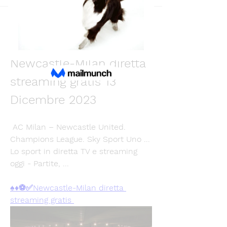
Back
Md.Eashin Rashid Joy
December 13, 2023
Newcastle-Milan diretta 
streaming gratis 13 
Dicembre 2023
 AC Milan – Newcastle United. 
Champions League. Sky Sport Uno ... 
Lo sport in diretta TV e streaming 
oggi - Partite, ...
♠♦⚽✅Newcastle-Milan diretta 
streaming gratis 