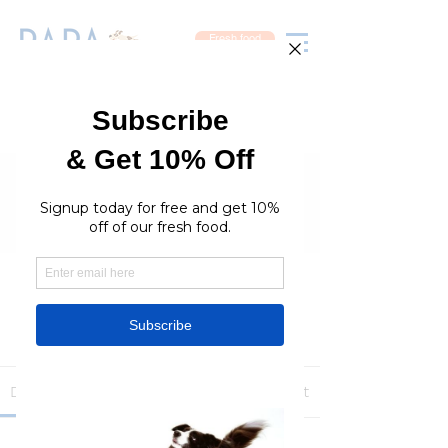
Fresh food
Groups
RaraPetcare Group
Public
·
396 members
Join
Discussion
Media
Members
About