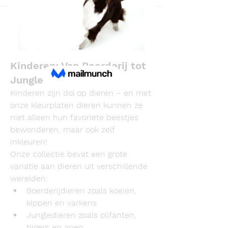
Back
Laurence Focke
May 20, 2025
Dieren Kleurplaten voor
Kinderen: Van Boerderij tot
Jungle
Kinderen zijn dol op dieren – en met 
onze 
kleurplaten dieren
 kunnen ze 
niet alleen hun favoriete beestjes 
bewonderen, maar ook zelf 
inkleuren! 
Onze collectie bevat een grote 
variatie aan dieren uit verschillende 
werelden:
Boerderijdieren
 zoals koeien, 
kippen en varkens
Jungledieren
 zoals olifanten, 
tijgers en apen