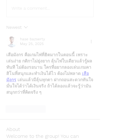
Write a comment...
Newest
hase bazserty
May 25, 2025
เสือมังกร คือเกมไพ่ที่ฮิตมากในตอนนี้ เพราะ
เล่นง่าย กติกาไม่ยุ่งยาก ลุ้นไพ่ใบเดียวแล้วรู้ผล
ทันที ไม่ต้องรอนาน ใครที่อยากลองเล่นเกมคา
สิโนที่สนุกและทำเงินได้ไว ต้องไม่พลาด 
เสือ
มังกร
 เล่นแล้วมีลุ้นทุกตา ฝากถอนสะดวกทันใจ 
มั่นใจได้ว่าได้เงินจริง ถ้าได้ลองแล้วจะรู้ว่ามัน
สนุกกว่าที่คิดจริง ๆ
Like
Reply
About
Welcome to the group! You can