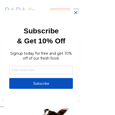
Fresh food
Groups
RaraPetcare Group
Public
·
396 members
Join
Discussion
Media
Members
About