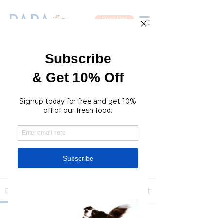
Fresh food
Groups
RaraPetcare Group
Public
·
396 members
Join
Discussion
Media
Members
About