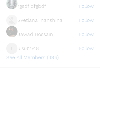
rgsdf dfgbdf
Follow
Svetlana Inanshina
Follow
Jawad Hossain
Follow
lusi32748
Follow
lusi32748
See All Members (396)
Find a store