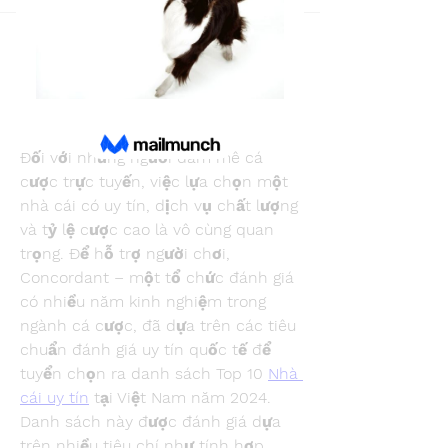
Back
k8vina
September 16, 2024
Top 10 Nhà Cái Uy Tín Nhất Năm 
2024
Đối với những người đam mê cá 
cược trực tuyến, việc lựa chọn một 
nhà cái có uy tín, dịch vụ chất lượng 
và tỷ lệ cược cao là vô cùng quan 
trọng. Để hỗ trợ người chơi, 
Concordant – một tổ chức đánh giá 
có nhiều năm kinh nghiệm trong 
ngành cá cược, đã dựa trên các tiêu 
chuẩn đánh giá uy tín quốc tế để 
tuyển chọn ra danh sách Top 10 
Nhà 
cái uy tín
 tại Việt Nam năm 2024. 
Danh sách này được đánh giá dựa 
trên nhiều tiêu chí như tính hợp 