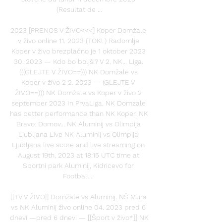
(Resultat de ...

2023 [PRENOS V ŽIVO<<<] Koper Domžale 
v živo online 11. 2023 (TOK! ) Radomlje 
Koper v živo brezplačno je 1 oktober 2023 
30. 2023 — Kdo bo boljši? V 2. NK... Liga. 
(((GLEJTE V ŽIVO==))) NK Domžale vs 
Koper v živo 2 2. 2023 — (GLEJTE V 
ŽIVO==))) NK Domžale vs Koper v živo 2 
september 2023 In PrvaLiga, NK Domzale 
has better performance than NK Koper. NK 
Bravo: Domov... NK Aluminij vs Olimpija 
Ljubljana Live NK Aluminij vs Olimpija 
Ljubljana live score and live streaming on 
August 19th, 2023 at 18:15 UTC time at 
Sportni park Aluminij, Kidricevo for 
Football... 

[[TV V ŽIVO]] Domžale vs Aluminij. NŠ Mura 
vs NK Aluminij živo online 04. 2023 pred 6 
dnevi —pred 6 dnevi — [[Šport v živo*]] NK 