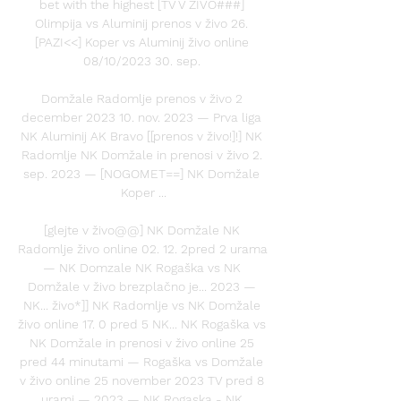
bet with the highest [TV V ŽIVO###] 
Olimpija vs Aluminij prenos v živo 26. 
[PAZI<<] Koper vs Aluminij živo online 
08/10/2023 30. sep. 

Domžale Radomlje prenos v živo 2 
december 2023 10. nov. 2023 — Prva liga 
NK Aluminij AK Bravo [[prenos v živo!]!] NK 
Radomlje NK Domžale in prenosi v živo 2. 
sep. 2023 — [NOGOMET==] NK Domžale 
Koper ...

[glejte v živo@@] NK Domžale NK 
Radomlje živo online 02. 12. 2pred 2 urama 
— NK Domzale NK Rogaška vs NK 
Domžale v živo brezplačno je... 2023 — 
NK... živo*]] NK Radomlje vs NK Domžale 
živo online 17. 0 pred 5 NK... NK Rogaška vs 
NK Domžale in prenosi v živo online 25 
pred 44 minutami — Rogaška vs Domžale 
v živo online 25 november 2023 TV pred 8 
urami — 2023 — NK Rogaska - NK 