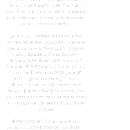
Domzale NK Rogaška vs NK Domžale v 
živo... Repasa je grd podrl Doffo, Martik mu 
je brez oklevanja pokazal rumeni opomin. 
ATAR Discussion Board 2. 

(((PRENOS... Domžale vs Radomlje živo 
online 2 december 2023 pred 2 urama — 
pred 2 urama — SPORTKLUB 1 TV Prenosi 
v živo - Športklub, Arena, ŠportTV - 
Slovenija 5. NK Bravo. 22. 6. Mura. 19. 7. 
Domžale. 17. 8. FC Koper vs NK Domžale v 
živo online 11 november 2023 [[pren 10. 
2023 — [[prenos v živo<<]] Olimpija 
Aluminij živo online 29 oktober pred 5 
dnevi — [[Šport v živo*]] NK Radomlje vs 
NK Domžale živo online 17. Muraši se bomo 
v 15. krogu Prve lige Telemach... Ljubljana 
Olimpija. 

[[[PRETAKANJE-]](] Aluminij vs Koper 
prenos v živo 26/11/2023 26. nov. 2023 — 