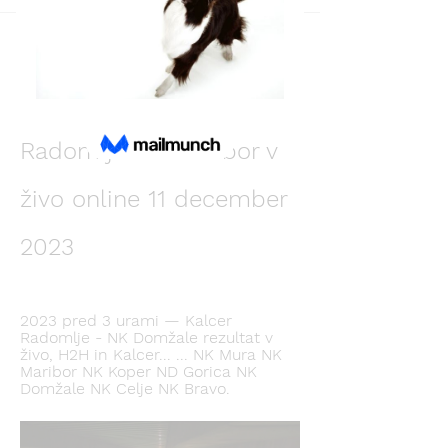
Back
ALex Zubko
December 11, 2023
[[[prenos v živo-]]] Kalcer 
Radomlje NK Maribor v 
živo online 11 december 
2023
2023 pred 3 urami — Kalcer 
Radomlje - NK Domžale rezultat v 
živo, H2H in Kalcer... ... NK Mura NK 
Maribor NK Koper ND Gorica NK 
Domžale NK Celje NK Bravo.