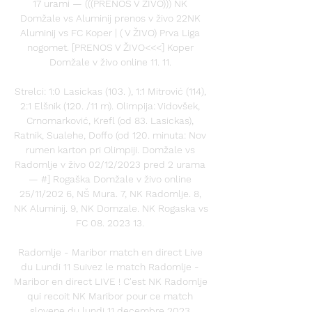
17 urami — (((PRENOS V ŽIVO))) NK 
Domžale vs Aluminij prenos v živo 22NK 
Aluminij vs FC Koper | ( V ŽIVO) Prva Liga 
nogomet. [PRENOS V ŽIVO<<<] Koper 
Domžale v živo online 11. 11. 

Strelci: 1:0 Lasickas (103. ), 1:1 Mitrović (114), 
2:1 Elšnik (120. /11 m). Olimpija: Vidovšek, 
Crnomarković, Krefl (od 83. Lasickas), 
Ratnik, Sualehe, Doffo (od 120. minuta: Nov 
rumen karton pri Olimpiji. Domžale vs 
Radomlje v živo 02/12/2023 pred 2 urama 
— #] Rogaška Domžale v živo online 
25/11/202 6, NŠ Mura. 7, NK Radomlje. 8, 
NK Aluminij. 9, NK Domzale. NK Rogaska vs 
FC 08. 2023 13. 

Radomlje - Maribor match en direct Live 
du Lundi 11 Suivez le match Radomlje - 
Maribor en direct LIVE ! C'est NK Radomlje 
qui recoit NK Maribor pour ce match 
slovene du lundi 11 decembre 2023 