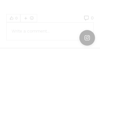
0
0
Write a comment...
About
Welcome to the group! You can
connect with other members, ge
...
Read more
Members
Emily Störmer
Follow
rgsdf dfgbdf
Follow
Svetlana Inanshina
Follow