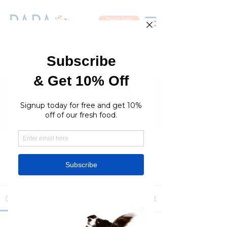
Fresh food
Groups
RaraPetcare Group
Public
·
396 members
Join
Discussion
Media
Members
About