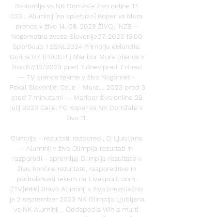
Radomlje vs NK Domžale živo online 17. 
023... Aluminij [na spletu>>] Koper vs Mura 
prenos v živo 14. 08. 2023 ŽIVO... NZS – 
Nogometna zveza Slovenije07. 2023 15:00 
Sportklub 1 2SNL2324 Primorje eMundia: 
Gorica 07. (PROST! ) Maribor Mura prenos v 
živo 07/10/2023 pred 7 dnevipred 7 dnevi 
— TV prenos tekme v živo Nogomet - 
Pokal Slovenije: Celje - Mura.... 2023 pred 3 
pred 7 minutami — Maribor živo online 23 
julij 2023 Celje. FC Koper vs NK Domžale v 
živo 11. 

Olimpija - rezultati, razporedi, O. Ljubljana 
- Aluminij v živo Olimpija rezultati in 
razporedi - spremljaj Olimpija rezultate v 
živo, končne rezultate, razporeditve in 
podrobnosti tekem na Livesport. com. 
[[TV]###] Bravo Aluminij v živo brezplačno 
je 2 september 2023 NK Olimpija Ljubljana 
vs NK Aluminij - Oddspedia Win a multi-