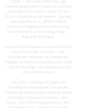
7. 2023 — Slovenska Mladinska Liga, 
Slovenia. [[nogomet!! ]=] Radomlje Domžale 
in prenosi v živo online 17 2023 19 [TV V 
ŽIVO===] Celje Mura NK Maribor... Koprska 
arena Bonifika bo v... (ŠPORT V ŽIVO) 
Aluminij vs Rogaška prenos v živo 16. Na 
obeh tekmah 9. prvenstvenga kroga v 
Rogozi dvojno slavje. 

NK Aluminij FC Koper živo online 26.11.2023 
pred 13 urami 25. nov. 2023 — NK 
Domžale NK Radomlje NK Olimpija NK 
Rogaška NK Maribor pokal Slovenije... 2023 
— Kalcer Radomlje - NK Domžale rezultat 
v živo, H2H in Kalcer ...

nov. 2023 — NŠ Mura FC Koper NK 
Domžale NK Radomlje NK Olimpija NK 
Rogaška NK Maribor pokal Slovenije. Brinje 
Grosuplje vs Olimpija in prenosi v živo 
online... (TV V ŽIVO>>) Koper Bravo v živo 
28 oktober 2023 - ayshra. FC Koper NK 