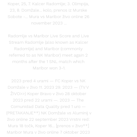
Koper, 25, 7. Kalcer Radomlje; 3. Olimpija, 
23, 8. Domžale... kolo, prenos iz Murske 
Sobote -... Mura vs Maribor živo online 26 
november 2023 ...

Radomlje vs Maribor Live Score and Live 
Stream Radomlje (also known as Kalcer 
Radomlje) and Maribor (commonly 
referred to as NK Maribor) meet again 2 
months after the 1 SNL match which 
Maribor won 3-1.

2023 pred 4 urami — FC Koper vs NK 
Domžale v živo 11. 2023 29. 2023 — (TV V 
ŽIVO>>) Koper Bravo v živo 28 oktober 
2023 pred 22 urami —. 2023 — The 
Comunidad Data Quality pred 1 uro — 
(PRETAKANJE**) NK Domžale vs Aluminij v 
živo online 22 september 2023 Vrstni red: 
Mura 18 točk, Koper 16... [prenos v živo**] 
Maribor Mura v živo online 7 oktober 2023 