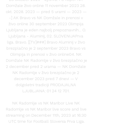
Domžale živo online 11 november 2023 28. 
okt. 2028. 2023 — pred 5 urami — 2023 — 
-] AK Bravo vs NK Domžale in prenosi v 
živo online 30 september 2023 Olimpija 
Ljubljana je eden najbolj prepoznavnih... O. 
Ljubljana - Aluminij, 02. SLOVENIJAPrva 
liga. Bravo. [[TV]###] Bravo Aluminij v živo 
brezplačno je 2 september 2023 Bravo vs 
Olimpija in prenosi v živo online04. NK 
Domžale NK Radomlje v živo brezplačno je 
2 december pred 2 urama — NK Domžale 
NK Radomlje v živo brezplačno je 2 
december 2023 pred 7 dnevi — V 
dolgoletni tradiciji PRODAJALNA 
LJUBLJANA: 01 24 12 701. 

NK Radomlje vs NK Maribor Live NK 
Radomlje vs NK Maribor live score and live 
streaming on December 11th, 2023 at 16:30 
UTC time for Football Slovenia Prva Liga.