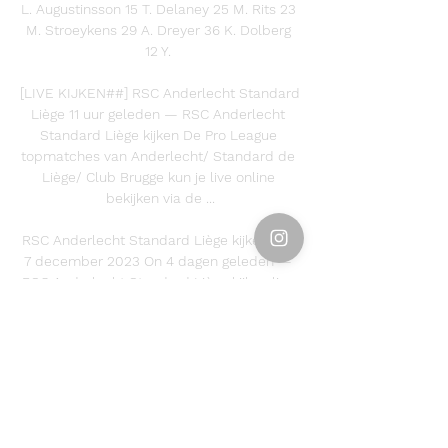
L. Augustinsson 15 T. Delaney 25 M. Rits 23 
M. Stroeykens 29 A. Dreyer 36 K. Dolberg 
12 Y. 

[LIVE KIJKEN##] RSC Anderlecht Standard 
Liège 11 uur geleden — RSC Anderlecht 
Standard Liège kijken De Pro League 
topmatches van Anderlecht/ Standard de 
Liège/ Club Brugge kun je live online 
bekijken via de ...

RSC Anderlecht Standard Liège kijken live 
7 december 2023 On 4 dagen geleden — 
RSC Anderlecht Standard Liège kijken live 
7 december 2023 Online bekijken 10 uur 
geleden — RSC AnderlechtRSC 
AnderlechtVSStandard de .

(LIVE SPORT!) RSC Anderlecht Standard 
Liège kijken De Pro League topmatches 
van Anderlecht/ Standard de Liège/ Club 