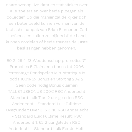
daarbovenop live data en statistieken over 
alle spelers en over beide ploegen als 
collectief. Op die manier zal de kijker zich 
een beter beeld kunnen vormen van de 
tactische aanpak van Brian Riemer en Carl 
Hoefkens, en zullen ze, cijfers bij de hand, 
kunnen oordelen of beide trainers de juiste 
beslissingen hebben genomen. 

80 2. 26 4. 13 Weddenschap promoties 74 
Promoties 5 Claim een bonus tot 200€ 
Percentage Rondspelen Min. storting Min. 
odds 100% 5x Bonus en Storting 20€ 2 
Geen code nodig Bonus claimen 
TALLETUSBONUS 200€ RSC Anderlecht 
Standard Luik Tips 2 uur geleden RSC 
Anderlecht - Standard Luik Fulltime 
Over/Onder: Over 3. 5 3. 10 RSC Anderlecht 
- Standard Luik Fulltime Result: RSC 
Anderlecht 1. 62 2 uur geleden RSC 
Anderlecht - Standard Luik Eerste Helft 