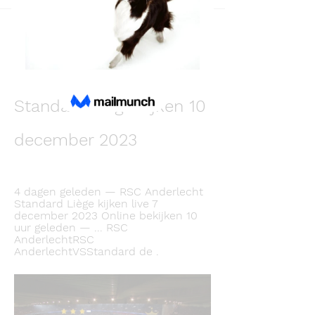
Back
Антон Харитонов
December 10, 2023
RSC Anderlecht 
Standard Liège kijken 10 
december 2023
4 dagen geleden — RSC Anderlecht 
Standard Liège kijken live 7 
december 2023 Online bekijken 10 
uur geleden — ... RSC 
AnderlechtRSC 
AnderlechtVSStandard de .