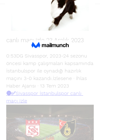
Back
Shafiul Azom
December 23, 2023
{canlı/TR}Sivasspor İstanbulspor 
canlı maçı izle 23 Aralık 2023
0:53DG Sivasspor, 2023-24 sezonu 
öncesi kamp çalışmaları kapsamında 
İstanbulspor ile oynadığı hazırlık 
maçını 3-0 kazandı.İzlesene · İhlas 
Haber Ajansı · 13 Tem 2023
🔴✅Sivasspor İstanbulspor canlı 
maçı izle