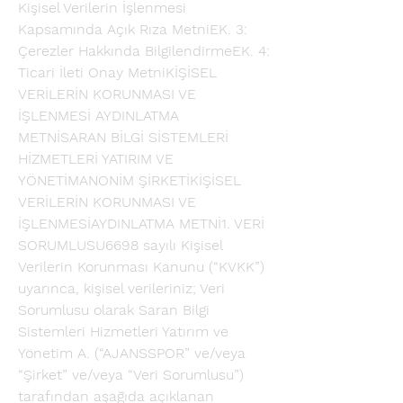
Kişisel Verilerin İşlenmesi 
Kapsamında Açık Rıza MetniEK. 3: 
Çerezler Hakkında BilgilendirmeEK. 4: 
Ticari İleti Onay MetniKİŞİSEL 
VERİLERİN KORUNMASI VE 
İŞLENMESİ AYDINLATMA 
METNİSARAN BİLGİ SİSTEMLERİ 
HİZMETLERİ YATIRIM VE 
YÖNETİMANONİM ŞİRKETİKİŞİSEL 
VERİLERİN KORUNMASI VE 
İŞLENMESİAYDINLATMA METNİ1. VERİ 
SORUMLUSU6698 sayılı Kişisel 
Verilerin Korunması Kanunu (“KVKK”) 
uyarınca, kişisel verileriniz; Veri 
Sorumlusu olarak Saran Bilgi 
Sistemleri Hizmetleri Yatırım ve 
Yönetim A. (“AJANSSPOR” ve/veya 
“Şirket” ve/veya “Veri Sorumlusu”) 
tarafından aşağıda açıklanan 