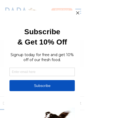
Fresh food
Groups
RaraPetcare Group
Public
·
396 members
Join
Discussion
Media
Members
About