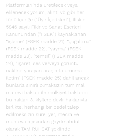
Platformları’nda üretilecek veya 
eklenecek yorum, alıntı vb gibi her 
türlü içeriğe (“Üye İçerikleri”), ilişkin 
5846 sayılı Fikir ve Sanat Eserleri 
Kanunu’ndan (“FSEK”) kaynaklanan 
“işleme” (FSEK madde 21), “çoğaltma” 
(FSEK madde 22), “yayma” (FSEK 
madde 23), “temsil” (FSEK madde 
24), “işaret, ses ve/veya görüntü 
nakline yarayan araçlarla umuma 
iletim” (FSEK madde 25) dahil ancak 
bunlarla sınırlı olmaksızın tüm mali 
manevi hakları ile mülkiyet haklarını 
bu hakları 3. kişilere devir haklarıyla 
birlikte, herhangi bir bedel talep 
edilmeksizin süre, yer, mecra ve 
muhteva açısından gayrimahdut 
olarak TAM RUHSAT şeklinde 