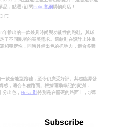
單品，點選+訂閱
Hoka官網
購物商店！
ort
oka於2025年推出的一款兼具時尚與功能性的跑鞋。其碳
足了不同跑者的審美需求。這款鞋在設計上注重
震和穩定性，同時具備出色的抓地力，適合多種
4年推出的一款全能型跑鞋，至今仍廣受好評。其超臨界發
的腳感，適合各種路面。根據運動筆記的實測，
都十分出色，
Hoka 鞋
特別是在堅硬的路面上，Q彈
代潮流，採用輕量化和高科技材料結合的跑鞋。其全新