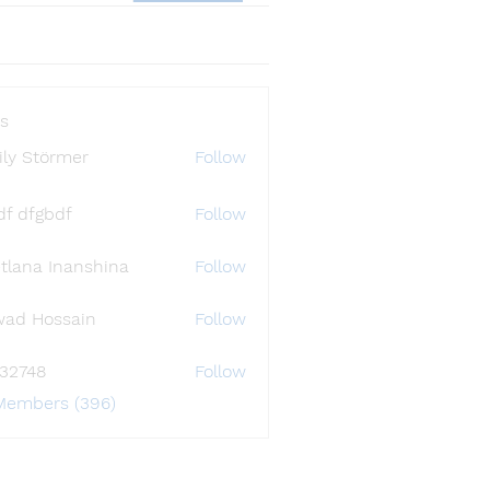
s
ly Störmer
Follow
df dfgbdf
Follow
tlana Inanshina
Follow
wad Hossain
Follow
i32748
Follow
48
 Members (396)