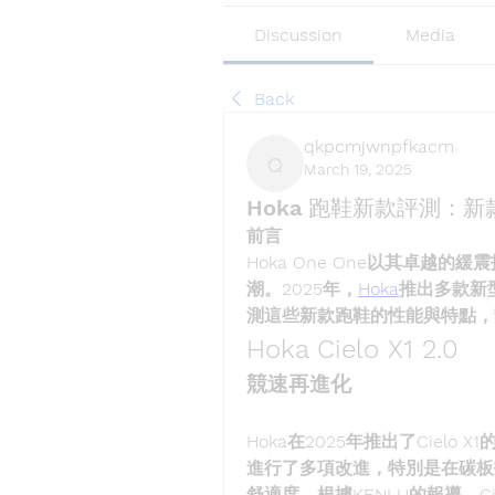
Discussion
Media
Back
qkpcmjwnpfkacm
March 19, 2025
qkpcmjwnpfkacm
Hoka 跑鞋新款評測：
前言
Hoka One One以其卓越
潮。2025年，
Hoka
推出多款新
測這些新款跑鞋的性能與特點，
Hoka Cielo X1 2.0
競速再進化
Hoka在2025年推出了Cielo 
進行了多項改進，特別是在碳板
舒適度。根據KENLU的報導，Ci