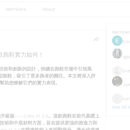
Members
About
Member
Emi
新款跑鞋實力如何！
rgs
的緩震技術和創新的設計，持續在跑鞋市場中引領風
Sve
型跑鞋，吸引了眾多跑者的關注。本文將深入評
幫助您瞭解它們的實力表現。
Ja
lus
lusi327
See All
X1的升級版——Cielo X1 2.0。這款跑鞋在前代基礎上
技術和中底材料方面，旨在提供更強的推進力和
elo X1 2.0在競速性能上有明顯提升，適合追求速