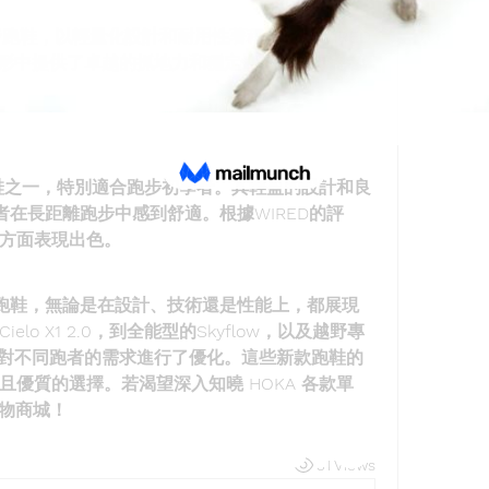
出的越野跑鞋，以輕量化設計和耐用性著稱。根據WIRED
各種地形中提供了卓越的抓地力和穩定性，是越野跑者
歡迎的跑鞋之一，特別適合跑步初學者。其輕盈的設計和良
者在長距離跑步中感到舒適。根據WIRED的評
撐性方面表現出色。
新型跑鞋，無論是在設計、技術還是性能上，都展現
o X1 2.0，到全能型的Skyflow，以及越野專
鞋都針對不同跑者的需求進行了優化。這些新款跑鞋的
優質的選擇。若渴望深入知曉 HOKA 各款單
物商城！
Find a store
31 Views