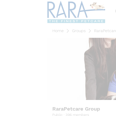
Home
Groups
RaraPetcar
RaraPetcare Group
Public
·
396 members