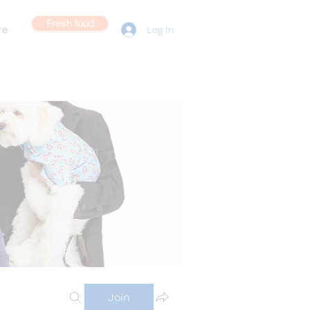
Fresh food
re
Log In
Join