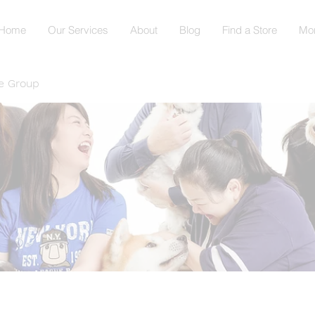
Home
Our Services
About
Blog
Find a Store
Mo
e Group