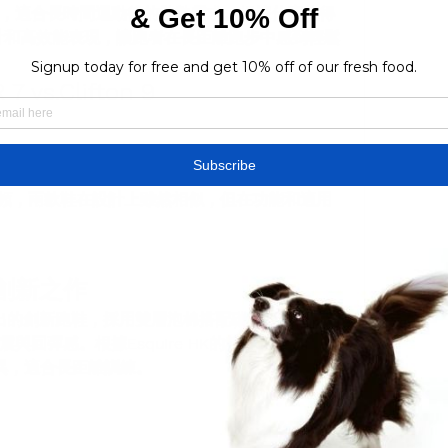
，適合長時間運動後的散熱需求。根據什麼值得
盈設計和高效能表現，讓跑者在長距離跑步中感到輕鬆
7 vs.Clifton 9
allenger ATR 7越野跑鞋和Clifton 9路跑鞋。
度，適合越野跑者；而Clifton 9著重舒適，適合路跑愛
測視頻，兩款鞋在設計上雖然相似，但在功能和適用
創新之作
25年推出的創新跑鞋，採用雙層泡棉搭配碳板設計，後跟
彈感。根據Esquire HK的報導，Skyward 
異，適合長距離訓練。