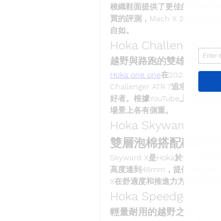
梭織鞋面提供了更佳的透氣性能
買的評測，Mach X 2的輕
自如。
Hoka Challenger ATR 
越野與路跑的雙雄對決
Hoka one one
在2023年推出了Ch
Challenger ATR 7追求速
好者。根據YouTube上的評
場景上各有側重。
Hoka Skyward X
雙層泡棉搭配碳板的
Skyward X是Hoka於20
高度達到48mm，提供極致的緩震與回
X在舒適度和推進力方面表現優
Hoka Speedgoat 5
輕量耐用的越野之選