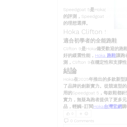
Speedgoat 5是Hoka推
的評測，Speedgoat 5在
的理想選擇。
Hoka Clifton 9
適合初學者的全能跑鞋
Clifton 9是Hoka備受
好的緩震性能，
Hoka 跑鞋
讓跑
測，Clifton 9在穩定性和支
結論
Hoka在2025年推出的多款
了品牌的創新實力。從競速型的Ciel
用的Speedgoat 5，每款
實力，無疑為跑者提供了更多元且
品，輕觸+訂閱
Hoka台灣官網
購
0
0 Comments