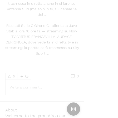
trasmessa in diretta anche in chiaro, su 
Antenna Sud (ma solo in tv, sul canale 14 
del ...

Risultati Serie C Girone C: rallenta la Juve 
Stabia, ora 10 ore fa — streaming su Now 
TV; VIRTUS FRANCAVILLA-AUDACE 
CERIGNOLA, dove vederla in diretta tv e in 
streaming: la partita sarà trasmessa su Sky 
Sport ...
0
0
Write a comment...
About
Welcome to the group! You can