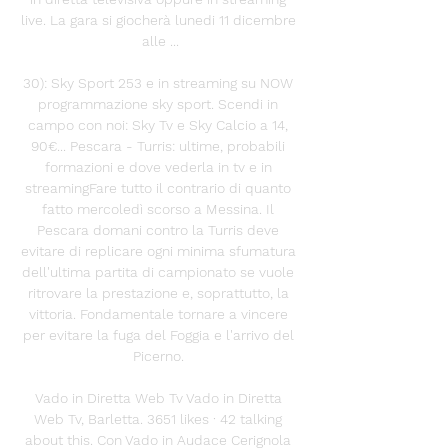
live. La gara si giocherà lunedi 11 dicembre 
alle ...

30): Sky Sport 253 e in streaming su NOW 
programmazione sky sport. Scendi in 
campo con noi: Sky Tv e Sky Calcio a 14, 
90€... Pescara - Turris: ultime, probabili 
formazioni e dove vederla in tv e in 
streamingFare tutto il contrario di quanto 
fatto mercoledì scorso a Messina. Il 
Pescara domani contro la Turris deve 
evitare di replicare ogni minima sfumatura 
dell'ultima partita di campionato se vuole 
ritrovare la prestazione e, soprattutto, la 
vittoria. Fondamentale tornare a vincere 
per evitare la fuga del Foggia e l'arrivo del 
Picerno. 

Vado in Diretta Web Tv Vado in Diretta 
Web Tv, Barletta. 3651 likes · 42 talking 
about this. Con Vado in Audace Cerignola 