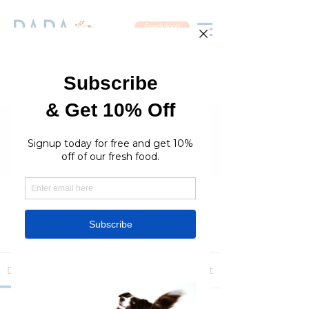
Fresh food
Groups
RaraPetcare Group
Public
·
396 members
Join
Discussion
Media
Members
About