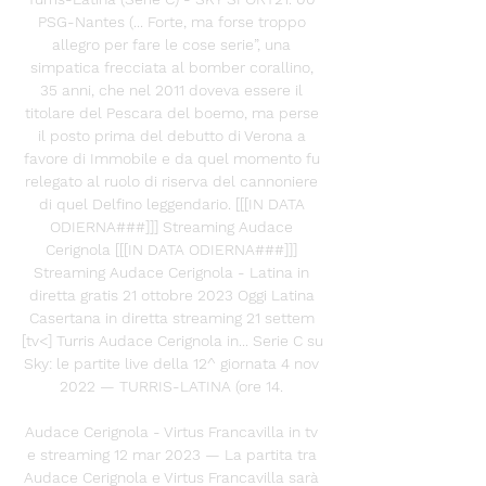
PSG-Nantes (... Forte, ma forse troppo 
allegro per fare le cose serie”, una 
simpatica frecciata al bomber corallino, 
35 anni, che nel 2011 doveva essere il 
titolare del Pescara del boemo, ma perse 
il posto prima del debutto di Verona a 
favore di Immobile e da quel momento fu 
relegato al ruolo di riserva del cannoniere 
di quel Delfino leggendario. [[[IN DATA 
ODIERNA###]]] Streaming Audace 
Cerignola [[[IN DATA ODIERNA###]]] 
Streaming Audace Cerignola - Latina in 
diretta gratis 21 ottobre 2023 Oggi Latina 
Casertana in diretta streaming 21 settem 
[tv<] Turris Audace Cerignola in... Serie C su 
Sky: le partite live della 12^ giornata 4 nov 
2022 — TURRIS-LATINA (ore 14. 

Audace Cerignola - Virtus Francavilla in tv 
e streaming 12 mar 2023 — La partita tra 
Audace Cerignola e Virtus Francavilla sarà 