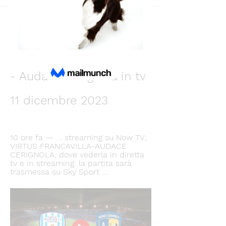
Back
Антон Ушаков
December 11, 2023
Diretta Virtus Francavilla 
- Audace Cerignola in tv 
11 dicembre 2023
10 ore fa — ... streaming su Now TV; 
VIRTUS FRANCAVILLA-AUDACE 
CERIGNOLA, dove vederla in diretta 
tv e in streaming: la partita sarà 
trasmessa su Sky Sport ...