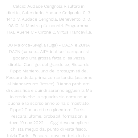
Calcio: Audace Cerignola Risultati in 
diretta, Calendario, Audace Cerignola. 0. 3. 
14.10. V. Audace Cerignola. Benevento. 0. 0. 
08.10. N. Mostra più incontri. Programma. 
ITALIASerie C - Girone C. Virtus Francavilla.

00 Maiorca-Siviglia (Liga) - DAZN e ZONA 
DAZN (canale... All’Adriatico i campani si 
giocano una grossa fetta di salvezza 
diretta. Con i gol del grande ex, Riccardo 
Pippo Maniero, uno dei protagonisti del 
Pescara della prima zemanlandia (assieme 
al biancazzurro Brosco). “Hanno problemi 
di classifica e quindi saranno agguerriti. Ma 
io credo che la squadra sia comunque 
buona e lo scorso anno lo ha dimostrato. 
Pippo? Era un ottimo giocatore. Turris - 
Pescara: ultime, probabili formazioni e 
dove 19 nov 2022 — Oggi devo scegliere 
chi sta meglio dal punto di vista fisico. 
Inizia Turris -Pescara: dove vederla in tv o 