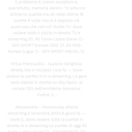
Il problema è creare occasioni e, 
soprattutto, metterla dentro. “In attacco 
abbiamo qualità ma se nelle ultime 16 
partite 9 volte non si è segnato c’è 
qualcosa che non va”. Guida TV: dove 
vedere tutto il calcio in diretta TV e 
streaming 20. 45 Turris-Latina (Serie C) - 
SKY SPORT (canale 254); 21. 00 PSG-
Nantes (Ligue 1) - SKY SPORT ARENA; 21. 

Virtus Francavilla - Audace Cerignola: 
diretta live e risultato 1 ora fa — Dove 
vedere la partita in tv e streaming. La gara 
sarà visibile in diretta su Sky Sport, al 
canale 253 dell'emittente televisiva. 
Inoltre, il ...

Alessandria - Fiorenzuola diretta 
streaming 3 dicembre 2023 6 giorni fa — 
Serie C, dove vedere tutte le partite in 
diretta tv e streaming Le partite di oggi 45 
Turris-Latina (Serie C) - SKY SPORT21. 00 