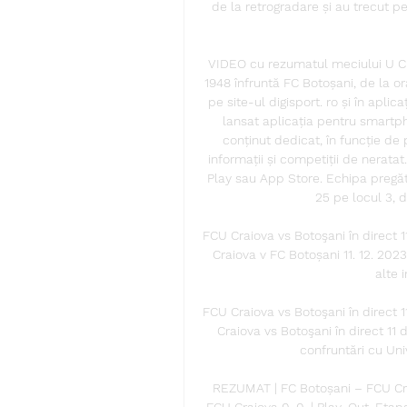
de la retrogradare și au trecut p
VIDEO cu rezumatul meciului U Crai
1948 înfruntă FC Botoșani, de la ora 
pe site-ul digisport. ro și în aplic
lansat aplicația pentru smartph
conținut dedicat, în funcție de p
informații și competiții de neratat
Play sau App Store. Echipa pregăt
25 pe locul 3, d
FCU Craiova vs Botoşani în direct
Craiova v FC Botoșani 11. 12. 2023 
alte 
FCU Craiova vs Botoşani în direc
Craiova vs Botoşani în direct 11
confruntări cu Univ
REZUMAT | FC Botoșani – FCU Cra
FCU Craiova 0-0. | Play-Out, Etap