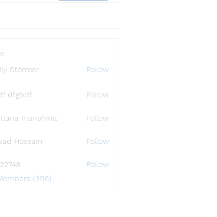
s
ly Störmer
Follow
df dfgbdf
Follow
tlana Inanshina
Follow
wad Hossain
Follow
i32748
Follow
48
 Members (396)