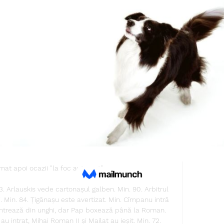
ersitatea Craiova a câștigat 11 meciuri, cinci remize și 
cinci înfrângeri. 

raiova Toate detaliile legate de bilete le găsești pe 
ersitatea.ro/bilete-pentru-partida-cu-fc-botosani/.

-2. Spectacol total. Puncte vitale pentru olteni. 
10. 02. 2022, 18:50 SuperLiga: Dinamo - U Cluj, luni, 
 - Botoșani, luni, 17:00, DGS 1 A fost spectacol total 
cat 4 goluri în meciul U Craiova 1948 - FC Botoșani. 
a Compagno a adus o victorie vitală pentru olteni. 
de minute Craiova a deschis scorul în minutul 15, prin 
otoșănenii au egalat prin Mihai Roman. După alte 5 
conducerea, după o gafă a lui Dawa și finalizarea lui 
orul Nicolo Napoli să se rostogolească pe jos de 
mat apoi ocazii "la foc automat". 

. Arlauskis vede cartonașul galben. Min. 90. Arbitrul 
. Min. 84. Țigănașu este avertizat. Min. Cîmpanu intră 
 centrează din unghi, dar Pap boxează până la Roman. 
 intrat, Mihai Roman II și Mailat au ieșit. Min. 72. 