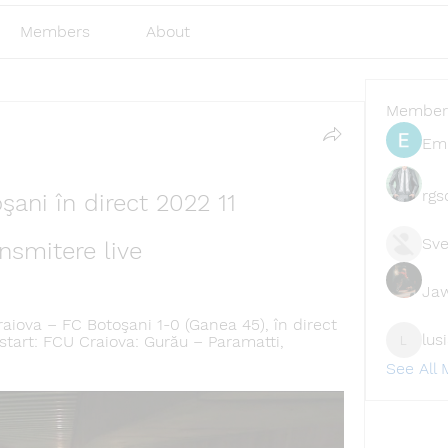
Members
About
Member
Emi
rgs
ani în direct 2022 11 
Sve
smitere live
Ja
iova – FC Botoşani 1-0 (Ganea 45), în direct 
lus
start: FCU Craiova: Gurău – Paramatti, 
lusi327
See All