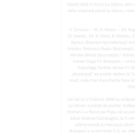
David intră în locul lui Zabou. Min.
este respinsă până la Zabou, care 
V. Screciu – 16. D. Nistor – 24. Rog
27. Martic, 34. R. Silva, 8. Mateiu, 
Bancu, Baiaram (accidentați) Ant
Arbitru: Petrescu Radu (Bucureşti) 
Mircea Mihail (Bucureşti) / Arbitr
Adrian (Iaşi) FC Botoșani – Univ
Superliga Partida dintre FC B
„Municipal” se poate vedea la TV 
mult, cele mai importante faze al
Onl
Cei de la U Craiova 1948 au scăpat în
lui Dican, scoasă de portar. Sidibe 
Roman l-a făcut pe Popa să scoată 
adus rezerva Compagno, la 3 minut
ultima șansă a meciului, când 
Botoșani s-a terminat 3-2, iar olte