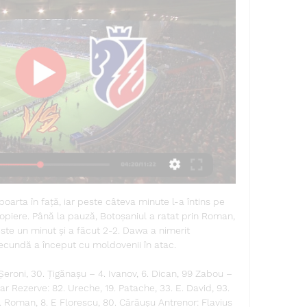
oarta în față, iar peste câteva minute l-a întins pe 
ropiere. Până la pauză, Botoșaniul a ratat prin Roman, 
ste un minut și a făcut 2-2. Dawa a nimerit 
ecundă a început cu moldovenii în atac. 

roni, 30. Țigănașu – 4. Ivanov, 6. Dican, 99 Zabou – 
ar Rezerve: 82. Ureche, 19. Patache, 33. E. David, 93. 
1. Roman, 8. E Florescu, 80. Cărăușu Antrenor: Flavius 