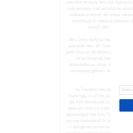
are nicio emoție. Min. 23. Zabou a 
cere penalty, însă arbitrul nu acor
șutează puternic din afara careul
centrează în mijlocul careului, 
uriașă. Min. 1. A început
Min. Crețu sare la cap, însă lovitu
avertizat. Min. 61. Florescu și Golo
este înlocuit de Mateiu. Min. 55. Pa
de la distanță, însă Pap resping
Rivaldinho au intrat. Min. A înce
cartonașul galben. Min. 35. Rogulji
Botoșani 
ro. Înaintea meciului direct, F
Superliga, cu 21 de puncte, la ega
de Toni Petrea are un golaveraj m
este pe cinci, cu 3 de puncte, la
golaverajul mai bun. În cazul unei 
pe Hermannstadt, în timp ce Unive
o ajunge din urmă pe Rapid, echip
meciuri jucate în sezonul 2022 – 20