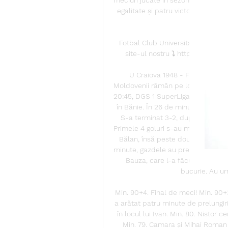
egalitate și patru victorii, iar Univ
Fotbal Club Universitatea 1948 | C
site-ul nostru ⤵️ https://fcuniv
U Craiova 1948 - FC Botoșani 3
Moldovenii rămân pe loc de play-off
20:45, DGS 1 SuperLiga: FCU Craiova
în Bănie. În 26 de minute s-au mar
S-a terminat 3-2, după ce rezerv
Primele 4 goluri s-au marcat în 26 
Bălan, însă peste două minute, b
minute, gazdele au preluat din nou 
Bauza, care l-a făcut pe antren
bucurie. Au ur
Min. 90+4. Final de meci! Min. 90+3
a arătat patru minute de prelungiri
în locul lui Ivan. Min. 80. Nistor
Min. 79. Camara și Mihai Roman au