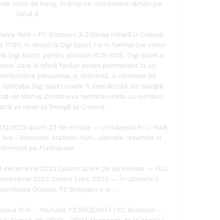
este locul de baraj, în timp ce moldovenii rămân pe 
locul 4. 

va 1948 - FC Botoșani 3-2:Știrea inițială:U Craiova 
17:00, în direct la Digi Sport 1 și în format live video 
ația Digi Sport, pentru abonații RCS-RDS. Digi Sport a 
one, care le oferă fanilor acces permanent la un 
referințele personale, și, totodată, o varietate de 
. Aplicația Digi Sport poate fi descărcată din Google 
ită de Marius Croitoru va termina runda cu numărul 
acă va reuși să învingă la Craiova. 

 11.12.2023 acum 23 de minute — Urmărește FCU 1948 
live - livescore, statistici H2H, ultimele rezultate și 
informații pe Flashscore.

t 11 decembrie 2023 Curent acum 24 de minute — FCU 
 decembrie 2023 Curent 1 oct. 2023 — În ultimele 5 
ersitatea Craiova, FC Botoșani s-a ...

iova 0-0. - YouTube 7:23REZUMAT | FC Botoșani – 
a 5, SuperLiga, 2022 – 2023 Aboneaza-te la canalul 