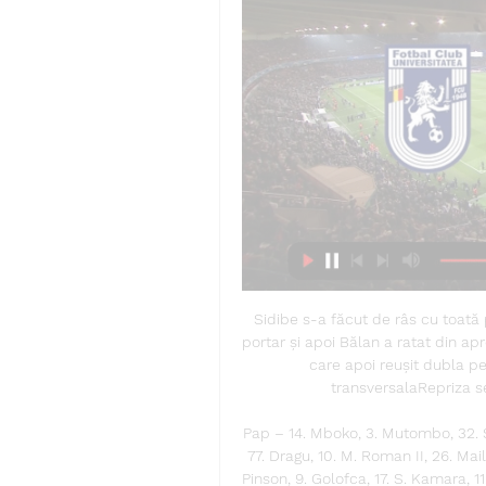
Sidibe s-a făcut de râs cu toată p
portar și apoi Bălan a ratat din ap
care apoi reușit dubla pe
transversalaRepriza s
Pap – 14. Mboko, 3. Mutombo, 32. Șe
77. Dragu, 10. M. Roman II, 26. Mail
Pinson, 9. Golofca, 17. S. Kamara, 1