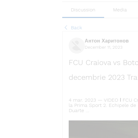
Discussion
Media
Back
Антон Харитонов
December 11, 2023
FCU Craiova vs Botoş
decembrie 2023 Tran
4 mar. 2023 — VIDEO ǀ FCU Cra
la Prima Sport 2. Echipele de 
Duarte ...