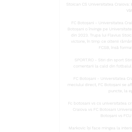
Stoican CS Universitatea Craiova: 8
Văt
FC Botoșani - Universitatea Crai
Botoșani o învinge pe Universitate
din 2023. Trupa lui Flavius Stoi
victorie, în timp ce oltenii rămâ
FCSB, însă formați
SPORT.RO - Stiri din sport Stiri 
comentarii la cald din fotbalul 
FC Botoșani - Universitatea Cra
meciului direct, FC Botoșani se af
puncte, la eg
Fc botosani vs cs universitatea c
Craiova vs FC Botosani Univers
Botoșani vs FCU 1
Markovic își face mingea la interi