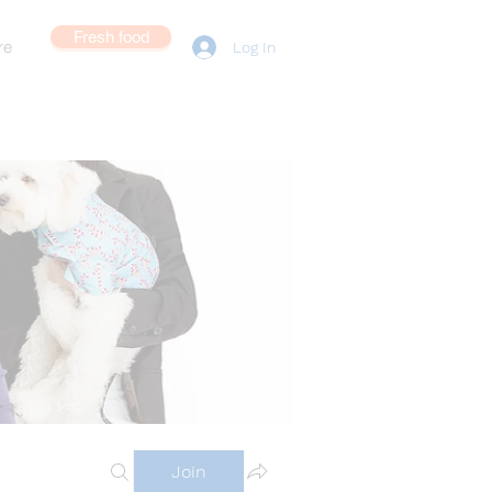
Fresh food
re
Log In
Join