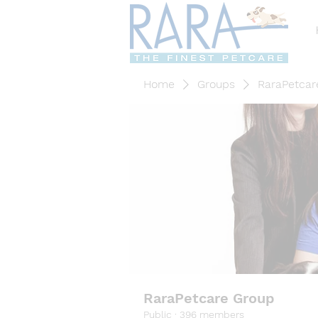
Home
Groups
RaraPetcar
RaraPetcare Group
Public
·
396 members