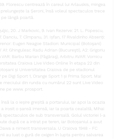
 69. Florescu centrează în careul lui Arlauskis, mingea 
prelungește la Șeroni, însă voleul spectaculos trece 
pe lângă poartă. 

uljic, 20. J Markovic, 9. Ivan Rezerve: 21. L. Popescu, 
37. Danciu, 7. Cîmpanu, 31. Ișfan, 17 Rivaldinho Absenți: 
renor: Eugen Neagoe Stadion: Municipal (Botoşani) 
/ A1: Ghinguleac Radu Adrian (Bucureşti), A2: Grigoriu 
u VAR: Barbu Marian (Făgăraş), Arbitru AVAR: Vornicu 
ersitatea Craiova Live Video Online în etapa 22 din 
otoșani și Universitatea Craiova de pe stadionul 
pe Digi Sport 1, Orange Sport 1 și Prima Sport. Mai 
e meciului din runda cu numărul 22 sunt Live Video 
ine pe www. prosport. 

să la o ieșire greșită a portarului, iar apoi la ocazia 
a irosit o șansă imensă, iar la poarta cealaltă, Mihai 
spectaculos de sub transversală. Golul victoriei l-a 
e după ce a intrat pe teren, iar Botoșaniul a avut 
Dawa a nimerit transversala. U Craiova 1948 - FC 
nii au luat o gură de oxigen în lupta pentru salvarea 