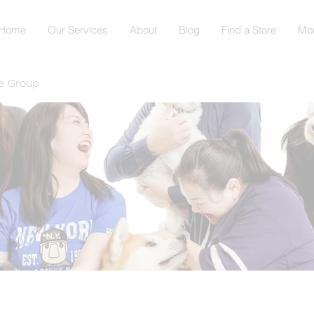
Home
Our Services
About
Blog
Find a Store
Mo
e Group