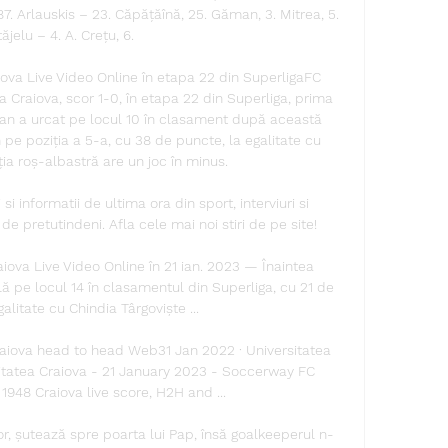
7. Arlauskis – 23. Căpățăînă, 25. Găman, 3. Mitrea, 5. 
ăjelu – 4. A. Crețu, 6. 

ova Live Video Online în etapa 22 din SuperligaFC 
a Craiova, scor 1-0, în etapa 22 din Superliga, prima 
can a urcat pe locul 10 în clasament după această 
n pe poziția a 5-a, cu 38 de puncte, la egalitate cu 
a roș-albastră are un joc în minus. 

si informatii de ultima ora din sport, interviuri si 
de pretutindeni. Afla cele mai noi stiri de pe site!

iova Live Video Online în 21 ian. 2023 — Înaintea 
lă pe locul 14 în clasamentul din Superliga, cu 21 de 
alitate cu Chindia Târgoviște ...

raiova head to head Web31 Jan 2022 · Universitatea 
itatea Craiova - 21 January 2023 - Soccerway FC 
948 Craiova live score, H2H and ...

or, șutează spre poarta lui Pap, însă goalkeeperul n-