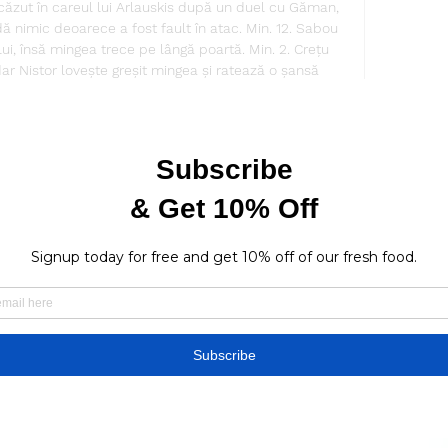
căzut în careul lui Arlauskis după un duel cu Găman, 
dă nimic deoarece a fost fault în atac. Min. 12. Sabou 
ui, însă mingea trece pe lângă poartă. Min. 2. Crețu 
dar Nistor lovește greșit mingea și ratează o șansă 
 meciul! Echipele de start: FC Botoșani: 1. 

ra sa a trecut pe lângă poartă. Min. 68. Screciu este 
fca au intrat, Ivanov și Dragu au ieșit. Min. 57. Mitrea 
p și Rivaldinho sunt avertizați. Min. 53. Nistor șutează 
e. Min. 45. Markovic și Roguljic au ieșit, Ișfan și 
put repriza secundă. Min. Pauză! Min. 44. Dican vede 
c îi face cadou mingea lui Mailat, iar fotbalistul lui 
înscrie din 6 metri. Min. 26. 

C Botoșani se află pe locul 14 în clasamentul din 
litate cu Chindia Târgoviște, însă formația antrenată 
ai bun. De partea cealaltă, Universitatatea Craiova 
 egalitate cu FCSB, însă vicecampioana României are 
victorii, FC Botoșani face 24 de puncte și o egalează 
rsitatea Craiova urcă peste FCSB cu 41 de puncte și 
ă care a debutat cu dreptul în 2023. În cele 21 de 
23, FC Botoșani are opt înfrângeri, nouă rezultate de 