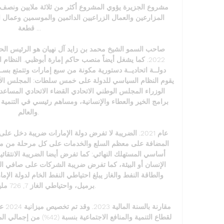
قطعة ...

والعالم. 

برميل، وا
