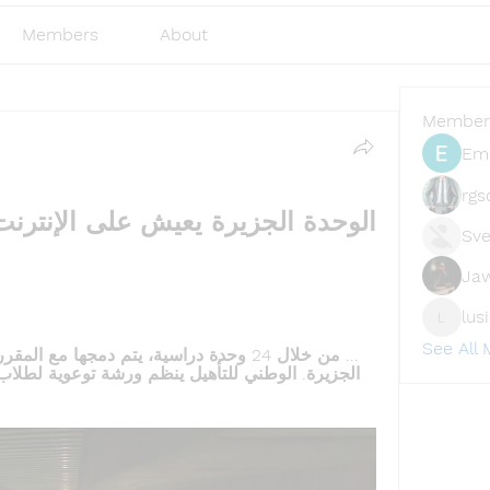
Members
About
Member
Emi
rgs
Sve
Ja
lus
lusi327
See All