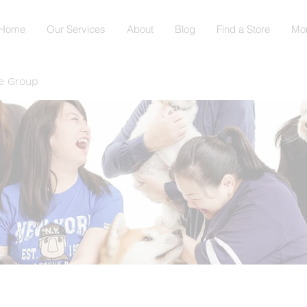
Home
Our Services
About
Blog
Find a Store
Mo
e Group