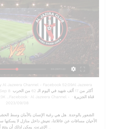
08‏/09‏/2023

الإنترنت. يمكن لذلك أن ينتج آثار
