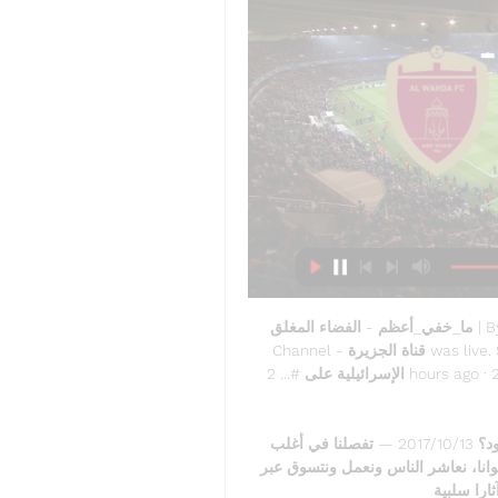
ما_خفي_أعظم - الفضاء المغلق | By ‎Al Jazeera Channel - Facebook 52:09Al Jazeera 
Channel - قناة الجزيرة was live. Sep 8 أكثر من 17 ألف شهيد في اليوم الـ 62 من الحرب 
الإسرائيلية على #... 2 hours ago · 23K ...Facebook · Al Jazeera Channel - قناة الجزيرة · 
الشعور بالوحدة.. هل هي رغبة الإنسان بالأمان وسط الحشود؟ 13‏/10‏/2017 — تفصلنا في أغلب 
الأحيان مسافات عن عائلاتنا، نعيش داخل منازل لا يسكنها سوانا، نعاشر الناس ونعمل ونتسوق عبر 
ا سلبية ...