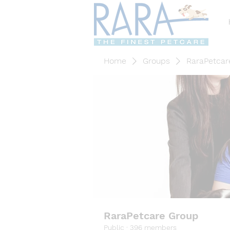
Home
Groups
RaraPetcar
RaraPetcare Group
Public
·
396 members