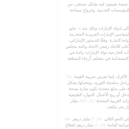
مشروع الجزيرة يؤوي المشروع أكثر من ثلاثة ملايين ونصف نسمة يقيمون فيه بشكل مستقر، من 
المزارعين والعمال الزراعيين الدائمين والموسمين وعمال المؤسسات الخدمية. وتترواح مساحة 
صاحب السمو الشيخ محمد بن زايد آل نهيان هو الرئيس الحالي لدولة الإمارات وذلك منذ 14 مايو 
2022. كما يشغل أيضاً منصب حاكم إمارة أبوظبي. النظام السياسي الإمارات العربيــة المتحــدة 
دولــة اتحاديــة دستورية مكونة من سبع إمارات وتتمتع بســيادة كاملــة. وفقًا للدستور الإماراتي، 
يقوم النظام السياسي للدولة على خمس سلطات: المجلس الأعلى للاتحاد رئيس الاتحاد ونائبه مجلس 
الوزراء المجلس الوطني الاتحادي القضاء الاتحادي المساعدات الخارجية دولة الإمارات رائدة في 
برامج الخير والعطاء والإنسانية، ومساهم رئيسي في التنمية المستدامة في مختلف أرجاء المنطقة 
5% عام 2021. الضريبة لا تفرض دولة الإمارات ضريبة دخل على الأفراد، إنما تفرض ضريبة القيمة 
المضافة على معظم السلع والخدمات على كل مرحلة من مراحل سلسلة التوريد، ويتحملها بشكل 
أساسي المستهلك النهائي: كما تفرض أيضا الضريبة الانتقائية على سلع محددة تكون ضارة بصحة 
الإنسان أو البيئة، كما تفرض ضريبة الشركات على صافي الدخل أو ربح الأعمال. الموارد الطبيعية 
والطاقة النفط والغاز يبلغ احتياطي النفط الخام لدولة الإمارات العربية المتحدة 107, 000 مليار 
حتياطي الغاز 7, 726 مليار متر مكعب. 
6% مقارنة بالسنة المالية 2023. وقد تم تخصيص ميزانية 2024 على النحو التالي: (26, 7) مليار درهم 
لقطاع التنمية والمنافع الاجتماعية بنسبة (42%) من إجمالي الميزانية العامة (25, 2) مليار درهم لقطاع 