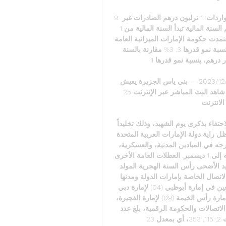
9 ترليون درهم خلال العام 2021. وفيما يلي تحليلا لهذا الرقم: الواردات: 1 ترليون درهم الصادرات غير 
النفطية: 354 مليار درهم إعادة الصادرات: 521. 3 مليار درهم السنة المالية تبدأ السنة المالية من 1 
يناير، وتنتهي في 31 ديسمبر من كل عام. الميزانية الاتحادية اعتمدت حكومة الإمارات الميزانية العامة 
للاتحاد للعام 2024، بإيرادات قدرها 65, 728 مليار درهم، بنسبة نمو قدرها 3. 3% مقارنة بالسنة 
المالية 2023، ومصروفات قدرها 64, 060 مليار درهم، بنسبة نمو قدرها 1. 

بني ياس الجزيرة يعيش على الإنترنت 2 ديسمبر 2023 02‏/12‏/2023 — بني ياس الجزيرة يعيش 
على الإنترنت 2 ديسمبر 2023 قبل 7 أيام — حتا بني ياس شاهد البث المباشر عبر الإنترنت 25 
 الانترنت ...
يوم الشهيد خصصت دولة الإمارات 30 نوفمبر من كل عام للاحتفاء بذكرى يوم الشهيد، وذلك تخليداً 
ووفاء بتضحيات وعطاء شهداء الوطن الذين وهبوا أرواحهم لتظل راية دولة الإمارات العربية المتحدة 
خفاقة عالية، وهم يؤدون واجباتهم الوطنية داخل الوطن وخارجه في الميادين المدنية، والعسكرية، 
والإنسانية كافة. وعادة ما ترحل عطلة يوم الشهيد والاحتفال به إلى 1 ديسمبر. العطلات العامة الأخرى 
في الدولة: رأس السنة الميلادية عيد الفطر وقفة عرفة، وعيد الأضحى رأس السنة الهجرية المولد 
النبوي الشريف الاتصالات رمز الاتصال الدولي 971 + رموز الاتصال الخاصة بإمارات الدولة ومدنها 
للخطوط الأرضية الثابتة (02) لإمارة أبوظبي (03) لمنطقة العين في إمارة أبوظبي (04) لإمارة دبي 
(06) لكل من إمارات: الشارقة، وعجمان، وأم القيوين (07) لإمارة رأس الخيمة (09) لإمارة الفجيرة، 
ومدينة خورفكان الهواتف الأرضية / الثابتة وفقاً لهيئة تنظيم الاتصالات والحكومة الرقمية، بلغ عدد 
خطوط الهواتف الأرضية الثابتة في دولة الإمارات 2, 115, 353، أي بمعدل 23. 
