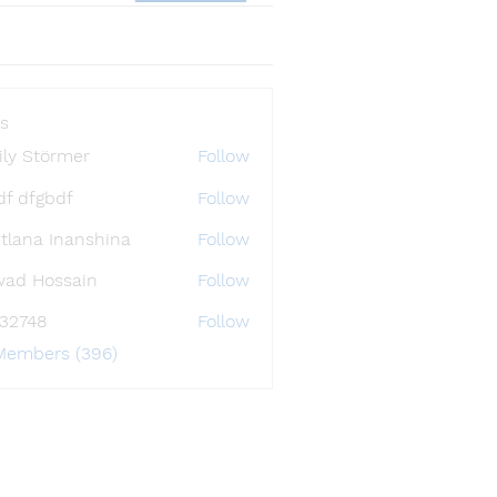
s
ly Störmer
Follow
df dfgbdf
Follow
tlana Inanshina
Follow
wad Hossain
Follow
i32748
Follow
48
 Members (396)