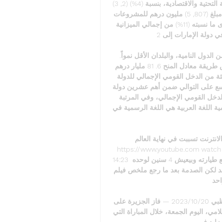
الشؤون الحكومية، بنسبة (39%) (2, 6) مليار درهم لقطاع البنية التحتية والاقتصادية، بنسبة (4%) (2, 3) 
مليار درهم لقطاع الاستثمارات المالية، بنسبة (4%)، وتتضمن مبلغ (807, 5) مليون درهم للمشروعات 
الاستثمارية الاتحادية (7, 2) مليار درهم مصاريف اتحادية أخرى ما نسبته (11%) من إجمالي الميزانية 
العامة. معدل التضخم وصل معدل التضخم في دولة الإمارات إلى 2. 

تنفذ الدولة العديد من البرامج التنموية والإنسانية في عددٍ من الدول النامية، والبلدان الأقل نمواً. 
بلغت المساعدة الإنمائية الرسمية لدولة الإمارات على أساس طريقة معادل المنح 6. 81 مليار درهم 
إماراتي (1. 85 مليار دولار أمريكي) وهي تمثل 0. 52 في المئة من الدخل القومي الإجمالي للدولة 
في عام 2020. حافظت دولة الإمارات على مكانتها للعام التاسع على التوالي ضمن أهم عشرين دولة 
من كبار المانحين للمساعدات الإنمائية الرسمية نسبة إلى الدخل القومي الإجمالي، وفي المرتبة 
التاسعة. اقرأ عن المساعدات الخارجية الإماراتية. اللغة الرسمية اللغة العربية هي اللغة الرسمية في 
سببت في نهاية العالم YouTube YouTube 
https://www.youtube.com watch
14:23 هجمات سيبرانية على الطاقة والانترنت تسببت في شاب بتقع طيارته وبيعيش 4 سنين لوحده 
بعد ما رجع ملخص فيلم cast away. YouTube تلخيصة FILM 
احد
الجزيرة يفوز على الوحدة بذهاب ربع نهائي كأس مصرف أبوظبي 20‏/10‏/2023 — فاز الجزيرة على 
الوحدة، 2 – 1، بذهاب ربع النهائي لكأس مصرف أبوظبي الإسلامي، اليوم الجمعة، خلال المباراة التي 
د في ...