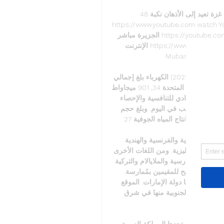
خيام النازحين من غزة تعيد إلى الأذهان نكبة 48 - YouTube YouTube YouTube 
https://www.youtube.com watch Yo
الجزيرة مباشر https://youtube.com/live/eksOMqVMINo تابعونا على : الجزيرة مباشر على 
الإنترنت https://www.aljazeeramubasher.net http://Twitter ... YouTube Al Jazeera 
Mubasher قناة الجزيرة مباشر قبل شهر واحد قبل شهر واحد

المصدر: منظمة الدول المصدرة للبترول (أوبك) (النشرة الإحصائية السنوية 2021) الكهرباء بلغ إجمالي 
القدرة الكهربائية المركبة في دولة الإمارات العربية المتحدة 34, 901 ميجاواط (MW) في عام 2020، 
ويستخدم لهذا الغرض الغاز الطبيعي بشكل رئيسي. المصدر: المركز الاتحادي للتنافسية والإحصاء 
المياه بلغت الطاقة المركبة لمحطات إنتاج المياه 7. 23 مليون مترك مكعب في اليوم. وبلغ حجم 
المياه المحلاة المنتجة من البحر 1. 952 مليون متر مكعب، وبلغ حجم انتاج المياه الجوفية 27. 

وتستخدم في المحاكم خمسة لغات رسمية أخرى هي الصينية والإنجليزية والفرنسية والهندية 
والروسية. كل علامات الطرق وحركة المرور مكتوبة باللغتين العربية والإنجليزية. ومن اللغات الأخرى 
التي يتم التحدث بها على نطاق واسع في دولة الإمارات اللغة البنغالية والفارسية والملايالام والتركية 
والأردو. الديــانة الإسلام هو الدين الرسمي في دولة الإمارات، كما يسمح للمقيمين بمُمارسة 
معتقداتهم الدينية في إطار سياسة التسامح والتعايش والدمج التي تنتهجها دولة الإمارات. الموقع 
الجغرافي تقع دولة الإمارات في قارة آسيا، وتحديداً في الجهة الغربية الجنوبية منها في شرق 
يحدها من الشمال والشمال الغربي الخليج العربي، ومن الجنوب والغرب تحدها المملكة العربية 