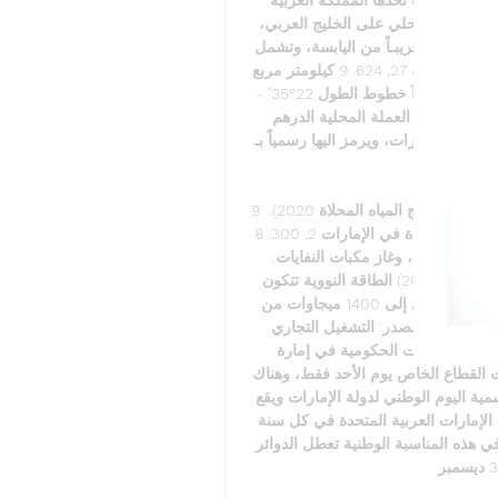
السعودية، ومن الجنوب الشرقي سلطنة عمان. لدولة الإمارات شريط ساحلي على الخليج العربي، 
وخليج عُمان. المساحة تمتد الدولة على مساحة 71, 023. 6 كيلومتر مربع تقريبـاً من اليابسة، وتشمل 
هذه المساحة مجموعة جزر في الخليج العربي، وتبلغ مساحة البحر الإقليمية 27, 624. 9 كيلومتر مربع 
تقريباً. الإحداثيات الجغرافية تقع دولة الإمارات على: 51°35’ - 57°10’ شرقاَ خطوط الطول 22°35’ - 
26°25’ شمالاَ خطوط العرض التوقيت + 4 ساعات من توقيت جرينيتش العملة المحلية الدرهم 
ارات، ويرمز اليها رسمياً بـ AED، إضافة على اختصارات 
Dh ،Dh. 
9 مليون متر مكعب. المصدر: المركز الاتحادي للتنافسية والإحصاء (تقرير إنتاج المياه المحلاة 2020). 
الطاقة المتجددة في 2020، بلغت القدرة المركبة لمحطات الطاقة المتجددة في الإمارات 2, 300. 8 
ميجاوات. شمل ذلك طاقة الألواح الشمسية، والطاقة الشمسية المركزة، وغاز مكبات النفايات. 
المصدر: المركز الاتحادي للتنافسية والإحصاء (تقرير الطاقة المتجددة 2020) الطاقة النووية تتكون 
محطة براكة للطاقة النووية من أربع وحدات، حيث تنتج كل وحدة ما يصل إلى 1400 ميجاوات من 
الكهرباء. المصدر: التشغيل التجاري (باللغة الإنجليزية PDF, 250 KB). أيام العمل تعمل الجهات 
الحكومية وشبه الحكومية من يوم الإثنين إلى الجمعة، بينما تعمل الجهات الحكومية في إمارة 
الشارقة من يوم الإثنين إلى يوم الخميس. تغلق معظم شركات القطاع الخاص يوم الأحد فقط، وهناك 
بعض الشركات التي تغلق يوميّ السبت والأحد. العطلات الرسمية اليوم الوطني لدولة الإمارات ويقع 
في اليوم الثاني من ديسمبر، وهو اليوم الذي تحتفل فيه دولة الإمارات العربية المتحدة في كل سنة 
بذكرى قيام اتحاد دولة الإمارات العربية المتحدة عام 1971، وفي هذه المناسبة الوطنية تعطل الدوائر 
الحكومية والخاصة يومي 2 و 3 ديسمبر. 
