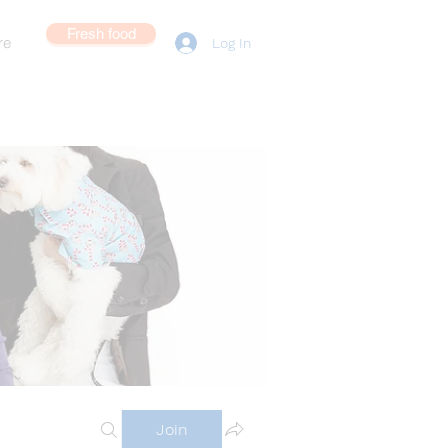
Fresh food
re
Log In
Join