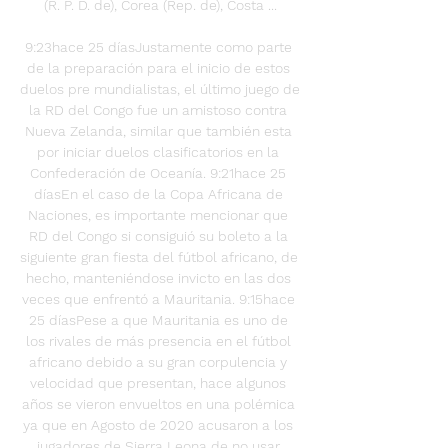
(R. P. D. de), Corea (Rep. de), Costa ...

9:23hace 25 díasJustamente como parte 
de la preparación para el inicio de estos 
duelos pre mundialistas, el último juego de 
la RD del Congo fue un amistoso contra 
Nueva Zelanda, similar que también esta 
por iniciar duelos clasificatorios en la 
Confederación de Oceanía. 9:21hace 25 
díasEn el caso de la Copa Africana de 
Naciones, es importante mencionar que 
RD del Congo si consiguió su boleto a la 
siguiente gran fiesta del fútbol africano, de 
hecho, manteniéndose invicto en las dos 
veces que enfrentó a Mauritania. 9:15hace 
25 díasPese a que Mauritania es uno de 
los rivales de más presencia en el fútbol 
africano debido a su gran corpulencia y 
velocidad que presentan, hace algunos 
años se vieron envueltos en una polémica 
ya que en Agosto de 2020 acusaron a los 
jugadores de Sierra Leona de no usar 