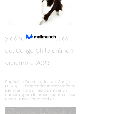
Back
ALex Zubko
December 10, 2023
(VER EN VIVO##) ¿Cómo 
y dónde ver República 
del Congo Chile online 11 
diciembre 2023
República Democrática del Congo 
(+243) ... El marcador incorporado te 
permite marcar rápidamente un 
número, ¡pero lo emocionante es ver 
cómo Truecaller identifica ...