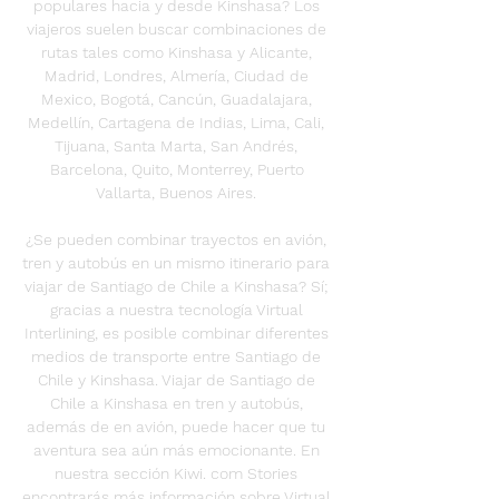
populares hacia y desde Kinshasa? Los 
viajeros suelen buscar combinaciones de 
rutas tales como Kinshasa y Alicante, 
Madrid, Londres, Almería, Ciudad de 
Mexico, Bogotá, Cancún, Guadalajara, 
Medellín, Cartagena de Indias, Lima, Cali, 
Tijuana, Santa Marta, San Andrés, 
Barcelona, Quito, Monterrey, Puerto 
Vallarta, Buenos Aires. 

¿Se pueden combinar trayectos en avión, 
tren y autobús en un mismo itinerario para 
viajar de Santiago de Chile a Kinshasa? Sí; 
gracias a nuestra tecnología Virtual 
Interlining, es posible combinar diferentes 
medios de transporte entre Santiago de 
Chile y Kinshasa. Viajar de Santiago de 
Chile a Kinshasa en tren y autobús, 
además de en avión, puede hacer que tu 
aventura sea aún más emocionante. En 
nuestra sección Kiwi. com Stories 
encontrarás más información sobre Virtual 