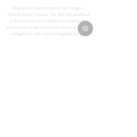
República Democrática del Congo - 
ACNUR Para conocer las últimas políticas 
y directrices de ACNUR en materia de 
protección y derecho internacional de los 
refugiados, así como la legislación y ...
0
0
Write a comment...
About
Welcome to the group! You can
connect with other members, ge
...
Read more