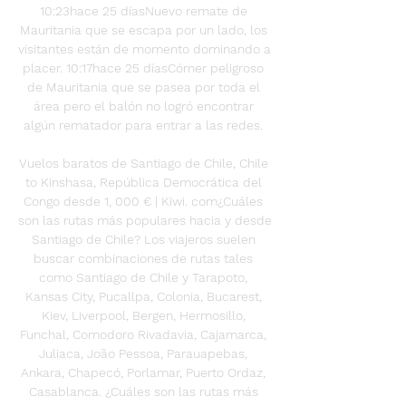
10:23hace 25 díasNuevo remate de 
Mauritania que se escapa por un lado, los 
visitantes están de momento dominando a 
placer. 10:17hace 25 díasCórner peligroso 
de Mauritania que se pasea por toda el 
área pero el balón no logró encontrar 
algún rematador para entrar a las redes. 

Vuelos baratos de Santiago de Chile, Chile 
to Kinshasa, República Democrática del 
Congo desde 1, 000 € | Kiwi. com¿Cuáles 
son las rutas más populares hacia y desde 
Santiago de Chile? Los viajeros suelen 
buscar combinaciones de rutas tales 
como Santiago de Chile y Tarapoto, 
Kansas City, Pucallpa, Colonia, Bucarest, 
Kiev, Liverpool, Bergen, Hermosillo, 
Funchal, Comodoro Rivadavia, Cajamarca, 
Juliaca, João Pessoa, Parauapebas, 
Ankara, Chapecó, Porlamar, Puerto Ordaz, 
Casablanca. ¿Cuáles son las rutas más 