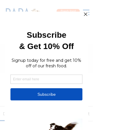
Fresh food
Groups
RaraPetcare Group
Public
·
396 members
Join
Discussion
Media
Members
About