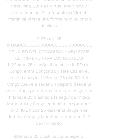
Interlining. ¿Qué es Virtual Interlining y 
cómo funciona? La tecnología Virtual 
Interlining ofrece una forma revolucionaria 
de viajar. 

11:27hace 25 
díasGOOOOOOOOOOOOOOOOOOOOOOOL 
DE LA RD DEL CONGO! BAKAMBU PONE 
EL PRIMERO PARA LOS LOCALES! 
11:22hace 25 díasSustitución en la RD del 
Congo, entra Bongonda y sale Elia en el 
medio campo. 11:16hace 25 díasRD del 
Congo vuelve a sacar un disparo desde la 
media luna pero todo acaba en las gradas. 
11:13hace 25 díasInicia la segunda mitad, 
Mauritania y Congo continúan empatando 
0-0. 10:51hace 25 díasFinal del primer 
tiempo, Congo y Mauritania empatan 0-0 
de momento. 

9:09hace 25 díasFinaliza la espera, 