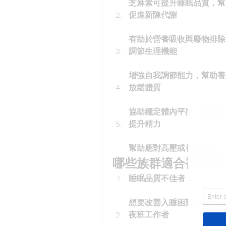
芝麻素可提升睡眠品質，幫
促進新陳代謝
有助於營養吸收與廢物排除
調節生理機能
增強自我調節能力，幫助養
放鬆體質
協助穩定體內平衡，促進身
提升精力
幫助應對高壓或長期工作，
哪些族群適合補充芝
睡眠品質不佳者
想要改善入睡困難或淺眠問
夜班工作者