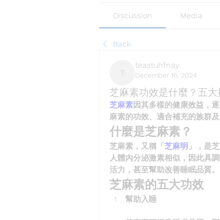
Discussion
Media
Back
teastuhfnay
December 16, 2024
teastuhfnay
芝麻素功效是什麼？五大
芝麻素
因其多樣的健康效益，逐
麻素的功效、適合補充的族群及
什麼是芝麻素？
芝麻素，又稱「
芝麻明
」，是芝
人體內分泌激素相似，因此具調
活力，甚至幫助改善睡眠品質。
芝麻素的五大功效
幫助入睡