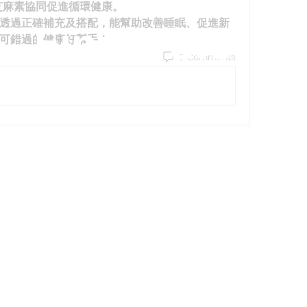
與芝麻素協同促進循環健康。
透過正確補充及搭配，能幫助改善睡眠、促進新
Find a store
可錯過的健康好幫手！
0 Comments