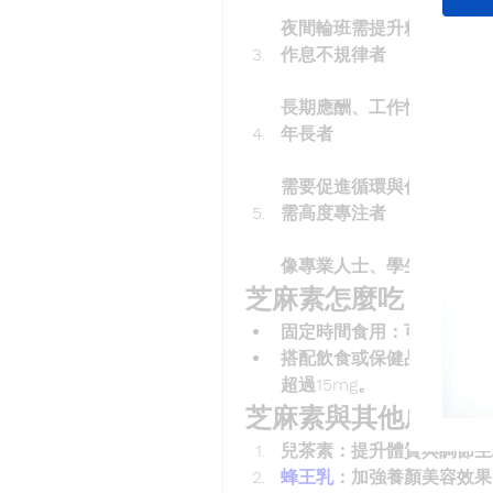
夜間輪班需提升精力與休息
作息不規律者
長期應酬、工作忙碌或作息
年長者
需要促進循環與代謝的族群
需高度專注者
像專業人士、學生等需持續
芝麻素怎麼吃？
固定時間食用
：可於飯前、
搭配飲食或保健品
：透過芝
超過15mg。
芝麻素與其他成分的
兒茶素
：提升體質與調節生
蜂王乳
：加強養顏美容效果