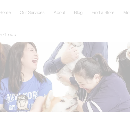
Home
Our Services
About
Blog
Find a Store
Mo
e Group