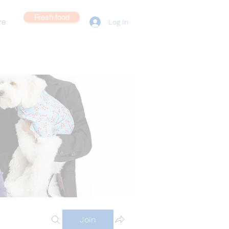
Fresh food
re
Log In
Join