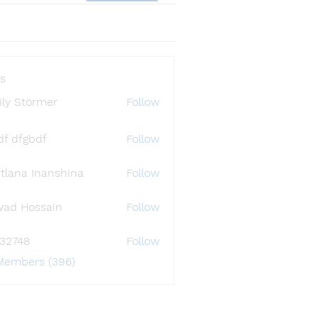
s
ly Störmer
Follow
df dfgbdf
Follow
tlana Inanshina
Follow
wad Hossain
Follow
i32748
Follow
48
 Members (396)