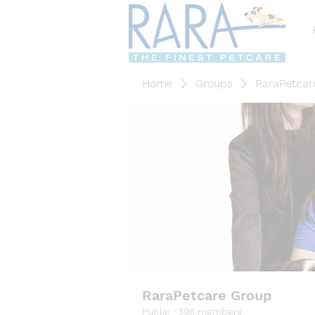
Home
Groups
RaraPetcar
RaraPetcare Group
Public
·
396 members