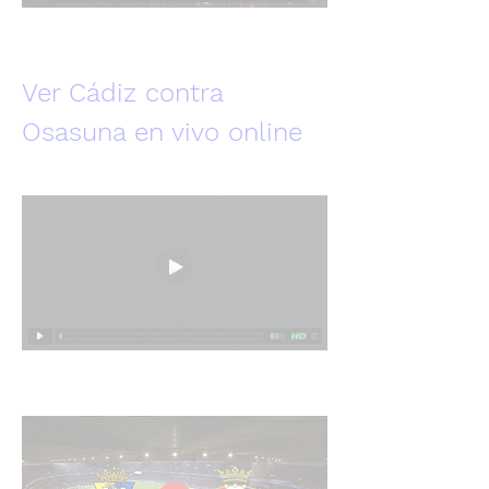
Ver Cádiz contra 
Osasuna en vivo online