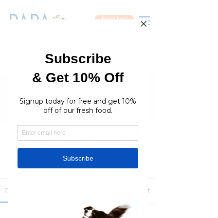
Fresh food
Groups
RaraPetcare Group
Public
·
396 members
Join
Discussion
Media
Members
About