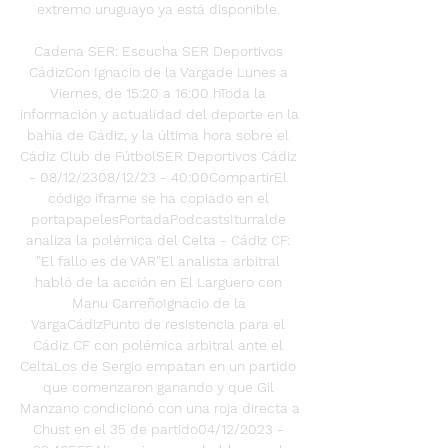
extremo uruguayo ya está disponible. 

Cadena SER: Escucha SER Deportivos 
CádizCon Ignacio de la Vargade Lunes a 
Viernes, de 15:20 a 16:00 hToda la 
información y actualidad del deporte en la 
bahía de Cádiz, y la última hora sobre el 
Cádiz Club de FútbolSER Deportivos Cádiz 
- 08/12/2308/12/23 - 40:00CompartirEl 
código iframe se ha copiado en el 
portapapelesPortadaPodcastsIturralde 
analiza la polémica del Celta - Cádiz CF: 
"El fallo es de VAR"El analista arbitral 
habló de la acción en El Larguero con 
Manu CarreñoIgnacio de la 
VargaCádizPunto de resistencia para el 
Cádiz CF con polémica arbitral ante el 
CeltaLos de Sergio empatan en un partido 
que comenzaron ganando y que Gil 
Manzano condicionó con una roja directa a 
Chust en el 35 de partido04/12/2023 - 