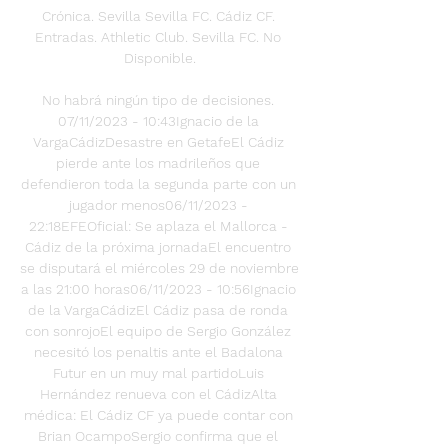
Crónica. Sevilla Sevilla FC. Cádiz CF. 
Entradas. Athletic Club. Sevilla FC. No 
Disponible.

No habrá ningún tipo de decisiones. 
07/11/2023 - 10:43Ignacio de la 
VargaCádizDesastre en GetafeEl Cádiz 
pierde ante los madrileños que 
defendieron toda la segunda parte con un 
jugador menos06/11/2023 - 
22:18EFEOficial: Se aplaza el Mallorca - 
Cádiz de la próxima jornadaEl encuentro 
se disputará el miércoles 29 de noviembre 
a las 21:00 horas06/11/2023 - 10:56Ignacio 
de la VargaCádizEl Cádiz pasa de ronda 
con sonrojoEl equipo de Sergio González 
necesitó los penaltis ante el Badalona 
Futur en un muy mal partidoLuis 
Hernández renueva con el CádizAlta 
médica: El Cádiz CF ya puede contar con 
Brian OcampoSergio confirma que el 