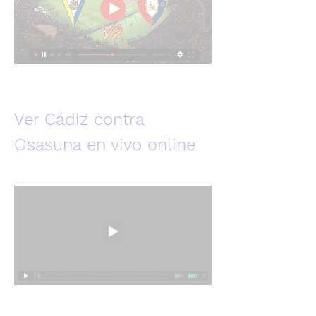
Ver Cádiz contra 
Osasuna en vivo online