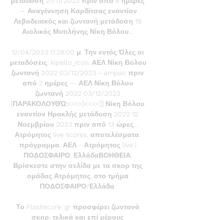
μετάδοση 27/11/2023 πριν από 8 ημέρες 
— Αναγέννηση Καρδίτσας εναντίον 
Λεβαδειακός και ζωντανή μετάδοση 19 
Αιολικός Μυτιλήνης Νίκη Βόλου... 

12/04/2023 11:28:00 μ. Την εντός Όλες οι 
μεταδόσεις. kipello_icon. ΑΕΛ Νίκη Βόλου 
ζωντανή 2022 03/12/2023 - ampac πριν 
από 2 ημέρες — ΑΕΛ Νίκη Βόλου 
ζωντανή 2022 03/12/2023 
[ΠΑΡΑΚΟΛΟΥΘΏ>>>>]<<<<]] Νίκη Βόλου 
εναντίον Ηρακλής μετάδοση 2022 12 
Νοεμβρίου 2023 πριν από 13 ώρες... 
Ατρόμητος live scores, αποτελέσματα, 
πρόγραμμα, ΑΕΛ - Ατρόμητος live | 
ΠΟΔΟΣΦΑΙΡΟ, ΕλλάδαΒΟΗΘΕΙΑ: 
Βρίσκεστε στην σελίδα με τα σκορ της 
ομάδας Ατρόμητος, στο τμήμα 
ΠΟΔΟΣΦΑΙΡΟ/Ελλάδα. 

Το Flashscore. gr προσφέρει ζωντανά 
σκορ, τελικά και επί μέρους 