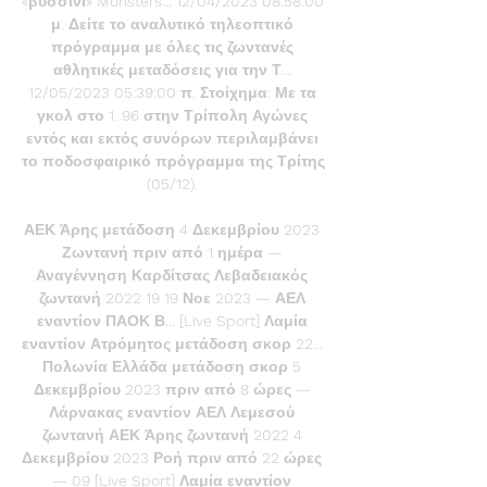
«βυσσινί» Monsters... 12/04/2023 08:58:00 
μ. Δείτε το αναλυτικό τηλεοπτικό 
πρόγραμμα με όλες τις ζωντανές 
αθλητικές μεταδόσεις για την Τ... 
12/05/2023 05:39:00 π. Στοίχημα: Με τα 
γκολ στο 1. 96 στην Τρίπολη Αγώνες 
εντός και εκτός συνόρων περιλαμβάνει 
το ποδοσφαιρικό πρόγραμμα της Τρίτης 
(05/12). 

ΑΕΚ Άρης μετάδοση 4 Δεκεμβρίου 2023 
Ζωντανή πριν από 1 ημέρα — 
Αναγέννηση Καρδίτσας Λεβαδειακός 
ζωντανή 2022 19 19 Νοε 2023 — ΑΕΛ 
εναντίον ΠΑΟΚ Β... [Live Sport] Λαμία 
εναντίον Ατρόμητος μετάδοση σκορ 22... 
Πολωνία Ελλάδα μετάδοση σκορ 5 
Δεκεμβρίου 2023 πριν από 8 ώρες — 
Λάρνακας εναντίον ΑΕΛ Λεμεσού 
ζωντανή ΑΕΚ Άρης ζωντανή 2022 4 
Δεκεμβρίου 2023 Ροή πριν από 22 ώρες 
— 09 [Live Sport] Λαμία εναντίον 