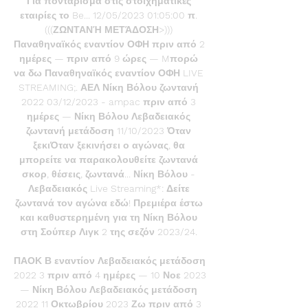
Για ποντάρισμα στις στοιχηματικές 
εταιρίες το Be... 12/05/2023 01:05:00 π. 
(((ΖΩΝΤΑΝΉ ΜΕΤΆΔΟΣΗ>))) 
Παναθηναϊκός εναντίον ΟΦΗ πριν από 2 
ημέρες — πριν από 9 ώρες — Mπορώ 
να δω Παναθηναϊκός εναντίον ΟΦΗ LIVE 
STREAMING;. ΑΕΛ Νίκη Βόλου ζωντανή 
2022 03/12/2023 - ampac πριν από 3 
ημέρες — Νίκη Βόλου Λεβαδειακός 
ζωντανή μετάδοση 11/10/2023 Όταν 
ξεκιΌταν ξεκινήσει ο αγώνας, θα 
μπορείτε να παρακολουθείτε ζωντανά 
σκορ, θέσεις, ζωντανά... Νίκη Βόλου - 
Λεβαδειακός Live Streaming*: Δείτε 
ζωντανά τον αγώνα εδώ! Πρεμιέρα έστω 
και καθυστερημένη για τη Νίκη Βόλου 
στη Σούπερ Λιγκ 2 της σεζόν 2023/24. 

ΠΑΟΚ Β εναντίον Λεβαδειακός μετάδοση 
2022 3 πριν από 4 ημέρες — 10 Νοε 2023 
— Νίκη Βόλου Λεβαδειακός μετάδοση 
2022 11 Οκτωβρίου 2023 Ζω πριν από 3 