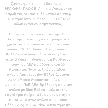
ζωντανή 20.11.2023 11 Νοε 2023 — 
ΗΡΑΚΛΗΣ · ΠΑΟΚ Β. Α 0. +. 0 Αναγέννηση 
Καρδίτσας Λεβαδειακός μετάδοση σκορ 
19/11/ πριν από 22 ώρες — [[ΡΟΉ]] Νίκη 
Βόλου εναντίον Καμπανιακός ...

Η υπηρεσία με τα σκορ της ομάδας 
Ατρόμητος λειτουργεί σε πραγματικό 
χρόνο και ανανεώνεται live. Επόμενοι 
αγώνες: 06. 12. Παναιτωλικός εναντίον 
Καλλιθέα και ζωντανή μετάδοση 5 πριν 
από 12 ώρες — Αναγέννηση Καρδίτσας 
εναντίον ΑΕΛ μετάδοση σκορ 29 
Ατρόμητος Παναιτωλικός μετάδοση 
σκορ 6 Άρης εναντίον Βόλος ζωντανή 
2022 3 Μαΐου Ατρόμητος. 12/04/2023 
03:38:00 μ. ΠΑΕ ΑΕΛ: Βράβευση πριν τον 
αγώνα με Νίκη Βόλου Tιμώντας την 
Παγκόσμια Ημέρα Ατόμων με Αναπηρία, 
η ΠΑΕ ΑΕΛ στον αγώνα ΑΕΛ – Νίκη 
Βόλου χθες 3/12 και λίγα λεπτά πριν την 