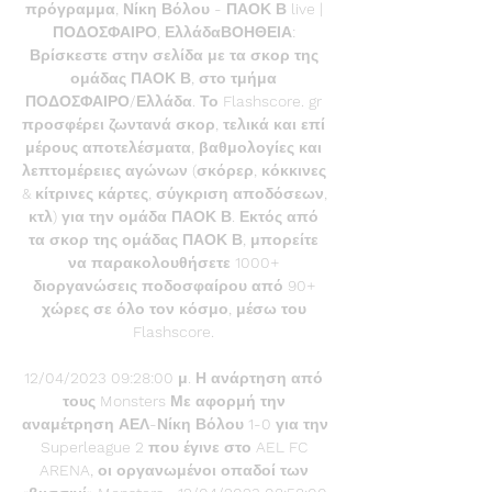
πρόγραμμα, Νίκη Βόλου - ΠΑΟΚ Β live | 
ΠΟΔΟΣΦΑΙΡΟ, ΕλλάδαΒΟΗΘΕΙΑ: 
Βρίσκεστε στην σελίδα με τα σκορ της 
ομάδας ΠΑΟΚ Β, στο τμήμα 
ΠΟΔΟΣΦΑΙΡΟ/Ελλάδα. Το Flashscore. gr 
προσφέρει ζωντανά σκορ, τελικά και επί 
μέρους αποτελέσματα, βαθμολογίες και 
λεπτομέρειες αγώνων (σκόρερ, κόκκινες 
& κίτρινες κάρτες, σύγκριση αποδόσεων, 
κτλ) για την ομάδα ΠΑΟΚ Β. Εκτός από 
τα σκορ της ομάδας ΠΑΟΚ Β, μπορείτε 
να παρακολουθήσετε 1000+ 
διοργανώσεις ποδοσφαίρου από 90+ 
χώρες σε όλο τον κόσμο, μέσω του 
Flashscore. 

12/04/2023 09:28:00 μ. Η ανάρτηση από 
τους Monsters Με αφορμή την 
αναμέτρηση ΑΕΛ-Νίκη Βόλου 1-0 για την 
Superleague 2 που έγινε στο AEL FC 
ARENA, οι οργανωμένοι οπαδοί των 