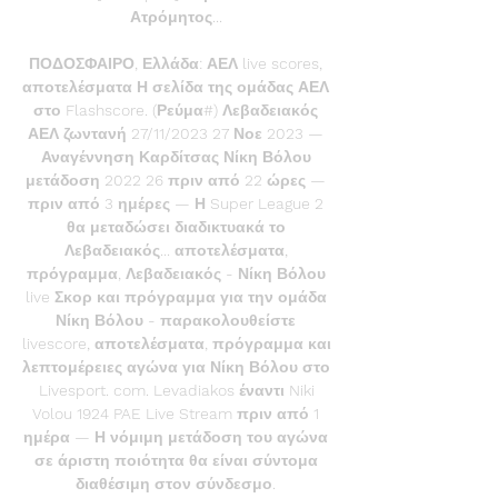
Ατρόμητος... 

ΠΟΔΟΣΦΑΙΡΟ, Ελλάδα: ΑΕΛ live scores, 
αποτελέσματα Η σελίδα της ομάδας ΑΕΛ 
στο Flashscore. (Ρεύμα#) Λεβαδειακός 
ΑΕΛ ζωντανή 27/11/2023 27 Νοε 2023 — 
Αναγέννηση Καρδίτσας Νίκη Βόλου 
μετάδοση 2022 26 πριν από 22 ώρες — 
πριν από 3 ημέρες — Η Super League 2 
θα μεταδώσει διαδικτυακά το 
Λεβαδειακός... αποτελέσματα, 
πρόγραμμα, Λεβαδειακός - Νίκη Βόλου 
live Σκορ και πρόγραμμα για την ομάδα 
Νίκη Βόλου - παρακολουθείστε 
livescore, αποτελέσματα, πρόγραμμα και 
λεπτομέρειες αγώνα για Νίκη Βόλου στο 
Livesport. com. Levadiakos έναντι Niki 
Volou 1924 PAE Live Stream πριν από 1 
ημέρα — Η νόμιμη μετάδοση του αγώνα 
σε άριστη ποιότητα θα είναι σύντομα 
διαθέσιμη στον σύνδεσμο. 
