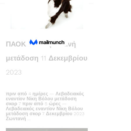
Back
Вика Томина
December 10, 2023
Νίκη Βόλου εναντίον 
ΠΑΟΚ Β και ζωντανή 
μετάδοση 11 Δεκεμβρίου 
2023
πριν από 4 ημέρες — Λεβαδειακός 
εναντίον Νίκη Βόλου μετάδοση 
σκορ 7 πριν από 5 ώρες — 
Λεβαδειακός εναντίον Νίκη Βόλου 
μετάδοση σκορ 7 Δεκεμβρίου 2023 
Ζωντανή ...