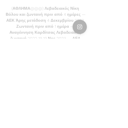
(ΑΘΛΗΜΑ@@@) Λεβαδειακός Νίκη 
Βόλου και ζωντανή πριν από 4 ημέρες — 
ΑΕΚ Άρης μετάδοση 4 Δεκεμβρίου 2023 
Ζωντανή πριν από 1 ημέρα — 
Αναγέννηση Καρδίτσας Λεβαδειακός 
ζωντανή 2022 19 19 Νοε 2023 — ΑΕΛ 
εναντίον ΠΑΟΚ ...

ΑΕΛ εναντίον Νίκη Βόλου και ζωντανή 
μετάδοση 03/12/2023 πριν από 8 ημέρες 
— «Αβάσιμες οι ανησυχίες μας»Τα Χανιά 
συνεχάρησαν τη διαιτησία και 
ευχαρίστησαν την ΠΑΕ Καλαμάτα και 
την Αστυνομική Διεύθυνση. [[[Ζωντανή 
μετάδοση ...

[[[Ροή>>]]<<<<] ΑΕΛ εναντίον ΠΑΟΚ Β 
ζωντανή μετάδοση 11 10 Νοε 2023 — 00. 
Πα... 11/10/2023 06:37:00 μ. Νίκη Βόλου 
εναντίον Καμπανιακός και ζωντανή 