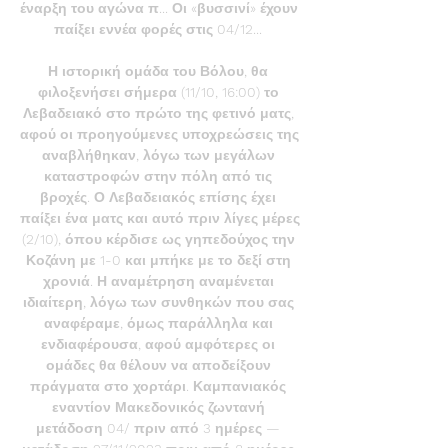
έναρξη του αγώνα π... Οι «βυσσινί» έχουν 
παίξει εννέα φορές στις 04/12... 

Η ιστορική ομάδα του Βόλου, θα 
φιλοξενήσει σήμερα (11/10, 16:00) το 
Λεβαδειακό στο πρώτο της φετινό ματς, 
αφού οι προηγούμενες υποχρεώσεις της 
αναβλήθηκαν, λόγω των μεγάλων 
καταστροφών στην πόλη από τις 
βροχές. Ο Λεβαδειακός επίσης έχει 
παίξει ένα ματς και αυτό πριν λίγες μέρες 
(2/10), όπου κέρδισε ως γηπεδούχος την 
Κοζάνη με 1-0 και μπήκε με το δεξί στη 
χρονιά. Η αναμέτρηση αναμένεται 
ιδιαίτερη, λόγω των συνθηκών που σας 
αναφέραμε, όμως παράλληλα και 
ενδιαφέρουσα, αφού αμφότερες οι 
ομάδες θα θέλουν να αποδείξουν 
πράγματα στο χορτάρι. Καμπανιακός 
εναντίον Μακεδονικός ζωντανή 
μετάδοση 04/ πριν από 3 ημέρες — 