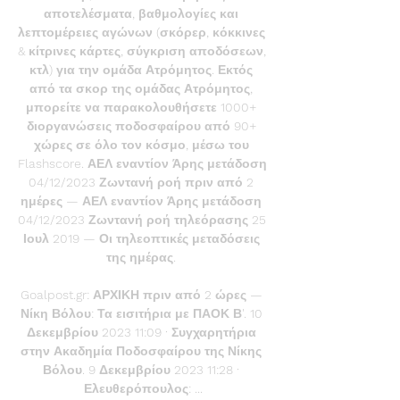
αποτελέσματα, βαθμολογίες και 
λεπτομέρειες αγώνων (σκόρερ, κόκκινες 
& κίτρινες κάρτες, σύγκριση αποδόσεων, 
κτλ) για την ομάδα Ατρόμητος. Εκτός 
από τα σκορ της ομάδας Ατρόμητος, 
μπορείτε να παρακολουθήσετε 1000+ 
διοργανώσεις ποδοσφαίρου από 90+ 
χώρες σε όλο τον κόσμο, μέσω του 
Flashscore. ΑΕΛ εναντίον Άρης μετάδοση 
04/12/2023 Ζωντανή ροή πριν από 2 
ημέρες — ΑΕΛ εναντίον Άρης μετάδοση 
04/12/2023 Ζωντανή ροή τηλεόρασης 25 
Ιουλ 2019 — Οι τηλεοπτικές μεταδόσεις 
της ημέρας. 

Goalpost.gr: ΑΡΧΙΚΗ πριν από 2 ώρες — 
Νίκη Βόλου: Τα εισιτήρια με ΠΑΟΚ Β'. 10 
Δεκεμβρίου 2023 11:09 · Συγχαρητήρια 
στην Ακαδημία Ποδοσφαίρου της Νίκης 
Βόλου. 9 Δεκεμβρίου 2023 11:28 · 
Ελευθερόπουλος: ...
