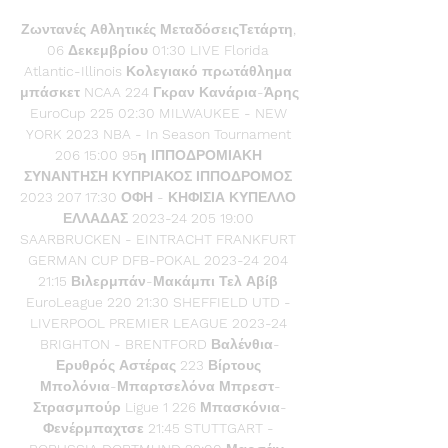
Ζωντανές Αθλητικές ΜεταδόσειςΤετάρτη, 
06 Δεκεμβρίου 01:30 LIVE Florida 
Atlantic-Illinois Κολεγιακό πρωτάθλημα 
μπάσκετ NCAA 224 Γκραν Κανάρια-Άρης 
EuroCup 225 02:30 MILWAUKEE - NEW 
YORK 2023 NBA - In Season Tournament 
206 15:00 95η ΙΠΠΟΔΡΟΜΙΑΚΗ 
ΣΥΝΑΝΤΗΣΗ ΚΥΠΡΙΑΚΟΣ ΙΠΠΟΔΡΟΜΟΣ 
2023 207 17:30 ΟΦΗ - ΚΗΦΙΣΙΑ ΚΥΠΕΛΛΟ 
ΕΛΛΑΔΑΣ 2023-24 205 19:00 
SAARBRUCKEN - EINTRACHT FRANKFURT 
GERMAN CUP DFB-POKAL 2023-24 204 
21:15 Βιλερμπάν-Μακάμπι Τελ Αβίβ 
EuroLeague 220 21:30 SHEFFIELD UTD - 
LIVERPOOL PREMIER LEAGUE 2023-24 
BRIGHTON - BRENTFORD Βαλένθια-
Ερυθρός Αστέρας 223 Βίρτους 
Μπολόνια-Μπαρτσελόνα Μπρεστ-
Στρασμπούρ Ligue 1 226 Μπασκόνια-
Φενέρμπαχτσε 21:45 STUTTGART - 