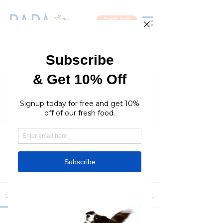
Fresh food
Groups
RaraPetcare Group
Public
·
396 members
Join
Discussion
Media
Members
About