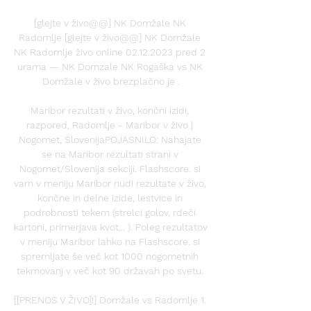
[glejte v živo@@] NK Domžale NK 
Radomlje [glejte v živo@@] NK Domžale 
NK Radomlje živo online 02.12.2023 pred 2 
urama — NK Domzale NK Rogaška vs NK 
Domžale v živo brezplačno je .

Maribor rezultati v živo, končni izidi, 
razpored, Radomlje - Maribor v živo | 
Nogomet, SlovenijaPOJASNILO: Nahajate 
se na Maribor rezultati strani v 
Nogomet/Slovenija sekciji. Flashscore. si 
vam v meniju Maribor nudi rezultate v živo, 
končne in delne izide, lestvice in 
podrobnosti tekem (strelci golov, rdeči 
kartoni, primerjava kvot... ). Poleg rezultatov 
v meniju Maribor lahko na Flashscore. si 
spremljate še več kot 1000 nogometnih 
tekmovanj v več kot 90 državah po svetu. 

[[PRENOS V ŽIVO]!] Domžale vs Radomlje 1. 