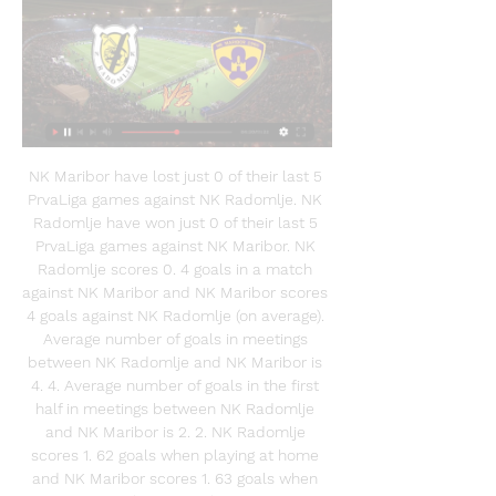
NK Maribor have lost just 0 of their last 5 
PrvaLiga games against NK Radomlje. NK 
Radomlje have won just 0 of their last 5 
PrvaLiga games against NK Maribor. NK 
Radomlje scores 0. 4 goals in a match 
against NK Maribor and NK Maribor scores 
4 goals against NK Radomlje (on average). 
Average number of goals in meetings 
between NK Radomlje and NK Maribor is 
4. 4. Average number of goals in the first 
half in meetings between NK Radomlje 
and NK Maribor is 2. 2. NK Radomlje 
scores 1. 62 goals when playing at home 
and NK Maribor scores 1. 63 goals when 