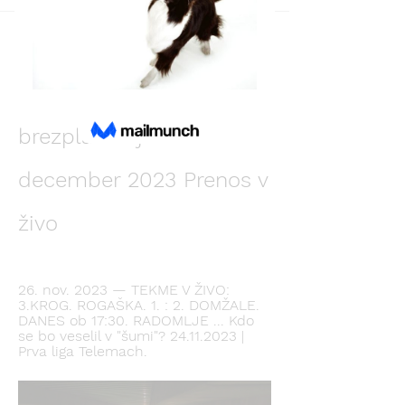
Back
Анфиса Крылова
December 10, 2023
Radomlje Maribor v živo 
brezplačno je 11 
december 2023 Prenos v 
živo
26. nov. 2023 — TEKME V ŽIVO: 
3.KROG. ROGAŠKA. 1. : 2. DOMŽALE. 
DANES ob 17:30. RADOMLJE ... Kdo 
se bo veselil v "šumi"? 24.11.2023 | 
Prva liga Telemach.