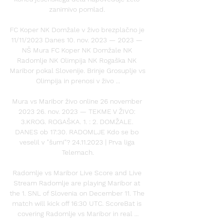
zanimivo pomlad. 

FC Koper NK Domžale v živo brezplačno je 
11/11/2023 Danes 10. nov. 2023 — 2023 — 
NŠ Mura FC Koper NK Domžale NK 
Radomlje NK Olimpija NK Rogaška NK 
Maribor pokal Slovenije. Brinje Grosuplje vs 
Olimpija in prenosi v živo ...

Mura vs Maribor živo online 26 november 
2023 26. nov. 2023 — TEKME V ŽIVO: 
3.KROG. ROGAŠKA. 1. : 2. DOMŽALE. 
DANES ob 17:30. RADOMLJE Kdo se bo 
veselil v "šumi"? 24.11.2023 | Prva liga 
Telemach.

Radomlje vs Maribor Live Score and Live 
Stream Radomlje are playing Maribor at 
the 1. SNL of Slovenia on December 11. The 
match will kick off 16:30 UTC. ScoreBat is 
covering Radomlje vs Maribor in real ...
