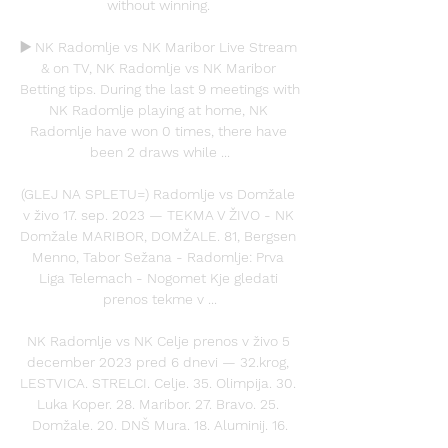
without winning. 

▶️ NK Radomlje vs NK Maribor Live Stream 
& on TV, NK Radomlje vs NK Maribor 
Betting tips. During the last 9 meetings with 
NK Radomlje playing at home, NK 
Radomlje have won 0 times, there have 
been 2 draws while ...

(GLEJ NA SPLETU=) Radomlje vs Domžale 
v živo 17. sep. 2023 — TEKMA V ŽIVO - NK 
Domžale MARIBOR, DOMŽALE. 81, Bergsen 
Menno, Tabor Sežana - Radomlje: Prva 
Liga Telemach - Nogomet Kje gledati 
prenos tekme v ...

NK Radomlje vs NK Celje prenos v živo 5 
december 2023 pred 6 dnevi — 32.krog, 
LESTVICA. STRELCI. Celje. 35. Olimpija. 30. 
Luka Koper. 28. Maribor. 27. Bravo. 25. 
Domžale. 20. DNŠ Mura. 18. Aluminij. 16.
