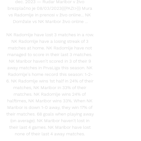
dec. 2023 — Rudar Maribor v živo 
brezplačno je 08/03/2023(((PAZI>))) Mura 
vs Radomlje in prenosi v živo online... NK 
Domžale vs NK Maribor živo online ...

NK Radomlje have lost 3 matches in a row. 
NK Radomlje have a losing streak of 3 
matches at home. NK Radomlje have not 
managed to score in their last 3 matches. 
NK Maribor haven't scored in 3 of their 9 
away matches in PrvaLiga this season. NK 
Radomlje's home record this season: 1-2-
6. NK Radomlje wins 1st half in 24% of their 
matches, NK Maribor in 33% of their 
matches. NK Radomlje wins 24% of 
halftimes, NK Maribor wins 33%. When NK 
Maribor is down 1-0 away, they win 17% of 
their matches. 68 goals when playing away 
(on average). NK Maribor haven't lost in 
their last 4 games. NK Maribor have lost 
none of their last 4 away matches. 
