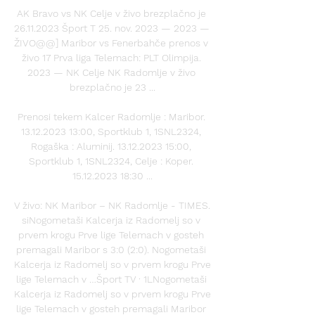
AK Bravo vs NK Celje v živo brezplačno je 
26.11.2023 Šport T 25. nov. 2023 — 2023 — 
ŽIVO@@] Maribor vs Fenerbahče prenos v 
živo 17 Prva liga Telemach: PLT Olimpija. 
2023 — NK Celje NK Radomlje v živo 
brezplačno je 23 ...

Prenosi tekem Kalcer Radomlje : Maribor. 
13.12.2023 13:00, Sportklub 1, 1SNL2324, 
Rogaška : Aluminij. 13.12.2023 15:00, 
Sportklub 1, 1SNL2324, Celje : Koper. 
15.12.2023 18:30 ...

V živo: NK Maribor – NK Radomlje - TIMES. 
siNogometaši Kalcerja iz Radomelj so v 
prvem krogu Prve lige Telemach v gosteh 
premagali Maribor s 3:0 (2:0). Nogometaši 
Kalcerja iz Radomelj so v prvem krogu Prve 
lige Telemach v …Šport TV · 1LNogometaši 
Kalcerja iz Radomelj so v prvem krogu Prve 
lige Telemach v gosteh premagali Maribor 