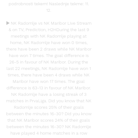
podrobnosti tekem! Naslednje tekme: 11. 
12. 

▶️ NK Radomlje vs NK Maribor Live Stream 
& on TV, Prediction, H2HDuring the last 9 
meetings with NK Radomlje playing at 
home, NK Radomlje have won 0 times, 
there have been 2 draws while NK Maribor 
have won 7 times. The goal difference is 
26-5 in favour of NK Maribor. During the 
last 22 meetings, NK Radomlje have won 1 
times, there have been 4 draws while NK 
Maribor have won 17 times. The goal 
difference is 63-13 in favour of NK Maribor. 
NK Radomlje have a losing streak of 3 
matches in PrvaLiga. Did you know that NK 
Radomlje scores 25% of their goals 
between the minutes 16-30? Did you know 
that NK Maribor scores 24% of their goals 
between the minutes 16-30? NK Radomlje 
have played 4 home matches in a row 