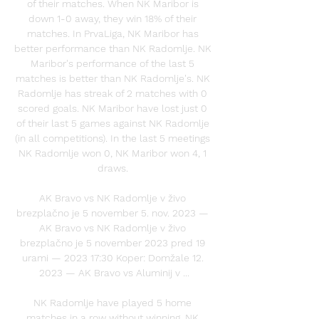
of their matches. When NK Maribor is 
down 1-0 away, they win 18% of their 
matches. In PrvaLiga, NK Maribor has 
better performance than NK Radomlje. NK 
Maribor's performance of the last 5 
matches is better than NK Radomlje's. NK 
Radomlje has streak of 2 matches with 0 
scored goals. NK Maribor have lost just 0 
of their last 5 games against NK Radomlje 
(in all competitions). In the last 5 meetings 
NK Radomlje won 0, NK Maribor won 4, 1 
draws. 

AK Bravo vs NK Radomlje v živo 
brezplačno je 5 november 5. nov. 2023 — 
AK Bravo vs NK Radomlje v živo 
brezplačno je 5 november 2023 pred 19 
urami — 2023 17:30 Koper: Domžale 12. 
2023 — AK Bravo vs Aluminij v ...

NK Radomlje have played 5 home 
matches in a row without winning. NK 