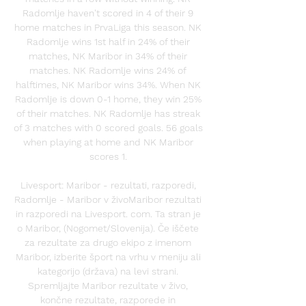
Radomlje haven't scored in 4 of their 9 
home matches in PrvaLiga this season. NK 
Radomlje wins 1st half in 24% of their 
matches, NK Maribor in 34% of their 
matches. NK Radomlje wins 24% of 
halftimes, NK Maribor wins 34%. When NK 
Radomlje is down 0-1 home, they win 25% 
of their matches. NK Radomlje has streak 
of 3 matches with 0 scored goals. 56 goals 
when playing at home and NK Maribor 
scores 1. 

Livesport: Maribor - rezultati, razporedi, 
Radomlje - Maribor v živoMaribor rezultati 
in razporedi na Livesport. com. Ta stran je 
o Maribor, (Nogomet/Slovenija). Če iščete 
za rezultate za drugo ekipo z imenom 
Maribor, izberite šport na vrhu v meniju ali 
kategorijo (država) na levi strani. 
Spremljajte Maribor rezultate v živo, 
končne rezultate, razporede in 