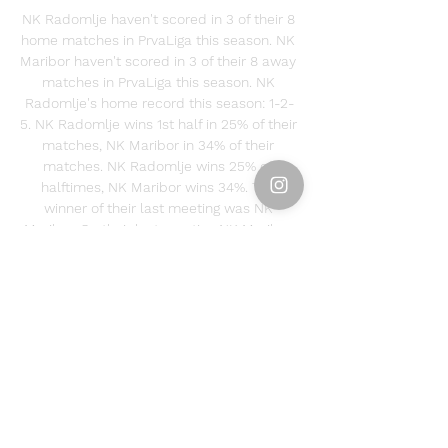
NK Radomlje haven't scored in 3 of their 8 
home matches in PrvaLiga this season. NK 
Maribor haven't scored in 3 of their 8 away 
matches in PrvaLiga this season. NK 
Radomlje's home record this season: 1-2-
5. NK Radomlje wins 1st half in 25% of their 
matches, NK Maribor in 34% of their 
matches. NK Radomlje wins 25% of 
halftimes, NK Maribor wins 34%. The 
winner of their last meeting was NK 
Maribor. On their last meeting NK Maribor 
won by 2 goals. When NK Radomlje leads 
1-0 at home, they win in 57% of their 
matches. 

NK Maribor RADOMLJE. MARIBOR. 11. 12. 
2023 17:30:00. 17.30. ŠPORTNI PARK, 
DOMŽALE. LUKA KOPER3. MARIBOR3. 
POROČILO S TEKME · VIDEO · OCENI 
IGRALCE · POKAZATI ODLOČNOST IN ...