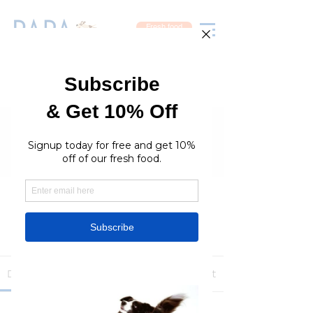
Fresh food
Groups
RaraPetcare Group
Public
·
396 members
Join
Discussion
Media
Members
About