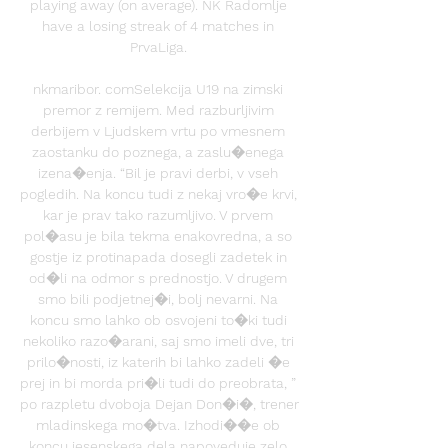
playing away (on average). NK Radomlje 
have a losing streak of 4 matches in 
PrvaLiga. 

nkmaribor. comSelekcija U19 na zimski 
premor z remijem. Med razburljivim 
derbijem v Ljudskem vrtu po vmesnem 
zaostanku do poznega, a zaslu�enega 
izena�enja. “Bil je pravi derbi, v vseh 
pogledih. Na koncu tudi z nekaj vro�e krvi, 
kar je prav tako razumljivo. V prvem 
pol�asu je bila tekma enakovredna, a so 
gostje iz protinapada dosegli zadetek in 
od�li na odmor s prednostjo. V drugem 
smo bili podjetnej�i, bolj nevarni. Na 
koncu smo lahko ob osvojeni to�ki tudi 
nekoliko razo�arani, saj smo imeli dve, tri 
prilo�nosti, iz katerih bi lahko zadeli �e 
prej in bi morda pri�li tudi do preobrata, ” 
po razpletu dvoboja Dejan Don�i�, trener 
mladinskega mo�tva. Izhodi��e ob 
koncu jesenskega dela napoveduje zelo 