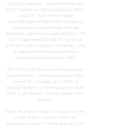
s 3:0 (2:0). Maribor - Kalcer Radomlje 0:3 
(0:2) * Stadion Ljudski vrt, gledalcev 2500, 
…Ekipa24 · 1Lnk-mariborkalcer-
radomljenogometNogometaši Kalcerja iz 
Radomelj so v prvem krogu Prve lige 
Telemach v gosteh premagali Maribor s 3:0 
(2:0). Nogometaši Domžal in Celja so se 
pred tem razšli brez golov. Slovenski …24ur 
· 1LnogometmariborradomljeBranilci 
naslova začeli prvenstvo z ničlo. 

(((TV V ŽIVO<))) AK Bravo vs NK Radomlje 
živo online 05/ ... živo brezplačno je 5AŠK 
‎prenos NK... prvaliga. si/ (V ŽIVO<<) 
Olimpija Maribor v živo brezplačno je 16 16. 
2023 — NK Maribor - Prenos tekme v živo 
tudi na...

When NK Maribor leads 0-1 away, they win 
in 75% of their matches. When NK 
Radomlje is down 0-1 home, they win 27% 