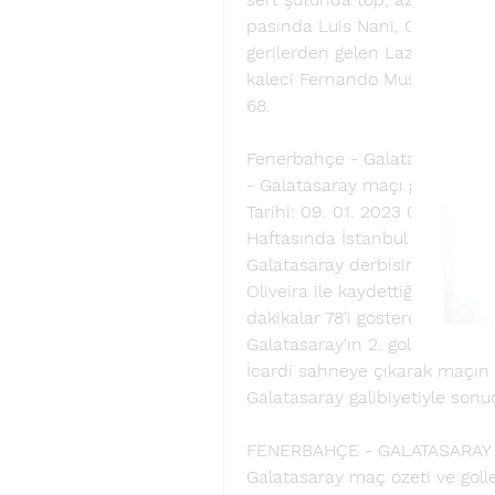
pasında Luis Nani, Galatasara
gerilerden gelen Lazar Markov
kaleci Fernando Muslera çok şı
68. 
Fenerbahçe - Galatasaray MAÇ 
- Galatasaray maçı geniş özeti
Tarihi: 09. 01. 2023 07:19 Günc
Haftasında İstanbul Kadıköy 
Galatasaray derbisinde, sarı-kı
Oliveira ile kaydettiği golle ü
dakikalar 78'i gösterdiğinde K
Galatasaray'ın 2. golüne imza 
İcardi sahneye çıkarak maçın 
Galatasaray galibiyetiyle sonu
FENERBAHÇE - GALATASARAY 
Galatasaray maç özeti ve goller