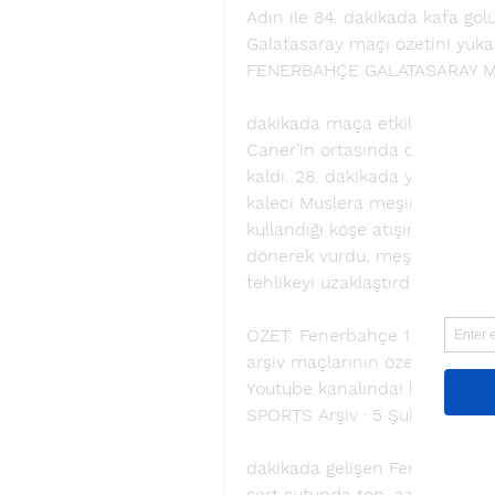
Adın ile 84. dakikada kafa golü
Galatasaray maçı özetini yukarıd
FENERBAHÇE GALATASARAY MAÇ
dakikada maça etkili başlayan
Caner’in ortasında ön direkte 
kaldı. 28. dakikada yaklaşık 3
kaleci Muslera meşin yuvarlağı
kullandığı köşe atışında Ba’nı
dönerek vurdu, meşin yuvarla
tehlikeyi uzaklaştırdı. 36. 
ÖZET: Fenerbahçe 1-3 Galatasar
arşiv maçlarının özet görüntül
Youtube kanalında! beIN SPORTS
SPORTS Arşiv · 5 Şub 2023
dakikada gelişen Fenerbahçe a
sert şutunda top, az farkla ya