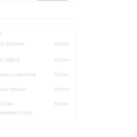
s
ly Störmer
Follow
df dfgbdf
Follow
tlana Inanshina
Follow
wad Hossain
Follow
i32748
Follow
48
 Members (396)