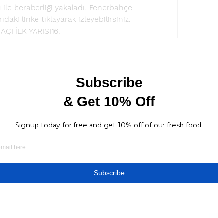
 ile beraberliği yakaladı. Fenerbahçe 
aki linke tıklayarak izleyebilirsiniz. 
I İLK YARISI16. 
 Fenerbahçe’nin atağında sol kanattan 
topla buluşan Nani’nin vuruşu yan ağlarda 
0 metreden Nani’nin kullandığı serbest vuruşta 
 kornere çeldi. 29. dakikada Caner’in 
n kafa vuruşunda altı pasta Mehmet Topal, 
k Muslera’dan döndü. Galatasaray savunması 
ay | 23. Hafta - 2019/20 5:14Süper Lig'in 
eri, en unutulmaz anları beIN SPORTS Arşiv 
'un özet görüntülerini, ...YouTube · beIN 
tağında Diego Ribas'ın yaklaşık 30 metreden 
ndan auta çıktı. 66. dakikada Diego Ribas'ın 