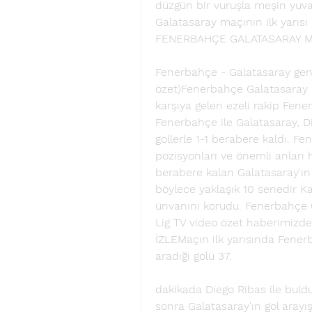
düzgün bir vuruşla meşin yuvar
Galatasaray maçının ilk yarısı ev
FENERBAHÇE GALATASARAY MAÇ
Fenerbahçe - Galatasaray geni
özet)Fenerbahçe Galatasaray ma
karşıya gelen ezeli rakip Fene
Fenerbahçe ile Galatasaray, Die
gollerle 1-1 berabere kaldı. F
pozisyonları ve önemli anları 
berabere kalan Galatasaray'ın g
böylece yaklaşık 10 senedir K
ünvanını korudu. Fenerbahçe G
Lig TV video özet haberimiz
İZLEMaçın ilk yarısında Fenerb
aradığı golü 37. 
dakikada Diego Ribas ile buldu
sonra Galatasaray'ın gol arayış