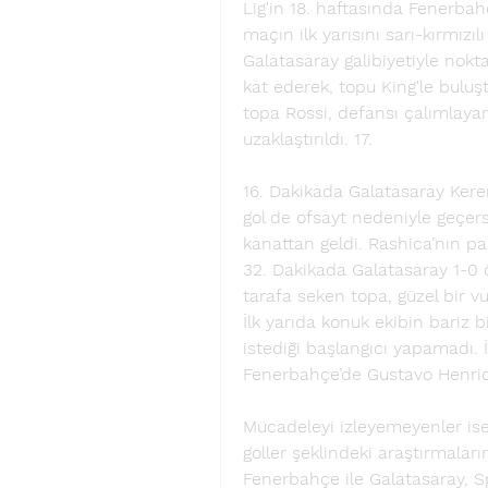
Lig'in 18. haftasında Fenerbah
maçın ilk yarısını sarı-kırmız
Galatasaray galibiyetiyle nokta
kat ederek, topu King'le buluş
topa Rossi, defansı çalımlaya
uzaklaştırıldı. 17. 
16. Dakikada Galatasaray Kerem
gol de ofsayt nedeniyle geçersi
kanattan geldi. Rashica’nın pa
32. Dakikada Galatasaray 1-0 
tarafa seken topa, güzel bir vu
İlk yarıda konuk ekibin bariz bi
istediği başlangıcı yapamadı. İl
Fenerbahçe’de Gustavo Henriq
Mücadeleyi izleyemeyenler ise
goller şeklindeki araştırmalar
Fenerbahçe ile Galatasaray, Sp