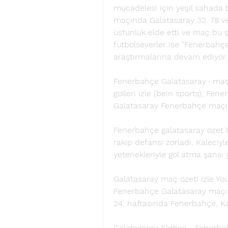
mücadelesi için yeşil sahada b
maçında Galatasaray 32. 78 ve 
üstünlük elde etti ve maç bu 
futbolseverler ise "Fenerbahçe
araştırmalarına devam ediyor.
Fenerbahçe Galatasaray · maç 
golleri izle (bein sports), Fe
Galatasaray Fenerbahçe maçı ö
Fenerbahçe galatasaray özet G
rakip defansı zorladı. Kaleciyl
yetenekleriyle gol atma şansı 
Galatasaray maç özeti izle You
Fenerbahçe Galatasaray maçı öze
24. haftasında Fenerbahçe, Kad
Galatasaray Ekmas - Fenerbah