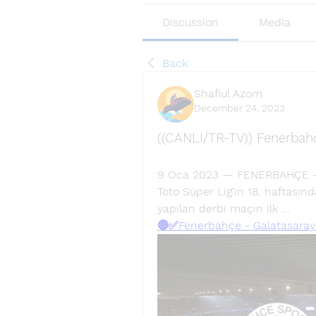
Discussion
Media
Back
Shafiul Azom
December 24, 2023
((CANLI/TR-TV)) Fenerbahç
9 Oca 2023 — FENERBAHÇE - 
Toto Süper Lig'in 18. haftasın
yapılan derbi maçın ilk ...
🔴✅Fenerbahçe - Galatasaray 