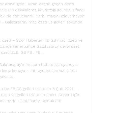
ir araya geldi. Kıran kırana geçen derbi 
90+10 dakikalarda kaydettiği gollerle 3 farklı 
şekilde sonuçlandı. Derbi maçını izleyemeyen 
 - Galatasaray maç özeti ve goller" şeklinde 
 
özeti – Spor Haberleri FB GS maçı özeti ve 
nerbahçe Fenerbahçe Galatasaray derbi özet 
zet İZLE, GS FB . FB ...
alatasaray'ın hücum hattı etkili oyunuyla 
e karşı karşıya kalan oyuncularımız, üstün 
yakaladı.
tube FB GS golleri izle bein 6 Şub 2021 — 
ti ve golleri izle bein sport. Süper Lig'in 
ıköy'de Galatasaray'ı konuk etti.
çe Beko Maç Özeti (Video) 8 gün önce — 