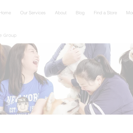
Home
Our Services
About
Blog
Find a Store
Mo
e Group