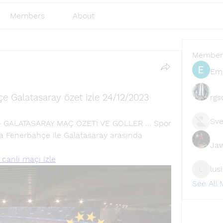
Members
About
Member
Emi
e Galatasaray özet izle 24/12/2023
rgs
Sve
GALATASARAY MAÇ ÖZETİ VE GOLLER ... Spor 
da Fenerbahçe ile Galatasaray arasında 
Ja
canlı maçı izle
lus
lusi327
See All