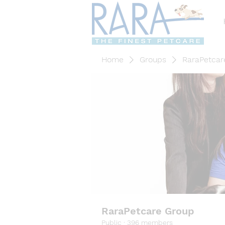
Home
Groups
RaraPetcar
RaraPetcare Group
Public
·
396 members