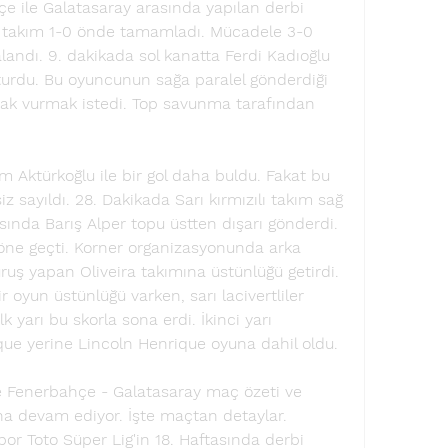
çe ile Galatasaray arasında yapılan derbi 
ılı takım 1-0 önde tamamladı. Mücadele 3-0 
landı. 9. dakikada sol kanatta Ferdi Kadıoğlu 
turdu. Bu oyuncunun sağa paralel gönderdiği 
rak vurmak istedi. Top savunma tarafından 
 Aktürkoğlu ile bir gol daha buldu. Fakat bu 
z sayıldı. 28. Dakikada Sarı kırmızılı takım sağ 
sında Barış Alper topu üstten dışarı gönderdi. 
öne geçti. Korner organizasyonunda arka 
ruş yapan Oliveira takımına üstünlüğü getirdi. 
r oyun üstünlüğü varken, sarı lacivertliler 
k yarı bu skorla sona erdi. İkinci yarı 
ue yerine Lincoln Henrique oyuna dahil oldu. 
 Fenerbahçe - Galatasaray maç özeti ve 
ına devam ediyor. İşte maçtan detaylar. 
or Toto Süper Lig'in 18. Haftasında derbi 