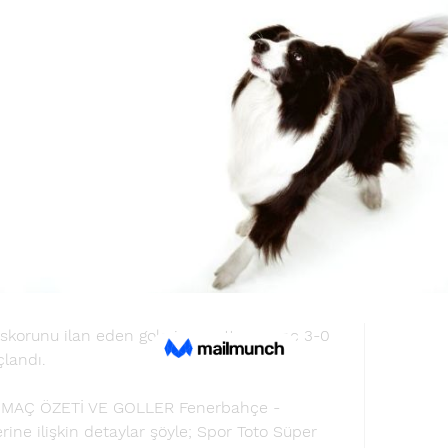
y ceza alanı meşin yuvarlağın üstünden atladı 
ic, topla buluşur buluşmaz şutunu çekti ancak 
k bir şekilde meşin yuvarlağı kornere çeldi. 
ÖZETİ (0-3) | Süper Lig 18. Hafta Fenerbahçe 
, goller ve maçtan önemli dakikalarGiriş 
elleme Tarihi: 09. 2023 07:19 Süper Lig'in 18. 
Ülker Stadyumu'nda oynanan Fenerbahçe - 
rmızılı ekip ilk yarının 32. dakikasında Sergio 
stünlüğü sağladı. Mücadelenin ikinci yarısında 
erem Aktürkoğlu sahneye çıkarak 
attı. Karşılaşmanın son anlarında ise Mauro 
skorunu ilan eden gole imza attı ve maç 3-0 
çlandı. 
MAÇ ÖZETİ VE GOLLER Fenerbahçe - 
ine ilişkin detaylar şöyle; Spor Toto Süper 