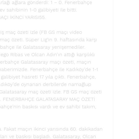
lağı ağlara gönderdi: 1 – 0. Fenerbahçe 
 sahibinin 1-0 galibiyeti ile bitti. 
I İKİNCİ YARISI55. 
ş maç özeti izle (FB GS maçı video 
ç özeti. Süper Lig'in 9. haftasında karşı 
rbahçe ile Galatasaray yenişemediler. 
go Ribas ve Olcan Adın'ın attığı karşılıklı 
enerbahçe Galatasaray maçı özeti, maçın 
haberimizde. Fenerbahçe ile Kadıköy'de 1-1 
alibiyet hasreti 17 yıla çıktı. Fenerbahçe, 
adıköy'de oynanan derbilerde namağlup 
alatasaray maç özeti izle. FB GS maç özeti 
de. FENERBAHÇE GALATASARAY MAÇ ÖZETİ 
ahçe'nin baskısı vardı ve ev sahibi takım, 
. Fakat maçın ikinci yarısında 60. dakikadan 
ları ve baskısı başladı. Galatasaray, Olcan 