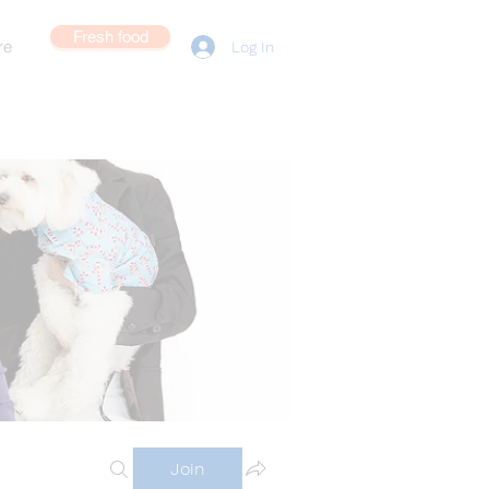
Fresh food
re
Log In
Join