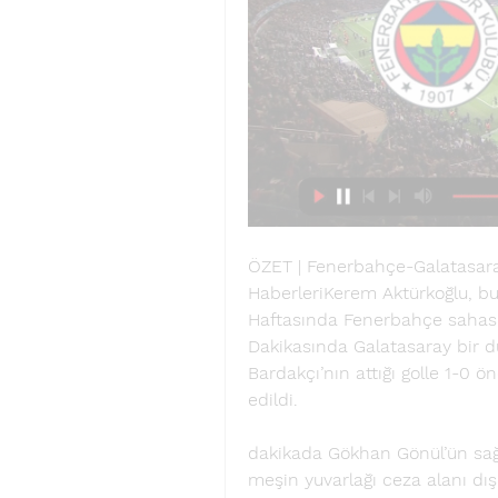
ÖZET | Fenerbahçe-Galatasaray: 
HaberleriKerem Aktürkoğlu, bu s
Haftasında Fenerbahçe sahasın
Dakikasında Galatasaray bir 
Bardakçı’nın attığı golle 1-0 ön
edildi. 
dakikada Gökhan Gönül’ün sağ 
meşin yuvarlağı ceza alanı dış