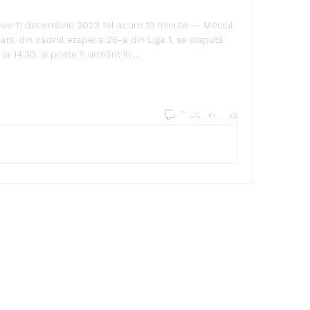
 live 11 decembrie 2023 tel acum 19 minute — Meciul 
ni, din cadrul etapei a 26-a din Liga 1, se dispută 
a 14:30, și poate fi urmărit în ...
Find a store
0 Comments