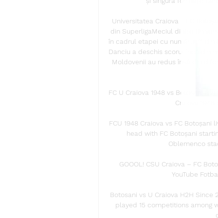
și singura formație care
Universitatea Craiova - FC Botoșani
din SuperligaMeciul dintre Univers
în cadrul etapei cu numărul 11 din Su
Danciu a deschis scorul încă din min
Moldovenii au redus însă din difer
FC U Craiova 1948 vs Botosani H2H 
Craiova 1948 
FCU 1948 Craiova vs FC Botoșani li
head with FC Botoșani startin
Oblemenco stadi
GOOOL! CSU Craiova – FC Botoș
YouTube Fotbal
Botosani vs U Craiova H2H Since 2
played 15 competitions among wh