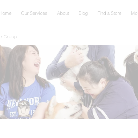
Home
Our Services
About
Blog
Find a Store
Mo
e Group