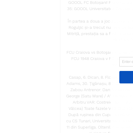
GOOOL FC Botoșani! Florescu pune l
35: GOOOL Universitatea Craiova! Ale
În partea a doua a jocului, oltenii
Roguljic și-a trecut numele pe ta
Mitriță, prestația sa a fost încunun
când a și î
FCU Craiova vs Botoşani în direc
FCU 1948 Craiova v FC Botoșani 11.
rezultate și
Casap, 6. Dican, 8. Florescu – 10. 
Adams, 30. Țigănașu, 80. Cărăușu, 6
Zabou Antrenor: Dan Alexa Stadio
George (Satu Mare) / A1: Danşa Cipr
Arbitru VAR: Costreie Sorin (Volu
Vâlcea) Toate fazele VIDEO din Uni
După rușinea din Cupa României, u
cu CS Tunari, Universitatea Craiov
11 din Superliga. Oltenilor le va ieș