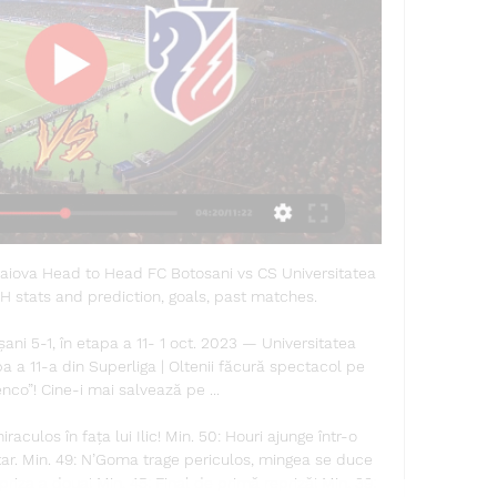
raiova Head to Head FC Botosani vs CS Universitatea 
 stats and prediction, goals, past matches.

ani 5-1, în etapa a 11- 1 oct. 2023 — Universitatea 
a a 11-a din Superliga | Oltenii făcură spectacol pe 
co”! Cine-i mai salvează pe ...

culos în fața lui Ilic! Min. 50: Houri ajunge într-o 
rtar. Min. 49: N’Goma trage periculos, mingea se duce 
riza a doua! Min. 45: Final de primă repriză! Min. 39: 