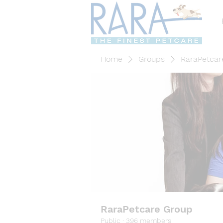
Home
Groups
RaraPetcar
RaraPetcare Group
Public
·
396 members