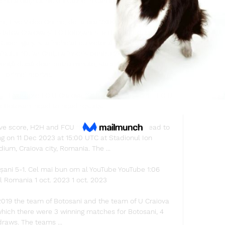
 nu a obținut nicio victorie în campionat. 

, Live Video Online, de la ora 15:00, în runda a 11-a 
itatea Craiova și FC Botoșani s-a disputat duminică, 
perliga și s-a încheiat cu victoria oltenilor, scor 5-1. 
utul 10, iar Crețu a înscris pentru 2-0 în minutul 35. 
ență după doar patru minute, stabilind și rezultatul 
primei reprize. 

- Livescore FC U Craiova 1948 x Botosani h2h - FC U 
x Botosani head to head results.

ve score, H2H and FCU 1948 Craiova is going head to 
g on 11 Dec 2023 at 15:00 UTC at Stadionul Ion 
um, Craiova city, Romania. The ...

ani 5-1. Cel mai bun om al YouTube YouTube 1:06 
 Romania 1 oct. 2023 1 oct. 2023

019 the team of Botosani and the team of U Craiova 
ich there were 3 winning matches for Botosani, 4 
draws. The teams ...
