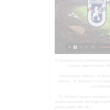
FC Botosani vs CS Universitatea C
Craiova Head to Head. H2H
Universitatea Craiova – FC Botoș
Craiova – FC Botoșani 5-1, în etap
„Ion Oblemen
55: Portarul Popescu salvează mira
poziție excelentă, dar trage în po
peste poartă. Min. 46: A început rep