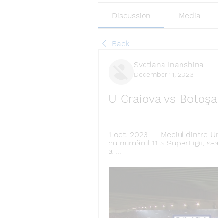
Discussion
Media
Back
Svetlana Inanshina
December 11, 2023
U Craiova vs Botoşa
1 oct. 2023 — Meciul dintre Un
cu numărul 11 a SuperLigii, s-
a ...