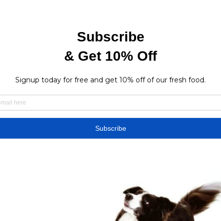
atul din fața porții la o centrare a lui Pinson. Min. 
x Crețu finalizează pasa filtrantă a lui Mitriță! Min. 

 s-au dezlănțuit. Markovic a marcat în minutul 70, iar 
belă în minutul 89. După un meci bun făcut de Alex 
ată cu o reușită în minutul 90, din pasa lui Markovic, 
nchis tabela la scorul de 5-1. 

t 11 decembrie 2023 acum 55 de minute — Urmărește 
 12. 2023 live - livescore, statistici H2H, ultimele 
 alte informații pe Flashscore.

N’Goma, 90. Ilic, 93. Pinson Rezerve: 82. Ureche, 12. 
6. Mouaddib, 24. Cioiu, 9. G. Dragomir, 28. Petro, 99. 
n: Ion Oblemenco (Craiova) Arbitru: Vidican Rares 
ian Florin (Satu Mare), A2: Orbuleţ Mircea (Bucureşti) 
ntari), Arbitru asistent VAR: Busi Cătălin (Râmnicu 
versitatea Craiova – FC Botoșani pot fi văzute aici. 
nde a debutat în faza grupelor cu un egal, scor 1-1 
a va încerca să obțină un succes în runda cu numărul 
i în cale FC Botoșani, „lanterna roșie” a clasamentului 