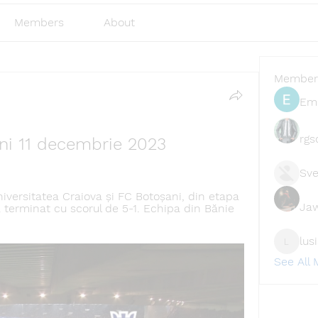
Members
About
Member
Emi
rgs
ni 11 decembrie 2023
Sve
iversitatea Craiova și FC Botoșani, din etapa 
Ja
a terminat cu scorul de 5-1. Echipa din Bănie 
lus
lusi327
See All