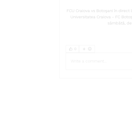
FCU Craiova vs Botoşani în direct
Universitatea Craiova - FC Botoșa
sâmbătă, de l
0
Write a comment...