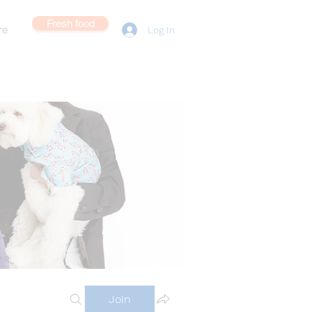
Fresh food
re
Log In
Join