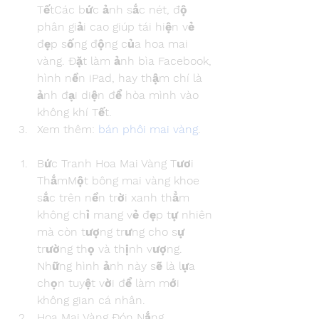
TếtCác bức ảnh sắc nét, độ 
phân giải cao giúp tái hiện vẻ 
đẹp sống động của hoa mai 
vàng. Đặt làm ảnh bìa Facebook, 
hình nền iPad, hay thậm chí là 
ảnh đại diện để hòa mình vào 
không khí Tết.
Xem thêm: 
bán phôi mai vàng
.
Bức Tranh Hoa Mai Vàng Tươi 
ThắmMột bông mai vàng khoe 
sắc trên nền trời xanh thẳm 
không chỉ mang vẻ đẹp tự nhiên 
mà còn tượng trưng cho sự 
trường thọ và thịnh vượng. 
Những hình ảnh này sẽ là lựa 
chọn tuyệt vời để làm mới 
không gian cá nhân.
Hoa Mai Vàng Đón Nắng 