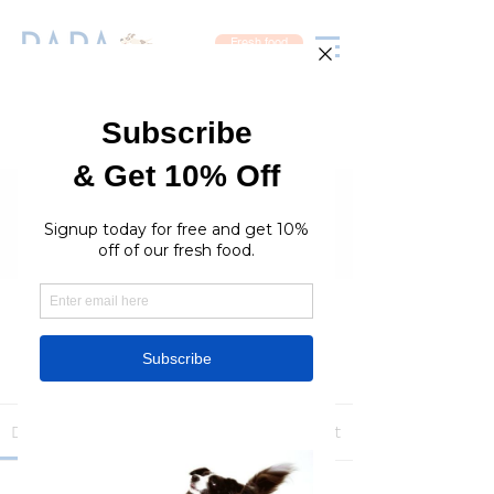
Fresh food
Groups
RaraPetcare Group
Public
·
396 members
Join
Discussion
Media
Members
About