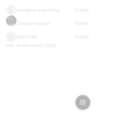
Svetlana Inanshina
Follow
Jawad Hossain
Follow
lusi32748
Follow
lusi32748
See All Members (396)
Find a store