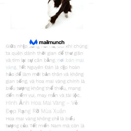
Back
Snake Boon
January 14, 2025
Tuyển Tập Ảnh Hoa Mai Vàng Đẹp 
Nhất Chào Đón Tết Nguyên Đán
Giữa nhịp sống hối hả, đôi khi chúng 
ta quên dành thời gian để thư giãn 
và tìm lại sự cân bằng. 
nơi bán mai 
vàng
. Tết Nguyên Đán là dịp hoàn 
hảo để làm mới bản thân và không 
gian sống, và hoa mai vàng chính là 
biểu tượng không thể thiếu, mang 
đến niềm vui, may mắn và tài lộc.
Hình Ảnh Hoa Mai Vàng – Vẻ 
Đẹp Rạng Rỡ Mùa Xuân
Hoa mai vàng không chỉ là biểu 
tượng của Tết miền Nam mà còn là 