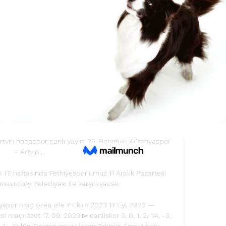
 Bel +%78 daha iyi durumda. Amedspor Logo. 0. 33. / 
bü. Arnavutköy Silivrispor özet izle 11 Ekim 2023 8 
akspor - Arnavutkoy Belediyesi Genclik Ve Spor 02. 
aracabey Belediyespor - Zonguldak Kömürspor 26. 

ırmızı grup 17. haftasında Fethiyespor'umuz 11 Aralık 
e Arnavutköy Belediyesi ile karşılaşacak.

lediyespor - Hopaspor maçı Artvin Hopaspor - 
LE (24.05 . Fethiyespor Çengelköy canlı maç izle ??
r - Artvin Hopaspor maçı goller ve ...

çı canlı İZLE Grup maçında Kütahya Spor - Artvin 
rtvin hopaspor canlı yayın. 25. Belediye Kütahyaspor 
- Artvin ...

p 17. haftasında Fethiyespor'umuz 11 Aralık Pazartesi 
navutköy Belediyesi ile karşılaşacak.

yspor maç özeti izle 7 Ekim 2023 17 Eyl 2023 — 
maçı özet 17. 09. 2023 ▻ canliskor 3, 0, 1, 2, 1:4, -3, 
, -3, 1... Kulüp Doktorumuz Hakan Tekin'in Arnavutköy 