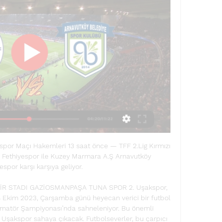
por Maçı Hakemleri 13 saat önce — TFF 2.Lig Kırmızı 
Fethiyespor ile Kuzey Marmara A.Ş Arnavutköy 
spor karşı karşıya geliyor.

İR STADI GAZİOSMANPAŞA TUNA SPOR 2. Uşakspor, 
8 Ekim 2023, Çarşamba günü heyecan verici bir futbol 
atör Şampiyonası’nda sahneleniyor. Bu önemli 
 Uşakspor sahaya çıkacak. Futbolseverler, bu çarpıcı 