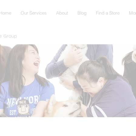
Home
Our Services
About
Blog
Find a Store
Mo
e Group