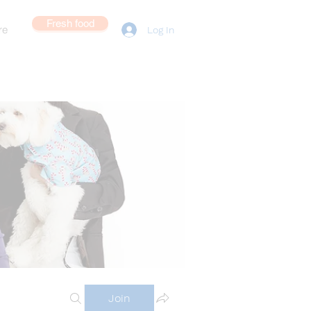
Fresh food
re
Log In
Join