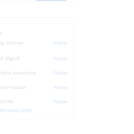
s
ly Störmer
Follow
df dfgbdf
Follow
tlana Inanshina
Follow
wad Hossain
Follow
i32748
Follow
48
 Members (396)