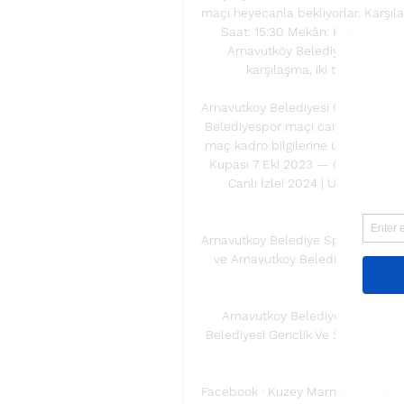
maçı heyecanla bekliyorlar. Karşıl
Saat: 15:30 Mekân: Kuzey Marm
Arnavutköy Belediye Gençlik 
karşılaşma, iki takımın müc
Arnavutkoy Belediyesi Genclik Ve Sp
Belediyespor maçı canlı anlatım ve 
maç kadro bilgilerine ulaşabilirsin
Kupası 7 Eki 2023 — özet 2 saat 
Canlı İzle! 2024 | Uşakspor - 
Arnavutköy 
Arnavutkoy Belediye Spor Kulubu Maç
ve Arnavutkoy Belediye Spor Kul
istatistik
Arnavutkoy Belediyesi Genclik V
Belediyesi Genclik Ve Spor ile Sarı
tarafınd
Facebook · Kuzey Marmara Arnavutk