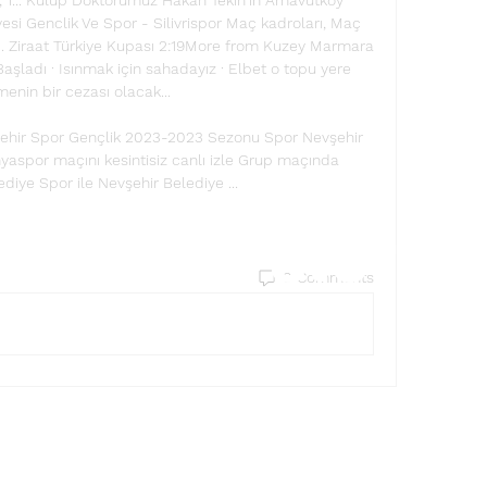
si Genclik Ve Spor - Silivrispor Maç kadroları, Maç 
rı. Ziraat Türkiye Kupası 2:19More from Kuzey Marmara 
şladı · Isınmak için sahadayız · Elbet o topu yere 
enin bir cezası olacak... 

vşehir Spor Gençlik 2023-2023 Sezonu Spor Nevşehir 
aspor maçını kesintisiz canlı izle Grup maçında 
diye Spor ile Nevşehir Belediye ...
Find a store
0 Comments