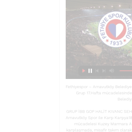
Fethiyespor – Arnavutköy Belediyes
Grup 17.Hafta mücadelesinde 
Belediye
GRUP İBB GOP HALİT KIVANC SEH
Arnavutköy Spor ile Karşı Karşıya1
mücadelesi Kuzey Marmara Am
karşılaşmada, misafir takım olarak