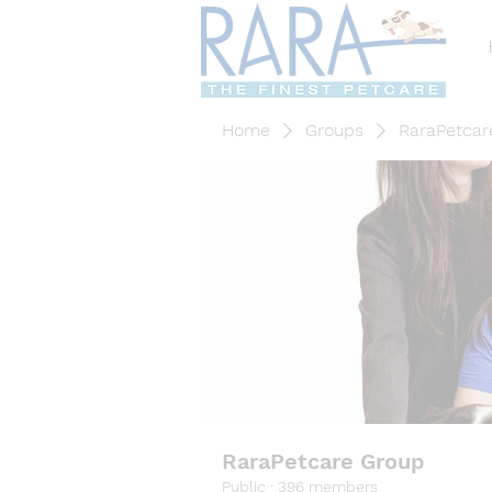
Home
Groups
RaraPetcar
RaraPetcare Group
Public
·
396 members