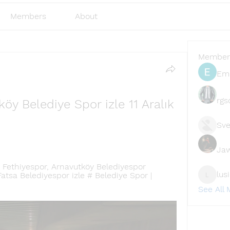
Members
About
Member
Emi
rgs
öy Belediye Spor izle 11 Aralık 
Sve
Ja
Fethiyespor, Arnavutköy Belediyespor 
lus
Fatsa Belediyespor izle # Belediye Spor | 
lusi327
See All