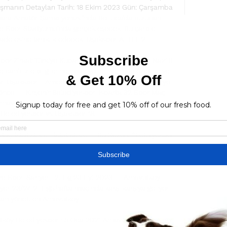
aşmanın Detayları Tarih: 18 Ekim 2023 Gün: Çarşamba 
ara Amatör Şampiyonası’nda Bolluca’da bulunan 
ve Spor Stadyumu’nda gerçekleşecek. Bu çarpıcı 
adelesine tanıklık edecek. Uşakspor A. TFF 2. 

or Ziraat Türkiye Kupası Serik Belediyespor - Nazilli 
canlı izle bilgilerine, maç gollerine, maç özetine ve 
iz. Uşakspor - Amed Sportif Faaliyetler Ziraat Türkiye 
önce — Kırşehir Belediyespor-Isparta 32 Spor Maçı 
Arnavutkoy Belediyesi Genclik Ve Spor 02. 2024... 
Belediyespor vs Uşakspor 18. 

 İstatistikleri İstatistikler - Bu Sezon. *Fethiyespor 
ubu takımlarının bu sezonki maçlarından ortalama 
leri içerir. ORT Goller. 2.34 ...

e Spor-Sarıyer | 2. Lig 23 Eyl 2023 — Arnavutkoy 
yer 23/24 2. Lig5.hafta maçında karşı karşıya geliyor. 
an yönetilen Arnavutkoy ...

öy Belediyespor · 5 Oca 2021 Arnavutköy Silivrispor 