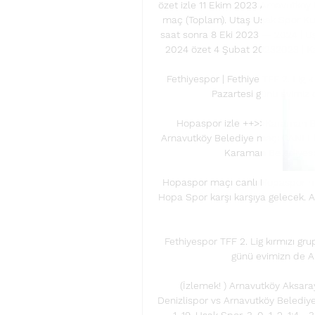
özet izle 11 Ekim 2023 Arnavutkoy
maç (Toplam). Utaş Uşak Spor Kulü
saat sonra 8 Eki 2023 — 2024 | Uş
2024 özet 4 Şubat 20232023 | K
Fethiyespor | Fethiye TFF 2. Lig k
Pazartesi günü evimiz d
Hopaspor izle ++>>Karaman Be
Arnavutköy Belediye maçı CANLI İZ
Karaman Belediyespo
Hopaspor maçı canlı Hopaspor ma
Hopa Spor karşı karşıya gelecek. A
Fethiyespor TFF 2. Lig kırmızı gru
günü evimizn de Ar
(İzlemek! ) Arnavutköy Aksara
Denizlispor vs Arnavutköy Belediyesi 
1. 19. Uşak Spor. 3, 0, 1, 2, 1:4