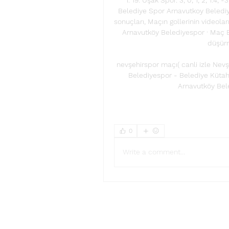
Belediye Spor Arnavutkoy Belediye
sonuçları, Maçın gollerinin videola
Arnavutköy Belediyespor · Maç Ba
düşürm
nevşehirspor maçı( canli izle Ne
Belediyespor - Belediye Kütahy
Arnavutköy Bele
0
Write a comment...