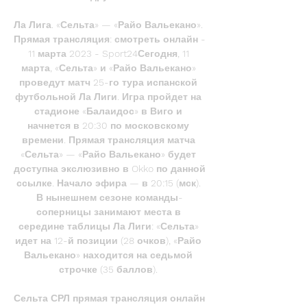
Ла Лига. «Сельта» — «Райо Вальекано». 
Прямая трансляция: смотреть онлайн - 
11 марта 2023 - Sport24Сегодня, 11 
марта, «Сельта» и «Райо Вальекано» 
проведут матч 25-го тура испанской 
футбольной Ла Лиги. Игра пройдет на 
стадионе «Балаидос» в Виго и 
начнется в 20:30 по московскому 
времени. Прямая трансляция матча 
«Сельта» — «Райо Вальекано» будет 
доступна экслюзивно в Okko по данной 
ссылке. Начало эфира — в 20:15 (мск). 
В нынешнем сезоне команды-
соперницы занимают места в 
середине таблицы Ла Лиги: «Сельта» 
идет на 12-й позиции (28 очков), «Райо 
Вальекано» находится на седьмой 
строчке (35 баллов). 

Сельта СРЛ прямая трансляция онлайн 