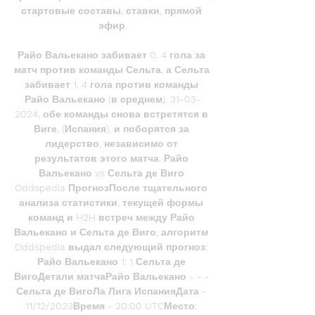
стартовые составы, ставки, прямой 
эфир.

Райо Вальекано забивает 0. 4 гола за 
матч против команды Сельта, а Сельта 
забивает 1. 4 гола против команды 
Райо Вальекано (в среднем). 31-03-
2024, обе команды снова встретятся в 
Виге, (Испания), и поборятся за 
лидерство, независимо от 
результатов этого матча. Райо 
Вальекано vs Сельта де Виго 
Oddspedia ПрогнозПосле тщательного 
анализа статистики, текущей формы 
команд и H2H встреч между Райо 
Вальекано и Сельта де Виго, алгоритм 
Oddspedia выдал следующий прогноз: 
Райо Вальекано 1: 1 Сельта де 
ВигоДетали матчаРайо Вальекано - - - 
Сельта де ВигоЛа Лига ИспанияДата - 
11/12/2023Время - 20:00 UTCМесто: 