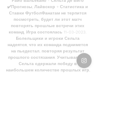
Райо Вальекано - Сельта де Виго 
✔️Прогнозы, Лайвскор + Статистика и 
Ставки ФутболФанатам не терпится 
посмотреть, будет ли этот матч 
повторять прошлые встречи этих 
команд. Игра состоялась 11-03-2023. 
Болельщики и игроки Сельта 
надеятся, что их команда поднимется 
на пьедестал, повторяя результат 
прошлого состязания. Учитывая, что 
Сельта одержали победу в 
наибольшем количестве прошлых игр, 
шансы на победу Райо Вальекано в 
этот раз довольно низкие. 

Профессионалы не прогнозируют 
удачный исход матча для этой 
команды. В последних трех, играх 
Сельта забили пять голов, а Райо 
Вальекано ни одного. Это может быть 
трудный матч, так как температура в 
этот день достигнет отметки 4°C. 