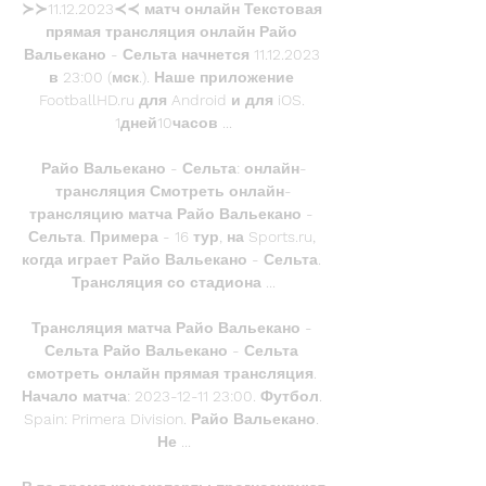
≻≻11.12.2023≺≺ матч онлайн Текстовая 
прямая трансляция онлайн Райо 
Вальекано - Сельта начнется 11.12.2023 
в 23:00 (мск.). Наше приложение 
FootballHD.ru для Android и для iOS. 
1дней10часов ...

Райо Вальекано - Сельта: онлайн-
трансляция Смотреть онлайн-
трансляцию матча Райо Вальекано - 
Сельта. Примера - 16 тур, на Sports.ru, 
когда играет Райо Вальекано - Сельта. 
Трансляция со стадиона ...

Трансляция матча Райо Вальекано - 
Сельта Райо Вальекано - Сельта 
смотреть онлайн прямая трансляция. 
Начало матча: 2023-12-11 23:00. Футбол. 
Spain: Primera Division. Райо Вальекано. 
Не ...
