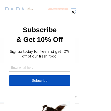
Fresh food
Groups
RaraPetcare Group
Public
·
396 members
Join
Discussion
Media
Members
About