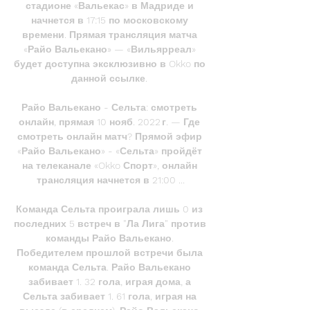
стадионе «Вальекас» в Мадриде и 
начнется в 17:15 по московскому 
времени. Прямая трансляция матча 
«Райо Вальекано» — «Вильярреал» 
будет доступна эксклюзивно в Okko по 
данной ссылке. 

Райо Вальекано - Сельта: смотреть 
онлайн, прямая 10 нояб. 2022 г. — Где 
смотреть онлайн матч? Прямой эфир 
«Райо Вальекано» - «Сельта» пройдёт 
на телеканале «Okko Спорт», онлайн 
трансляция начнется в 21:00 ...

Команда Сельта проиграла лишь 0 из 
последних 5 встреч в "Ла Лига" против 
команды Райо Вальекано. 
Победителем прошлой встречи была 
команда Сельта. Райо Вальекано 
забивает 1. 32 гола, играя дома, а 
Сельта забивает 1. 61 гола, играя на 