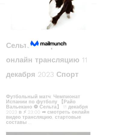
Back
Антон Харитонов
December 10, 2023
Райо Вальекано 
Сельта смотреть 
онлайн трансляцию 11 
декабря 2023 Спорт
Футбольный матч: Чемпионат 
Испании по футболу 【Райо 
Вальекано ⚽ Сельта】 11 декабря 
2023 в ⚡ 23:00 ➦ смотреть онлайн 
видео трансляцию, стартовые 
составы ...