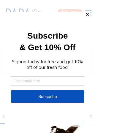
Fresh food
Groups
RaraPetcare Group
Public
·
396 members
Join
Discussion
Media
Members
About