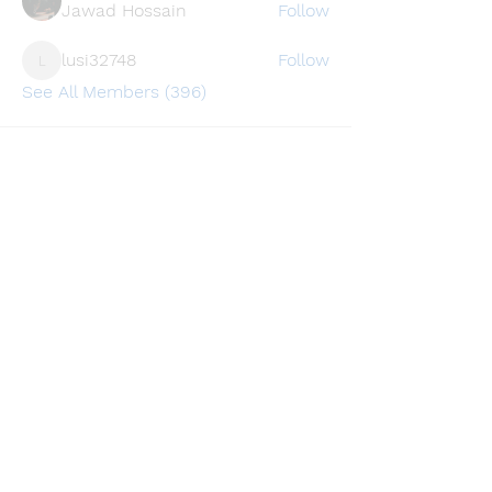
Jawad Hossain
Follow
lusi32748
Follow
lusi32748
See All Members (396)
Find a store