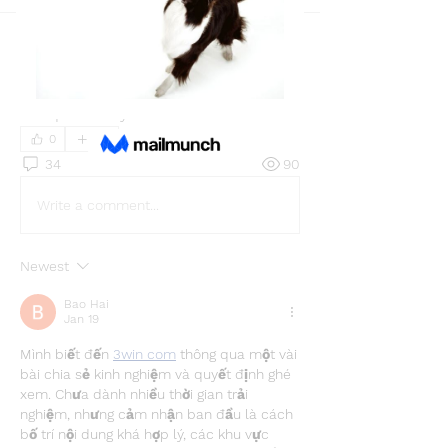
Back
wateri8388
wateri8388
October 6, 2025
rahiqacademy
rahiqacademy
0
34
90
Write a comment...
Newest
Bao Hai
Jan 19
Mình biết đến 
3win com
 thông qua một vài 
bài chia sẻ kinh nghiệm và quyết định ghé 
xem. Chưa dành nhiều thời gian trải 
nghiệm, nhưng cảm nhận ban đầu là cách 
bố trí nội dung khá hợp lý, các khu vực 