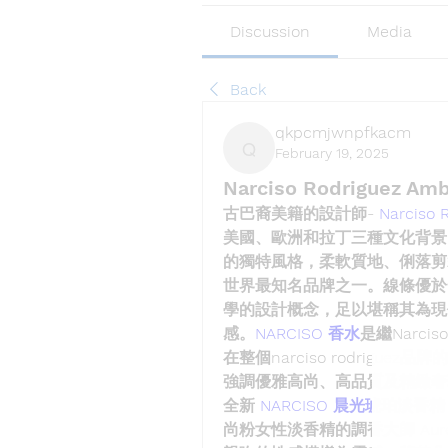
Discussion
Media
Back
qkpcmjwnpfkacm
February 19, 2025
qkpcmjwnpfkacm
Narciso Rodriguez
古巴裔美籍的設計師- 
Narciso 
美國、歐洲和拉丁三種文化背景
的獨特風格，柔軟質地、俐落剪
世界最知名品牌之一。線條優於
學的設計概念，足以堪稱其為現
感。
NARCISO 香水
是繼Narci
在整個narciso rodrig
強調優雅高尚、高品質及精緻奢
全新 
NARCISO 晨光琥珀淡香精
尚粉女性淡香精的調香大師 Auré