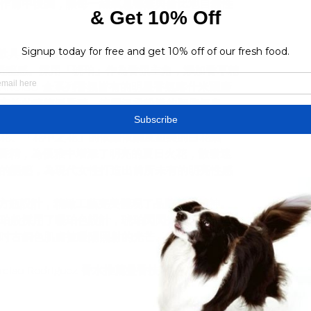
作前中後調，讓每一絲氣息都無與倫比地自然性
Narciso 先生表示希望能創造一款具明亮活力感的香氛，但同時具備 
誘惑感。採用「琥珀」作為香氛主角，添加香草精
ARCISO 全系列香氛皆有的明星香氣喀什米爾麝
家族的降龍涎香醚，流露溫柔粉嫩的胭脂氣息，
呈現，多樣溫暖的木質香調結合下，融入熱带花
花、「花中之花」的依蘭依蘭及甜美的白花氣
琥珀淡香精，為優雅中增添了明亮的夏日火花，散發迷
的誘惑，為現代女性打造出前所未有的明亮性感
的簡約方瓶設計，精緻工藝完美體現了品牌美學精神。
珀般採用了暖珀色設計，琥珀閃閃光澤中不僅蘊
吋古銅色肌膚被暖陽照射的光芒。
rciso Rodriguez 香水推薦
疊香技巧
Find a store
8 Views