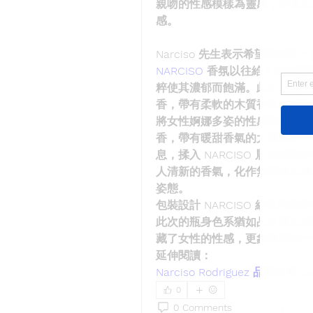
親吻的性感模樣為靈感，將其化
感。
NARCISO
 香氛以往給人的神秘
粹使其濃郁而飽滿。此外，如 N
香，帶有柔軟的木質香氣，琥珀
將女性婀娜多姿的性感姿態逐一
香，帶有暖甜香氣的大溪地梔子
息，揉入 NARCISO 晨光
人清新的香氣，化作無與倫比地
姿態。
包裝設計 NARCISO 經典
此次的瓶身色系猶如品名晨光琥
藏了女性的性感，更象徵著每一
延伸閱讀：
Narciso Rodriguez 品牌故事
Na
0
0 Comments