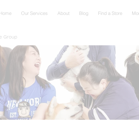
Home
Our Services
About
Blog
Find a Store
Mo
e Group