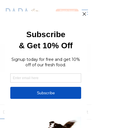
Fresh food
Groups
RaraPetcare Group
Public
·
396 members
Join
Discussion
Media
Members
About