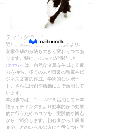
Back
ChatGPT JP
June 4, 2025
ChatGPTを使った日本語ライ
ティングのコツ
近年、人工知能（AI）の進化により、
文章作成の方法も大きく変わりつつあ
ります。特に、OpenAIが開発した
ChatGPT
は、自然な文章を生成する能
力を持ち、多くの人が日常の執筆やビ
ジネス文書の作成、学術的なレポー
ト、さらには創作活動にまで活用して
います。
本記事では、
ChatGPT
を活用して日本
語ライティングをより効率的かつ効果
的に行うためのコツを、実践的な観点
からご紹介します。初心者から上級者
まで、どのレベルの方にも役立つ内容