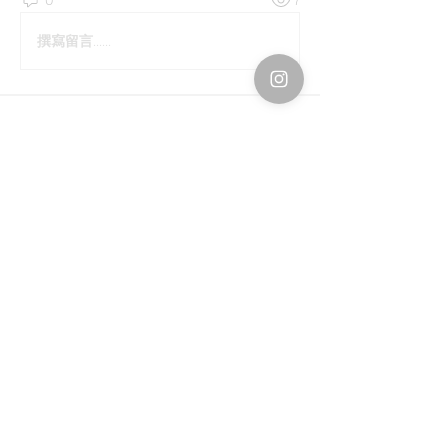
撰寫留言......
About
Welcome to the group! You can
connect with other members, ge
...
Read more
Members
Emily Störmer
Follow
rgsdf dfgbdf
Follow
Svetlana Inanshina
Follow
Jawad Hossain
Follow