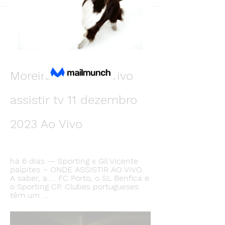
Back
Melvin Mitchell
December 10, 2023
Gil Vicente FC e 
Moreirense FC ao vivo 
assistir tv 11 dezembro 
2023 Ao Vivo
há 6 dias — Sporting x Gil Vicente 
palpites – ONDE ASSISTIR AO VIVO. 
A saber, a ... FC Porto, o SL Benfica e 
o Sporting CP. Clubes portugueses 
têm um ...