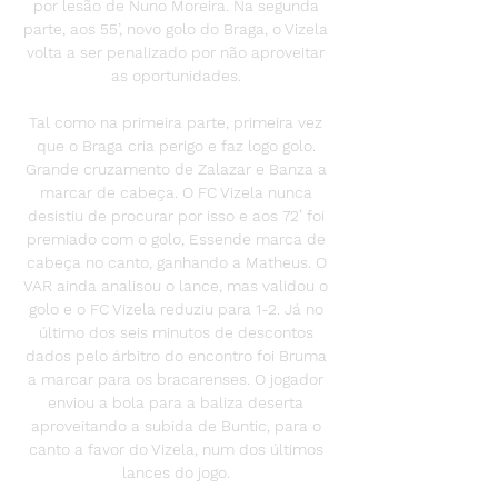
por lesão de Nuno Moreira. Na segunda 
parte, aos 55’, novo golo do Braga, o Vizela 
volta a ser penalizado por não aproveitar 
as oportunidades. 

Tal como na primeira parte, primeira vez 
que o Braga cria perigo e faz logo golo. 
Grande cruzamento de Zalazar e Banza a 
marcar de cabeça. O FC Vizela nunca 
desistiu de procurar por isso e aos 72’ foi 
premiado com o golo, Essende marca de 
cabeça no canto, ganhando a Matheus. O 
VAR ainda analisou o lance, mas validou o 
golo e o FC Vizela reduziu para 1-2. Já no 
último dos seis minutos de descontos 
dados pelo árbitro do encontro foi Bruma 
a marcar para os bracarenses. O jogador 
enviou a bola para a baliza deserta 
aproveitando a subida de Buntic, para o 
canto a favor do Vizela, num dos últimos 
lances do jogo. 
