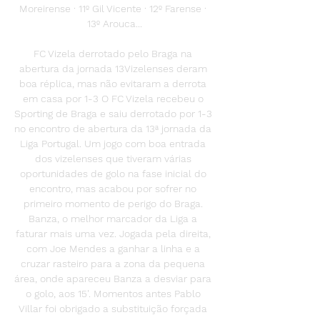
Moreirense · 11º Gil Vicente · 12º Farense · 
13º Arouca...

FC Vizela derrotado pelo Braga na 
abertura da jornada 13Vizelenses deram 
boa réplica, mas não evitaram a derrota 
em casa por 1-3 O FC Vizela recebeu o 
Sporting de Braga e saiu derrotado por 1-3 
no encontro de abertura da 13ª jornada da 
Liga Portugal. Um jogo com boa entrada 
dos vizelenses que tiveram várias 
oportunidades de golo na fase inicial do 
encontro, mas acabou por sofrer no 
primeiro momento de perigo do Braga. 
Banza, o melhor marcador da Liga a 
faturar mais uma vez. Jogada pela direita, 
com Joe Mendes a ganhar a linha e a 
cruzar rasteiro para a zona da pequena 
área, onde apareceu Banza a desviar para 
o golo, aos 15'. Momentos antes Pablo 
Villar foi obrigado a substituição forçada 