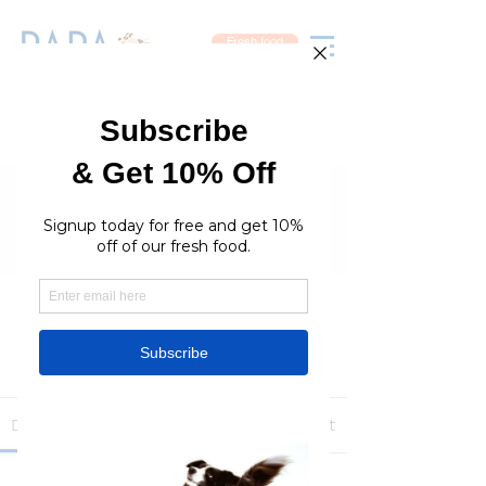
Fresh food
Groups
RaraPetcare Group
Public
·
396 members
Join
Discussion
Media
Members
About