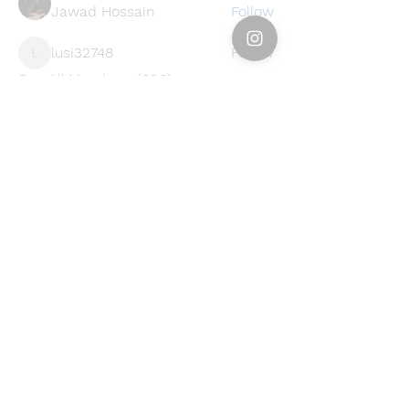
Jawad Hossain
Follow
lusi32748
Follow
lusi32748
See All Members (396)
Find a store