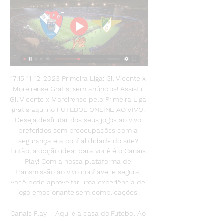
17:15 11-12-2023 Primeira Liga: Gil Vicente x 
Moreirense Grátis, sem anúncios! Assistir 
Gil Vicente x Moreirense pelo Primeira Liga 
grátis aqui no FUTEBOL ONLINE AO VIVO! 
Deseja desfrutar dos seus jogos ao vivo 
preferidos sem preocupações com a 
segurança e a confiabilidade do site? 
Então, a opção ideal para você é o Canais 
Play! Com a nossa plataforma de 
transmissão ao vivo confiável e segura, 
você pode aproveitar uma experiência de 
jogo emocionante sem complicações. 

Canais Play – Aqui é a casa do Futebol Ao 