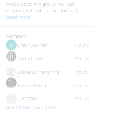
Welcome to the group! You can
connect with other members, ge
...
Read more
Members
Emily Störmer
Follow
rgsdf dfgbdf
Follow
Svetlana Inanshina
Follow
Jawad Hossain
Follow
lusi32748
Follow
lusi32748
See All Members (396)