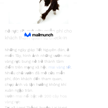
Back
Snake Boon
January 19, 2025
Vườn mai “khủng” 200 cây bung 
nở rực rỡ, mở cửa miễn phí cho 
khách tham quan và check-in
Những ngày giáp Tết Nguyên đán, ở 
miền Tây, hình ảnh những vườn mai 
vàng rực bung nở trở thành tâm 
điểm trên mạng xã hội. 
mai vàng tết
. 
Nhiều chủ vườn đã mở cửa miễn 
phí, đón khách đến tham quan, 
chụp ảnh và tận hưởng không khí 
xuân ngập tràn.
Vườn mai nổi bật với 200 cây hoa 
vàng rực
Tại xã Long Thắng, huyện Lai Vung, 