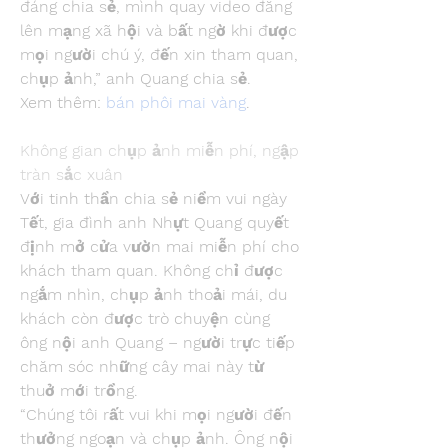
đáng chia sẻ, mình quay video đăng 
lên mạng xã hội và bất ngờ khi được 
mọi người chú ý, đến xin tham quan, 
chụp ảnh,” anh Quang chia sẻ.
Xem thêm: 
bán phôi mai vàng
.
Không gian chụp ảnh miễn phí, ngập 
tràn sắc xuân
Với tinh thần chia sẻ niềm vui ngày 
Tết, gia đình anh Nhựt Quang quyết 
định mở cửa vườn mai miễn phí cho 
khách tham quan. Không chỉ được 
ngắm nhìn, chụp ảnh thoải mái, du 
khách còn được trò chuyện cùng 
ông nội anh Quang – người trực tiếp 
chăm sóc những cây mai này từ 
thuở mới trồng.
“Chúng tôi rất vui khi mọi người đến 
thưởng ngoạn và chụp ảnh. Ông nội 