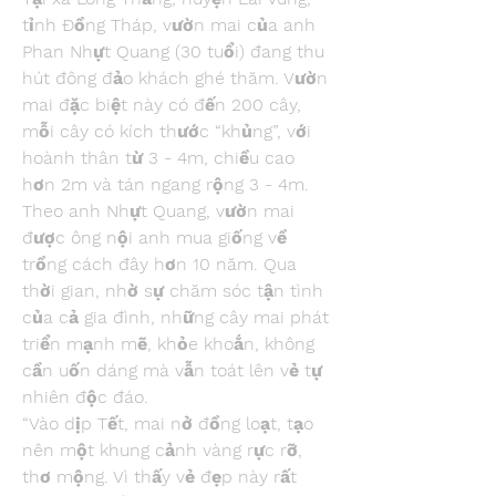
tỉnh Đồng Tháp, vườn mai của anh 
Phan Nhựt Quang (30 tuổi) đang thu 
hút đông đảo khách ghé thăm. Vườn 
mai đặc biệt này có đến 200 cây, 
mỗi cây có kích thước “khủng”, với 
hoành thân từ 3 - 4m, chiều cao 
hơn 2m và tán ngang rộng 3 - 4m.
Theo anh Nhựt Quang, vườn mai 
được ông nội anh mua giống về 
trồng cách đây hơn 10 năm. Qua 
thời gian, nhờ sự chăm sóc tận tình 
của cả gia đình, những cây mai phát 
triển mạnh mẽ, khỏe khoắn, không 
cần uốn dáng mà vẫn toát lên vẻ tự 
nhiên độc đáo.
“Vào dịp Tết, mai nở đồng loạt, tạo 
nên một khung cảnh vàng rực rỡ, 
thơ mộng. Vì thấy vẻ đẹp này rất 