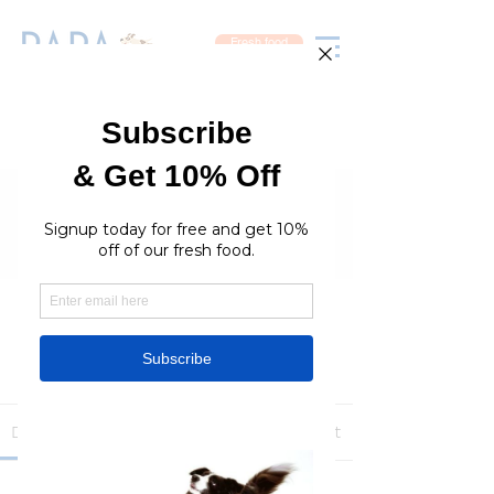
Fresh food
Groups
RaraPetcare Group
Public
·
396 members
Join
Discussion
Media
Members
About