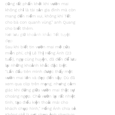
cũng rất phấn khởi khi vườn mai 
không chỉ là tài sản gia đình mà còn 
mang đến niềm vui, không khí Tết 
cho bà con quanh vùng,” anh Quang 
cho biết thêm.
Nơi lưu giữ khoảnh khắc Tết tuyệt 
đẹp
Sau khi biết tin vườn mai mở cửa 
miễn phí, chị Lê Thị Hồng Ánh (23 
tuổi), ngụ cùng huyện, đã đến để lưu 
lại những khoảnh khắc đặc biệt. 
“Lần đầu tiên mình được thấy một 
vườn mai lớn và đẹp đến vậy. Dù đã 
xem qua clip trên mạng, nhưng cảm 
giác khi đứng giữa vườn mai thật sự 
choáng ngợp. Chủ vườn lại rất nhiệt 
tình, tạo điều kiện thoải mái cho 
khách chụp hình,” Hồng Ánh chia sẻ.
Không chỉ là nơi chụp ảnh check-in 