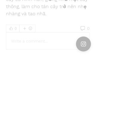
thông, làm cho tán cây trở nên nhẹ 
nhàng và tao nhã.
0
0
Write a comment...
About
Welcome to the group! You can
connect with other members, ge
...
Read more
Members
Emily Störmer
Follow
rgsdf dfgbdf
Follow