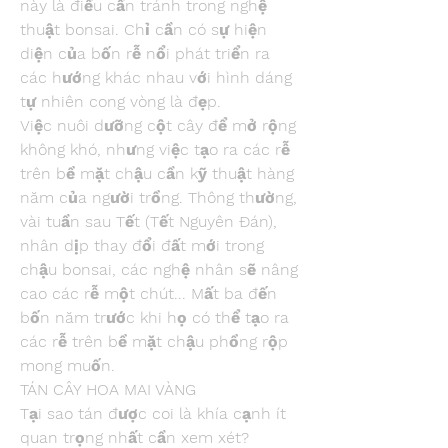
này là điều cần tránh trong nghệ 
thuật bonsai. Chỉ cần có sự hiện 
diện của bốn rễ nổi phát triển ra 
các hướng khác nhau với hình dáng 
tự nhiên cong vòng là đẹp.
Việc nuôi dưỡng cột cây để mở rộng 
không khó, nhưng việc tạo ra các rễ 
trên bề mặt chậu cần kỹ thuật hàng 
năm của người trồng. Thông thường, 
vài tuần sau Tết (Tết Nguyên Đán), 
nhân dịp thay đổi đất mới trong 
chậu bonsai, các nghệ nhân sẽ nâng 
cao các rễ một chút... Mất ba đến 
bốn năm trước khi họ có thể tạo ra 
các rễ trên bề mặt chậu phồng rộp 
mong muốn.
TÁN CÂY HOA MAI VÀNG
Tại sao tán được coi là khía cạnh ít 
quan trọng nhất cần xem xét?