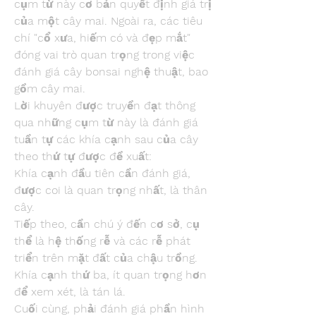
cụm từ này cơ bản quyết định giá trị 
của một cây mai. Ngoài ra, các tiêu 
chí "cổ xưa, hiếm có và đẹp mắt" 
đóng vai trò quan trọng trong việc 
đánh giá cây bonsai nghệ thuật, bao 
gồm cây mai.
Lời khuyên được truyền đạt thông 
qua những cụm từ này là đánh giá 
tuần tự các khía cạnh sau của cây 
theo thứ tự được đề xuất:
Khía cạnh đầu tiên cần đánh giá, 
được coi là quan trọng nhất, là thân 
cây.
Tiếp theo, cần chú ý đến cơ sở, cụ 
thể là hệ thống rễ và các rễ phát 
triển trên mặt đất của chậu trồng.
Khía cạnh thứ ba, ít quan trọng hơn 
để xem xét, là tán lá.
Cuối cùng, phải đánh giá phần hình 