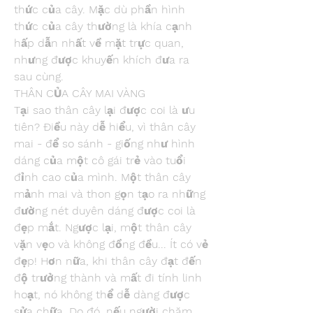
thức của cây. Mặc dù phần hình 
thức của cây thường là khía cạnh 
hấp dẫn nhất về mặt trực quan, 
nhưng được khuyến khích đưa ra 
sau cùng.
THÂN CỦA CÂY MAI VÀNG
Tại sao thân cây lại được coi là ưu 
tiên? Điều này dễ hiểu, vì thân cây 
mai - để so sánh - giống như hình 
dáng của một cô gái trẻ vào tuổi 
đỉnh cao của mình. Một thân cây 
mảnh mai và thon gọn tạo ra những 
đường nét duyên dáng được coi là 
đẹp mắt. Ngược lại, một thân cây 
vặn vẹo và không đồng đều... Ít có vẻ 
đẹp! Hơn nữa, khi thân cây đạt đến 
độ trưởng thành và mất đi tính linh 
hoạt, nó không thể dễ dàng được 
sửa chữa. Do đó, nếu người chăm 