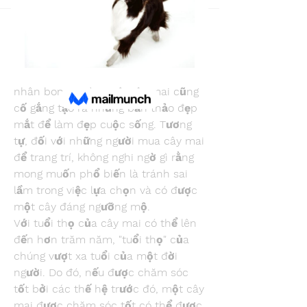
Back
trankhoa856325
trankhoa856325
March 29, 2024
Tiêu chuẩn Đánh giá Cây Mai Vàng
Theo truyền thống, bất kỳ nghệ 
nhân bonsai nào nuôi cây mai cũng 
cố gắng tạo ra những bản thảo đẹp 
mắt để làm đẹp cuộc sống. Tương 
tự, đối với những người mua cây mai 
để trang trí, không nghi ngờ gì rằng 
mong muốn phổ biến là tránh sai 
lầm trong việc lựa chọn và có được 
một cây đáng ngưỡng mộ.
Với tuổi thọ của cây mai có thể lên 
đến hơn trăm năm, "tuổi thọ" của 
chúng vượt xa tuổi của một đời 
người. Do đó, nếu được chăm sóc 
tốt bởi các thế hệ trước đó, một cây 
mai được chăm sóc tốt có thể được 