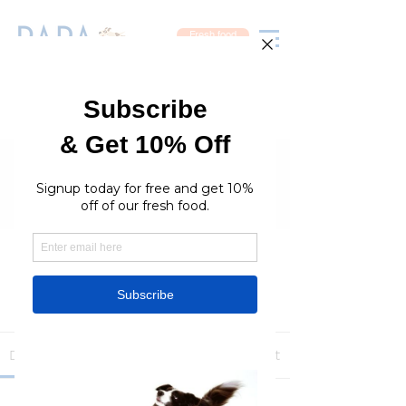
Fresh food
Groups
RaraPetcare Group
Public
·
396 members
Join
Discussion
Media
Members
About