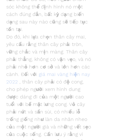
sóc không thể định hình nó một 
cách đúng đắn, bất kỳ dạng biến 
dạng sau này nào cũng sẽ tiếp tục 
tồn tại.
Do đó, khi lựa chọn thân cây mai, 
yêu cầu rằng thân cây phải tròn, 
vững chắc và mịn màng. Thân cây 
phải thẳng, không có vặn vẹo, và nó 
phải nhỏ hơn cơ sở và lớn hơn các 
cành. Đối với 
giá mai vàng hiện nay 
2022
 , thân cây phải có độ cong, 
cho phép người xem hình dung 
được dáng đi của một người cao 
tuổi với bề mặt lưng cong. Vỏ cây 
phải nứt và sần sùi, có nhiều lỗ 
trống giống như làn da nhăn nheo 
của một người già và những vết sẹo 
của cuộc sống. Cần lưu ý rằng vì 