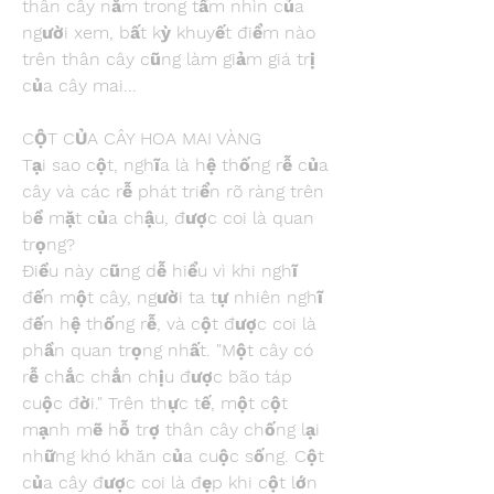
thân cây nằm trong tầm nhìn của 
người xem, bất kỳ khuyết điểm nào 
trên thân cây cũng làm giảm giá trị 
của cây mai...
CỘT CỦA CÂY HOA MAI VÀNG
Tại sao cột, nghĩa là hệ thống rễ của 
cây và các rễ phát triển rõ ràng trên 
bề mặt của chậu, được coi là quan 
trọng?
Điều này cũng dễ hiểu vì khi nghĩ 
đến một cây, người ta tự nhiên nghĩ 
đến hệ thống rễ, và cột được coi là 
phần quan trọng nhất. "Một cây có 
rễ chắc chắn chịu được bão táp 
cuộc đời." Trên thực tế, một cột 
mạnh mẽ hỗ trợ thân cây chống lại 
những khó khăn của cuộc sống. Cột 
của cây được coi là đẹp khi cột lớn 