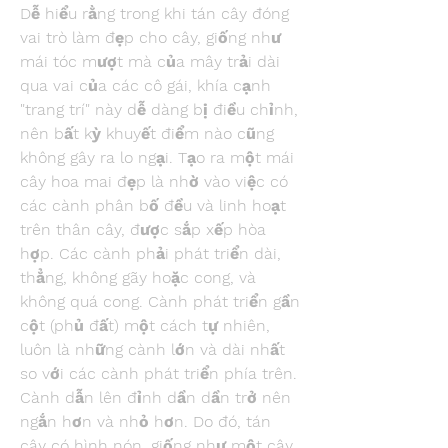
Dễ hiểu rằng trong khi tán cây đóng 
vai trò làm đẹp cho cây, giống như 
mái tóc mượt mà của mây trải dài 
qua vai của các cô gái, khía cạnh 
"trang trí" này dễ dàng bị điều chỉnh, 
nên bất kỳ khuyết điểm nào cũng 
không gây ra lo ngại. Tạo ra một mái 
cây hoa mai đẹp là nhờ vào việc có 
các cành phân bố đều và linh hoạt 
trên thân cây, được sắp xếp hòa 
hợp. Các cành phải phát triển dài, 
thẳng, không gãy hoặc cong, và 
không quá cong. Cành phát triển gần 
cột (phủ đất) một cách tự nhiên, 
luôn là những cành lớn và dài nhất 
so với các cành phát triển phía trên. 
Cành dẫn lên đỉnh dần dần trở nên 
ngắn hơn và nhỏ hơn. Do đó, tán 
cây có hình nón, giống như một cây 