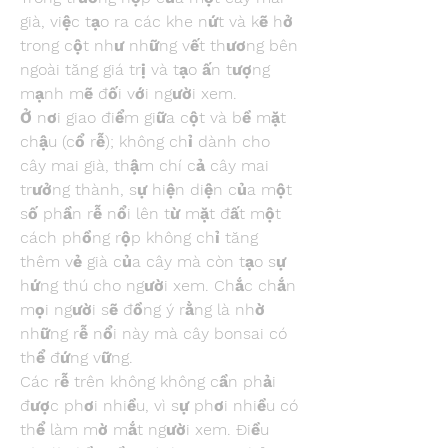
già, việc tạo ra các khe nứt và kẽ hở 
trong cột như những vết thương bên 
ngoài tăng giá trị và tạo ấn tượng 
mạnh mẽ đối với người xem.
Ở nơi giao điểm giữa cột và bề mặt 
chậu (cổ rễ); không chỉ dành cho 
cây mai già, thậm chí cả cây mai 
trưởng thành, sự hiện diện của một 
số phần rễ nổi lên từ mặt đất một 
cách phồng rộp không chỉ tăng 
thêm vẻ già của cây mà còn tạo sự 
hứng thú cho người xem. Chắc chắn 
mọi người sẽ đồng ý rằng là nhờ 
những rễ nổi này mà cây bonsai có 
thể đứng vững.
Các rễ trên không không cần phải 
được phơi nhiều, vì sự phơi nhiều có 
thể làm mờ mắt người xem. Điều 