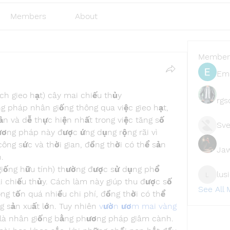
Members
About
Member
Emi
ch gieo hạt) cây mai chiếu thủy
rgs
g pháp nhân giống thông qua việc gieo hạt, 
n và dễ thực hiện nhất trong việc tăng số 
Sve
ương pháp này được ứng dụng rộng rãi vì 
ng sức và thời gian, đồng thời có thể sản 
Ja
.
iống hữu tính) thường được sử dụng phổ 
lus
lusi327
i chiếu thủy. Cách làm này giúp thu được số 
See All
g tốn quá nhiều chi phí, đồng thời có thể 
 sản xuất lớn. Tuy nhiên 
vườn ươm mai vàng
 là nhân giống bằng phương pháp giâm cành.