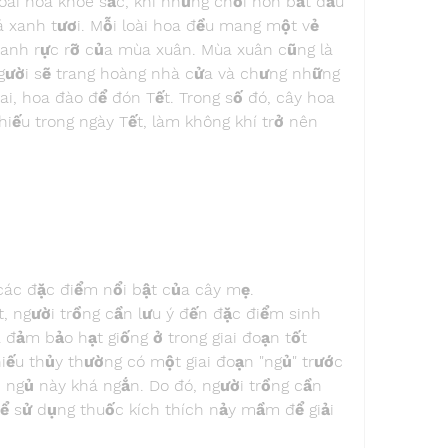
ài hoa khoe sắc, khi những chồi non bắt đầu 
á xanh tươi. Mỗi loài hoa đều mang một vẻ 
ranh rực rỡ của mùa xuân. Mùa xuân cũng là 
gười sẽ trang hoàng nhà cửa và chưng những 
i, hoa đào để đón Tết. Trong số đó, cây hoa 
hiếu trong ngày Tết, làm không khí trở nên 
các đặc điểm nổi bật của cây mẹ.
, người trồng cần lưu ý đến đặc điểm sinh 
 đảm bảo hạt giống ở trong giai đoạn tốt 
ếu thủy thường có một giai đoạn "ngủ" trước 
 ngủ này khá ngắn. Do đó, người trồng cần 
ể sử dụng thuốc kích thích nảy mầm để giải 