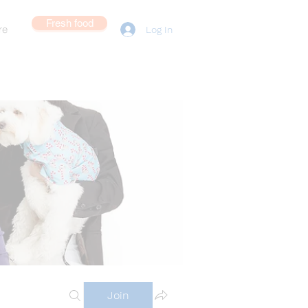
Fresh food
re
Log In
Join