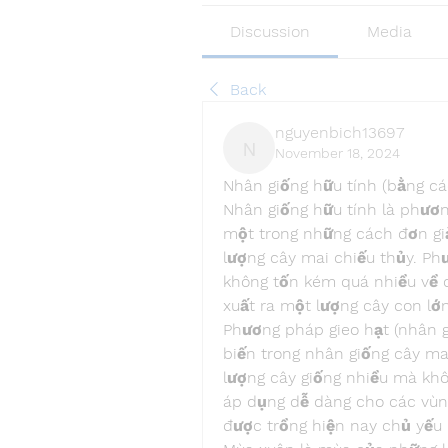
Discussion
Media
Back
nguyenbich13697
November 18, 2024
nguyenbich13697
Nhân giống hữu tính (bằng cá
Nhân giống hữu tính là phươn
một trong những cách đơn giả
lượng cây mai chiếu thủy. Ph
không tốn kém quá nhiều về cô
xuất ra một lượng cây con lớn
Phương pháp gieo hạt (nhân g
biến trong nhân giống cây ma
lượng cây giống nhiều mà khôn
áp dụng dễ dàng cho các vùng
được trồng hiện nay chủ yếu