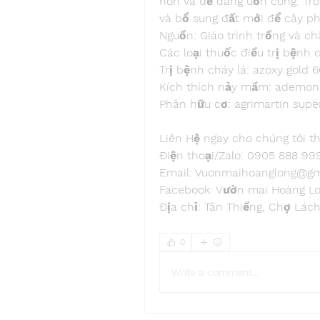
non và dễ dàng uốn cong. Tron
và bổ sung đất mới để cây phá
Nguồn: Giáo trình trồng và 
Các loại thuốc điều trị bệnh 
Trị bệnh cháy lá: azoxy gold 
Kích thích nảy mầm: ademon 
Phân hữu cơ: agrimartin super
Liên Hệ ngay cho chúng tôi th
Điện thoại/Zalo: 0905 888 9
Email: 
Vuonmaihoanglong@gm
Facebook: Vườn mai Hoàng L
Địa chỉ: Tân Thiềng, Chợ Lách
0
Write a comment...