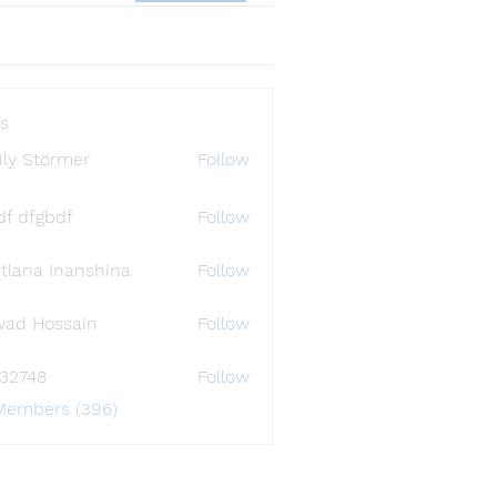
s
ly Störmer
Follow
df dfgbdf
Follow
tlana Inanshina
Follow
wad Hossain
Follow
i32748
Follow
48
 Members (396)