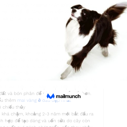
 thùng là một phương pháp giúp chăm sóc 
thụ có thể dễ dàng di chuyển và chăm sóc 
i vàng
 Tuy nhiên, khi cây lớn, việc tách ra để 
hủy sau khi mọc
n chiều cao khoảng 10-15 cm, cần tiếp tục 
át triển khỏe mạnh. Trong thời gian này, 
ránh tưới đạm hoặc các loại phân có thể làm 
ều và bón phân chuồng hoai mục kết hợp với 
phát triển tốt.
ạt độ cao khoảng 40-50 cm, có thể trồng cây 
ệc thay chậu nên được thực hiện định kỳ mỗi 
đất và bón phân để cây phát triển tốt hơn.
ểu thêm 
mai vàng ở đâu đẹp nhất
i chiếu thủy
n khá chậm, khoảng 2-3 năm mới bắt đầu ra 
ích hợp để tạo dáng và uốn sửa do cây còn 