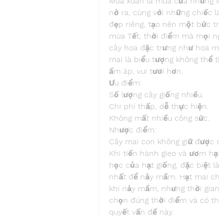
Mùa xuân là mùa của những lo
nở ra, cùng với những chiếc l
đẹp riêng, tạo nên một bức t
mùa Tết, thời điểm mà mọi n
cây hoa đặc trưng như hoa ma
mai là biểu tượng không thể t
ấm áp, vui tươi hơn.
Ưu điểm:
Số lượng cây giống nhiều.
Chi phí thấp, dễ thực hiện.
Không mất nhiều công sức.
Nhược điểm:
Cây mai con không giữ được 
Khi tiến hành gieo và ươm hạt
học của hạt giống, đặc biệt là
nhất để nảy mầm. Hạt mai chi
khi nảy mầm, nhưng thời gian
chọn đúng thời điểm và có th
quyết vấn đề này.