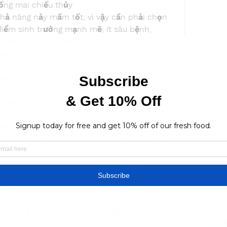
giống mai chiếu thủy
khả năng nảy mầm tốt, vì vậy cần phải chọn 
iểm sinh trưởng mạnh mẽ, ít sâu bệnh, 
tươi sáng, đẹp mắt.
iếu thủy
ược xới tơi, bón phân chuồng hoai mục và 
hống thoát nước tốt để tránh tình trạng úng 
giống nên gieo theo hàng, khoảng cách giữa 
cách nhau 10 cm.
mầm trong vòng vài tuần hoặc thậm chí vài 
a đất. Hạt mai cần được giữ ẩm và tránh bị 
eo vào bầu nilon. Đây là phương pháp thuận 
ưa vào chậu hoặc trồng ra ngoài vườn. Tuy 
 có một số nhược điểm, như khó tưới nước 
, có thể làm cháy lá và gây bệnh cho cây.