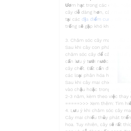
Ươm hạt trong các chậu hoặc
cây dễ dàng hơn, cây mai cổ 
tại các 
địa điểm cung cấp ma
trồng sẽ gặp khó khăn.
3. Chăm sóc cây mai chiếu t
Sau khi cây con phát triển đế
chăm sóc cây để cây có thể ph
cần lưu ý tưới nước đủ ẩm, t
cây chết. Đất cần được xới đ
các loại phân hóa học để cây 
Sau khi cây mai chiếu thủy đ
vào chậu hoặc trong vườn. Vi
2-3 năm, kèm theo việc thay 
=====>>> Xem thêm: Tìm hi
4. Lưu ý khi chăm sóc cây ma
Cây mai chiếu thủy phát triể
hoa. Tuy nhiên, cây sẽ rất th