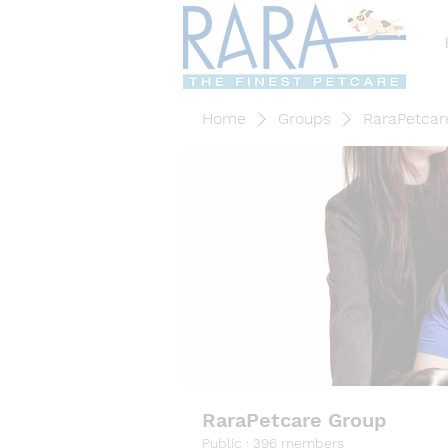
Home
Groups
RaraPetcar
RaraPetcare Group
Public
·
396 members