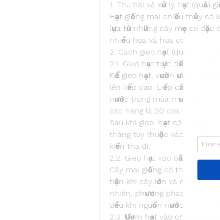
1. Thu hái và xử lý hạt (quả) 
Hạt giống mai chiếu thủy có 
lựa từ những cây mẹ có đặc đ
nhiều hoa và hoa có màu sắc 
2. Cách gieo hạt (quả) mai ch
2.1. Gieo hạt trực tiếp vào đất
Để gieo hạt, vườn ươm phải đ
lên liếp cao. Liếp cần có hệ t
nước trong mùa mưa. Hạt mai 
các hàng là 20 cm, mỗi hạt 
Sau khi gieo, hạt có thể nảy 
tháng tùy thuộc vào độ ẩm củ
kiến tha đi.
2.2. Gieo hạt vào bầu nilon
Cây mai giống có thể được gi
tiện khi cây lớn và dễ dàng đ
nhiên, phương pháp này cũng
đều khi nguồn nước không tốt
2.3. Ươm hạt vào chậu, thùng