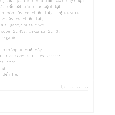
g suốt quá trình phát triển, cần thay chậu 
t triển tốt, tránh các bệnh tật.
chăm bón cây mai chiếu thủy – Bộ NN&PTNT
cho cây mai chiếu thủy:
600sl, gamycinusa 75wp.
super 22.43sl, dekamon 22.43l.
 organic.
eo thông tin dưới đây:
99 – 0799 888 999 – 0888777777
ail.com
ong
, Bến Tre.
Find a store
0 Comments