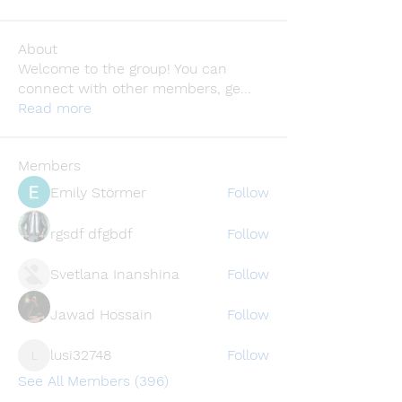
About
Welcome to the group! You can
connect with other members, ge
...
Read more
Members
Emily Störmer
Follow
rgsdf dfgbdf
Follow
Svetlana Inanshina
Follow
Jawad Hossain
Follow
lusi32748
Follow
lusi32748
See All Members (396)