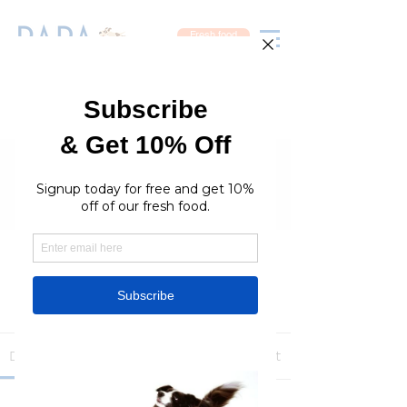
Fresh food
Groups
RaraPetcare Group
Public
·
396 members
Join
Discussion
Media
Members
About