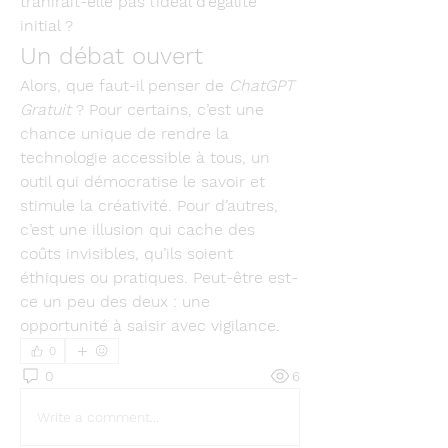
trahirait-elle pas l’idéal d’égalité 
initial ?
Un débat ouvert
Alors, que faut-il penser de 
ChatGPT 
Gratuit
 ? Pour certains, c’est une 
chance unique de rendre la 
technologie accessible à tous, un 
outil qui démocratise le savoir et 
stimule la créativité. Pour d’autres, 
c’est une illusion qui cache des 
coûts invisibles, qu’ils soient 
éthiques ou pratiques. Peut-être est-
ce un peu des deux : une 
opportunité à saisir avec vigilance.
0
0
6
Write a comment...