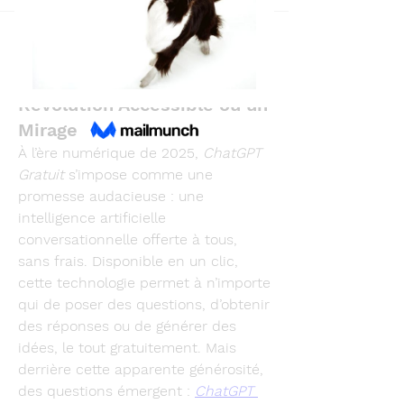
Back
Boogie Beckman
March 15, 2025
ChatGPT Gratuit: Une
Révolution Accessible ou un
Mirage Numérique ?
À l’ère numérique de 2025, 
ChatGPT 
Gratuit
 s’impose comme une 
promesse audacieuse : une 
intelligence artificielle 
conversationnelle offerte à tous, 
sans frais. Disponible en un clic, 
cette technologie permet à n’importe 
qui de poser des questions, d’obtenir 
des réponses ou de générer des 
idées, le tout gratuitement. Mais 
derrière cette apparente générosité, 
des questions émergent : 
ChatGPT 