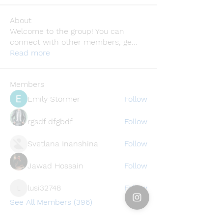
About
Welcome to the group! You can
connect with other members, ge
...
Read more
Members
Emily Störmer
Follow
rgsdf dfgbdf
Follow
Svetlana Inanshina
Follow
Jawad Hossain
Follow
lusi32748
Follow
lusi32748
See All Members (396)