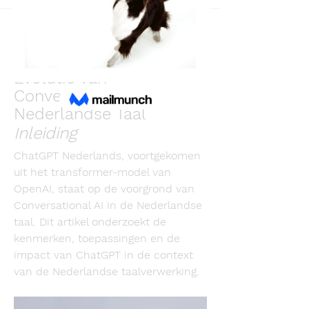
Back
ChatGPT Nederlands
December 18, 2023
ChatGPT Nederlands: De 
Evolutie van 
Conversaties in de 
Nederlandse Taal
Inleiding
ChatGPT Nederlands, voortgekomen 
uit het transformer-model van 
OpenAI, staat op de voorgrond van 
Conversational AI in de Nederlandse 
taal. Dit artikel onderzoekt de 
kenmerken, toepassingen en de 
impact van ChatGPT in de context 
van de Nederlandse taalverwerking.