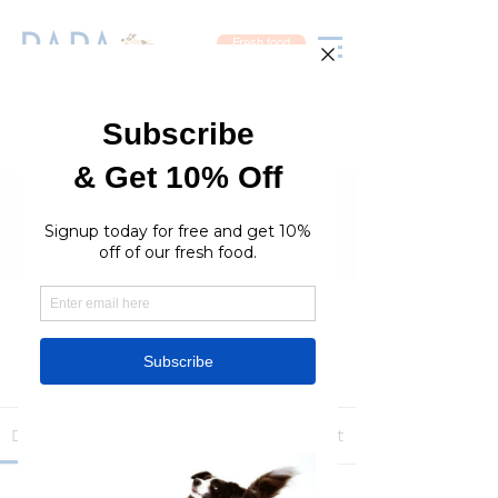
Fresh food
Groups
RaraPetcare Group
Public
·
396 members
Join
Discussion
Media
Members
About