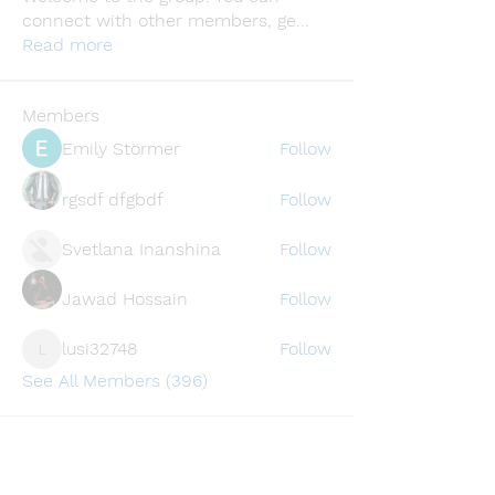
connect with other members, ge
...
Read more
Members
Emily Störmer
Follow
rgsdf dfgbdf
Follow
Svetlana Inanshina
Follow
Jawad Hossain
Follow
lusi32748
Follow
lusi32748
See All Members (396)