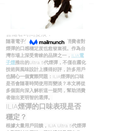
Back
aksmnm34
aksmnm34
April 20, 2025
ILIA Ultra 5代煙彈的口味是否
會隨著時間變淡？
隨著電子煙市場的快速成長，消費者對
煙彈的口感穩定度也愈發重視。作為台
灣市場上深受青睞的品牌之一，
ILIA電
子煙
推出的Ultra 5代煙彈，不僅在霧化
技術與風味設計上獲得好評，許多用戶
也關心一個實際問題：ILIA煙彈的口味
是否會隨著時間使用而變淡？本文將從
多個面向深入解析這一疑問，幫助消費
者做出更明智的選擇。
ILIA煙彈的口味表現是否
穩定？
根據大量用戶回饋，ILIA Ultra 5代煙彈