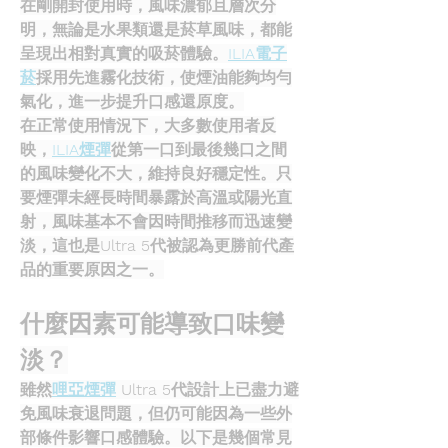
在剛開封使用時，風味濃郁且層次分
明，無論是水果類還是菸草風味，都能
呈現出相對真實的吸菸體驗。
ILIA電子
菸
採用先進霧化技術，使煙油能夠均勻
氣化，進一步提升口感還原度。
在正常使用情況下，大多數使用者反
映，
ILIA煙彈
從第一口到最後幾口之間
的風味變化不大，維持良好穩定性。只
要煙彈未經長時間暴露於高溫或陽光直
射，風味基本不會因時間推移而迅速變
淡，這也是Ultra 5代被認為更勝前代產
品的重要原因之一。
什麼因素可能導致口味變
淡？
雖然
哩亞煙彈
 Ultra 5代設計上已盡力避
免風味衰退問題，但仍可能因為一些外
部條件影響口感體驗。以下是幾個常見