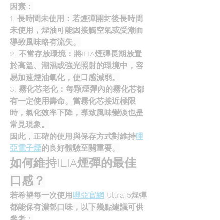
因素：
1. 長時間未使用：若煙彈開封後長時間
未使用，煙油可能因接觸空氣或受潮而
導致風味略有流失。
2. 不當存放環境：將ILIA煙彈長期放置
於高溫、潮濕或強光照射的環境中，容
易加速煙油氧化，使口感減弱。
3. 霧化芯老化：每顆煙彈內的霧化芯都
有一定使用壽命。當霧化芯接近極限
時，氣化效率下降，導致風味變淡也是
常見現象。
因此，正確的使用與保存方式對維持
哩
亞電子煙
的良好體驗至關重要。
如何維持ILIA煙彈的最佳
口感？
若希望每一次使用
哩亞官網
 Ultra 5煙彈
都能保有濃郁口味，以下幾點建議可供
參考：