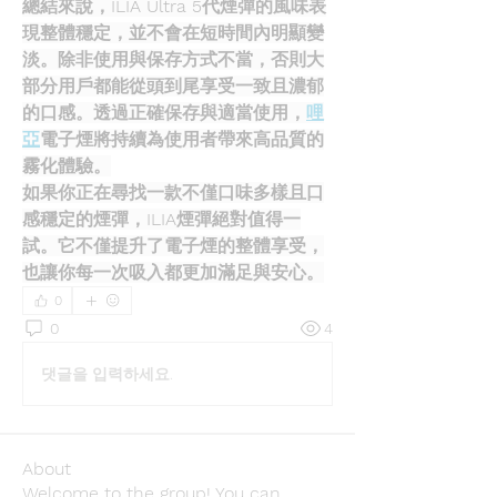
總結來說，ILIA Ultra 5代煙彈的風味表
現整體穩定，並不會在短時間內明顯變
淡。除非使用與保存方式不當，否則大
部分用戶都能從頭到尾享受一致且濃郁
的口感。透過正確保存與適當使用，
哩
亞
電子煙將持續為使用者帶來高品質的
霧化體驗。
如果你正在尋找一款不僅口味多樣且口
感穩定的煙彈，ILIA煙彈絕對值得一
試。它不僅提升了電子煙的整體享受，
也讓你每一次吸入都更加滿足與安心。
0
0
4
댓글을 입력하세요.
About
Welcome to the group! You can