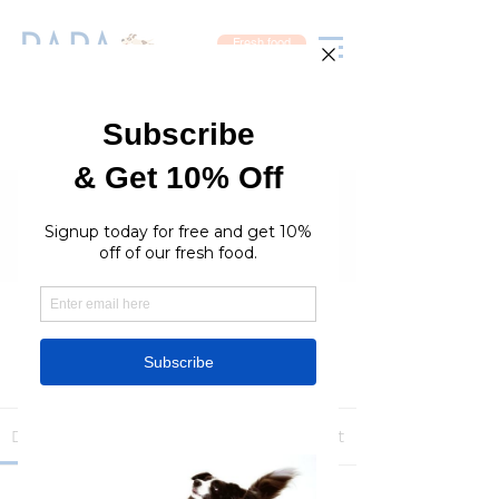
Fresh food
Groups
RaraPetcare Group
Public
·
396 members
Join
Discussion
Media
Members
About