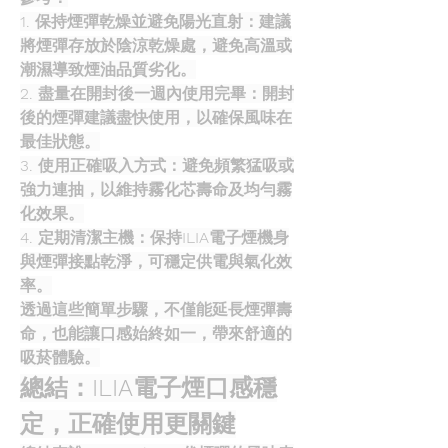
1. 保持煙彈乾燥並避免陽光直射：建議
將煙彈存放於陰涼乾燥處，避免高溫或
潮濕導致煙油品質劣化。
2. 盡量在開封後一週內使用完畢：開封
後的煙彈建議盡快使用，以確保風味在
最佳狀態。
3. 使用正確吸入方式：避免頻繁猛吸或
強力連抽，以維持霧化芯壽命及均勻霧
化效果。
4. 定期清潔主機：保持ILIA電子煙機身
與煙彈接點乾淨，可穩定供電與氣化效
率。
透過這些簡單步驟，不僅能延長煙彈壽
命，也能讓口感始終如一，帶來舒適的
吸菸體驗。
總結：ILIA電子煙口感穩
定，正確使用更關鍵