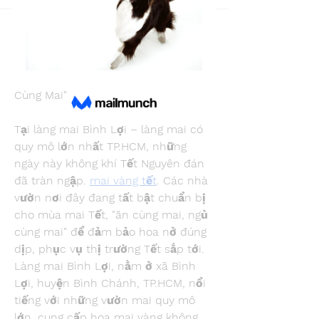
Back
Snake Boon
December 11, 2024
Làng Mai Bình Lợi Tất Bật Chuẩn Bị 
Mai Tết: Nông Dân "Ăn Cùng Mai, Ngủ 
Cùng Mai"
Tại làng mai Bình Lợi – làng mai có 
quy mô lớn nhất TP.HCM, những 
ngày này không khí Tết Nguyên đán 
đã tràn ngập. 
mai vàng tết
. Các nhà 
vườn nơi đây đang tất bật chuẩn bị 
cho mùa mai Tết, "ăn cùng mai, ngủ 
cùng mai" để đảm bảo hoa nở đúng 
dịp, phục vụ thị trường Tết sắp tới.
Làng mai Bình Lợi, nằm ở xã Bình 
Lợi, huyện Bình Chánh, TP.HCM, nổi 
tiếng với những vườn mai quy mô 
lớn, cung cấp hoa mai vàng không 