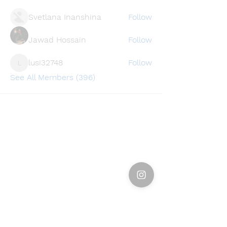
Svetlana Inanshina
Follow
Jawad Hossain
Follow
lusi32748
Follow
lusi32748
See All Members (396)
Find a store