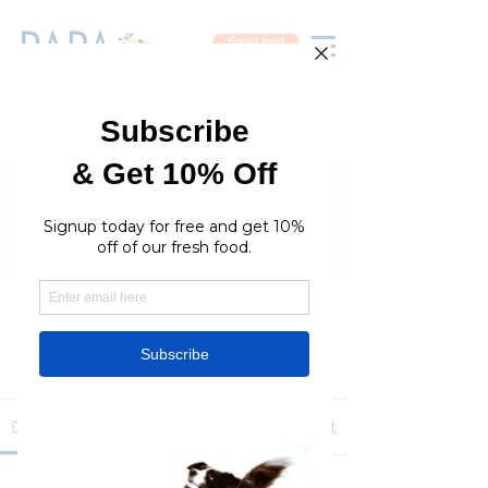
Fresh food
Groups
RaraPetcare Group
Public
·
396 members
Join
Discussion
Media
Members
About