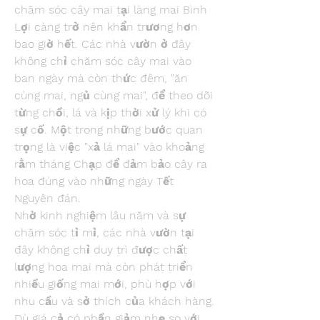
chăm sóc cây mai tại làng mai Bình 
Lợi càng trở nên khẩn trương hơn 
bao giờ hết. Các nhà vườn ở đây 
không chỉ chăm sóc cây mai vào 
ban ngày mà còn thức đêm, "ăn 
cùng mai, ngủ cùng mai", để theo dõi 
từng chồi, lá và kịp thời xử lý khi có 
sự cố. Một trong những bước quan 
trọng là việc "xả lá mai" vào khoảng 
rằm tháng Chạp để đảm bảo cây ra 
hoa đúng vào những ngày Tết 
Nguyên đán.
Nhờ kinh nghiệm lâu năm và sự 
chăm sóc tỉ mỉ, các nhà vườn tại 
đây không chỉ duy trì được chất 
lượng hoa mai mà còn phát triển 
nhiều giống mai mới, phù hợp với 
nhu cầu và sở thích của khách hàng. 
Dù giá cả có phần giảm nhẹ so với 