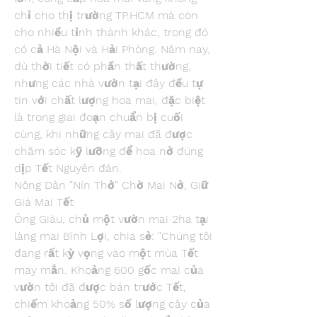
chỉ cho thị trường TP.HCM mà còn 
cho nhiều tỉnh thành khác, trong đó 
có cả Hà Nội và Hải Phòng. Năm nay, 
dù thời tiết có phần thất thường, 
nhưng các nhà vườn tại đây đều tự 
tin với chất lượng hoa mai, đặc biệt 
là trong giai đoạn chuẩn bị cuối 
cùng, khi những cây mai đã được 
chăm sóc kỹ lưỡng để hoa nở đúng 
dịp Tết Nguyên đán.
Nông Dân "Nín Thở" Chờ Mai Nở, Giữ 
Giá Mai Tết
Ông Giàu, chủ một vườn mai 2ha tại 
làng mai Bình Lợi, chia sẻ: "Chúng tôi 
đang rất kỳ vọng vào một mùa Tết 
may mắn. Khoảng 600 gốc mai của 
vườn tôi đã được bán trước Tết, 
chiếm khoảng 50% số lượng cây của 