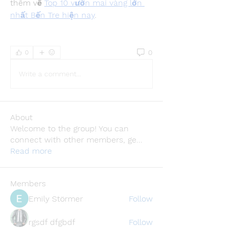
thêm về 
Top 10 vườn mai vàng lớn 
nhất Bến Tre hiện nay
.
0
0
Write a comment...
About
Welcome to the group! You can
connect with other members, ge
...
Read more
Members
Emily Störmer
Follow
rgsdf dfgbdf
Follow