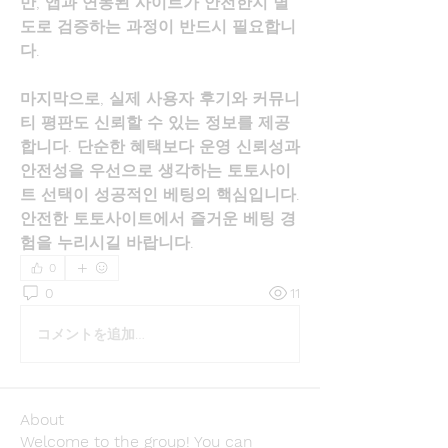
만, 앱과 연동된 사이트가 안전한지 별
도로 검증하는 과정이 반드시 필요합니
다.
마지막으로, 실제 사용자 후기와 커뮤니
티 평판도 신뢰할 수 있는 정보를 제공
합니다. 단순한 혜택보다 운영 신뢰성과 
안전성을 우선으로 생각하는 토토사이
트 선택이 성공적인 베팅의 핵심입니다. 
안전한 토토사이트에서 즐거운 베팅 경
험을 누리시길 바랍니다.
0
0
11
コメントを追加…
About
Welcome to the group! You can