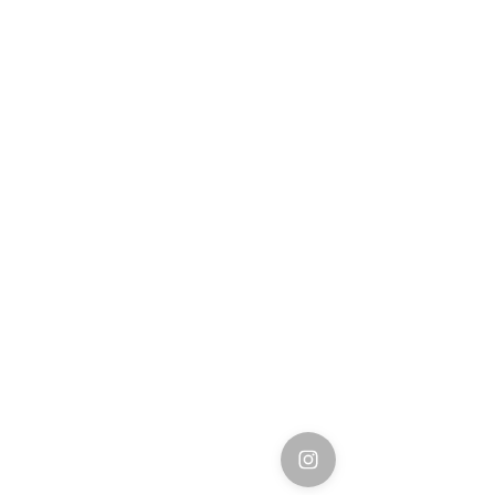
Find a store