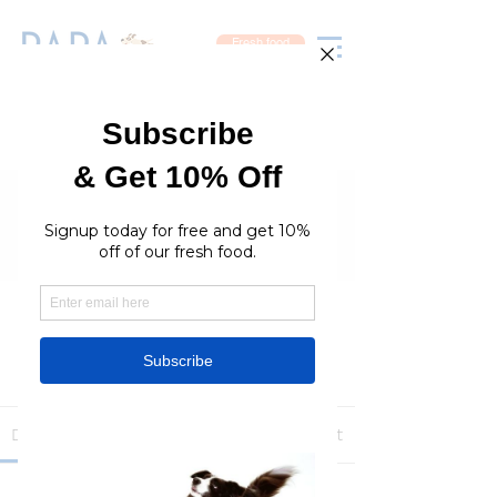
Fresh food
Groups
RaraPetcare Group
Public
·
396 members
Join
Discussion
Media
Members
About