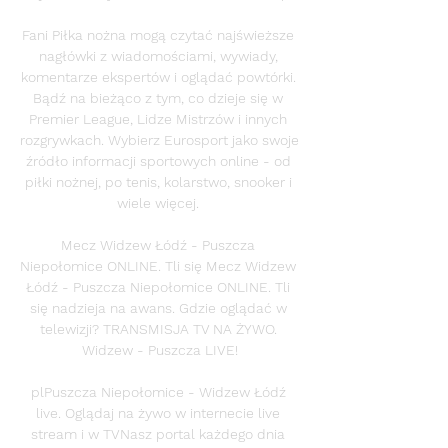
Fani Piłka nożna mogą czytać najświeższe 
nagłówki z wiadomościami, wywiady, 
komentarze ekspertów i oglądać powtórki. 
Bądź na bieżąco z tym, co dzieje się w 
Premier League, Lidze Mistrzów i innych 
rozgrywkach. Wybierz Eurosport jako swoje 
źródło informacji sportowych online - od 
piłki nożnej, po tenis, kolarstwo, snooker i 
wiele więcej. 

Mecz Widzew Łódź - Puszcza 
Niepołomice ONLINE. Tli się Mecz Widzew 
Łódź - Puszcza Niepołomice ONLINE. Tli 
się nadzieja na awans. Gdzie oglądać w 
telewizji? TRANSMISJA TV NA ŻYWO. 
Widzew - Puszcza LIVE!

plPuszcza Niepołomice - Widzew Łódź 
live. Oglądaj na żywo w internecie live 
stream i w TVNasz portal każdego dnia 