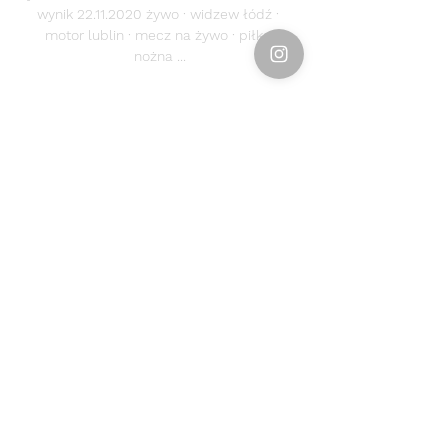
wynik 22.11.2020 żywo · widzew łódź · 
motor lublin · mecz na żywo · piłka 
nożna ...
0
0
Напишете коментар...
About
Welcome to the group! You can
connect with other members, ge
...
Read more
Members
Emily Störmer
Follow