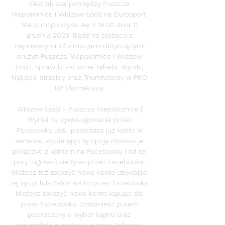
Ekstraklasa pomiędzy Puszcza 
Niepołomice i Widzew Łódź na Eurosport. 
Mecz rozpoczyna się o 19:00 dnia 11 
grudnia 2023. Bądź na bieżąco z 
najnowszymi informacjami dotyczącymi 
drużyn Puszcza Niepołomice i Widzew 
Łódź, sprawdź aktualne Tabela, Wyniki, 
Najlepsi strzelcy oraz Triumfatorzy w PKO 
BP Ekstraklasa. 

Widzew Łódź - Puszcza Niepołomice | 
Wyniki na żywoLogowanie przez 
Facebooka Jeśli posiadasz już konto w 
serwisie, wybierając tę opcję możesz je 
połączyć z kontem na Facebooku i od tej 
pory logować sie tylko przez Facebooka. 
Możesz też założyć nowe konto używając 
tej opcji. lub Załóż konto przez Facebooka 
Możesz założyć nowe konto logując się 
przez Facebooka. Zostaniesz potem 
poproszony o wybór loginu oraz 
opcjonalnie o podanie numeru telefonu. 