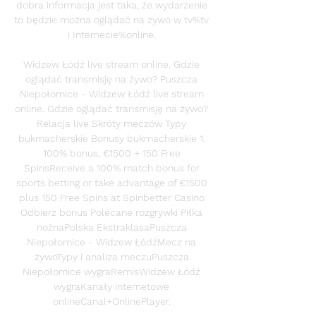
dobra informacja jest taka, że wydarzenie 
to będzie można oglądać na żywo w tv%tv 
i Internecie%online. 

Widzew Łódź live stream online. Gdzie 
oglądać transmisję na żywo? ﻿Puszcza 
Niepołomice - Widzew Łódź live stream 
online. Gdzie oglądać transmisję na żywo? 
Relacja live Skróty meczów Typy 
bukmacherskie Bonusy bukmacherskie 1. 
100% bonus, €1500 + 150 Free 
SpinsReceive a 100% match bonus for 
sports betting or take advantage of €1500 
plus 150 Free Spins at Spinbetter Casino 
Odbierz bonus Polecane rozgrywki Piłka 
nożnaPolska EkstraklasaPuszcza 
Niepołomice - Widzew ŁódźMecz na 
żywoTypy i analiza meczuPuszcza 
Niepołomice wygraRemisWidzew Łódź 
wygraKanały internetowe 
onlineCanal+OnlinePlayer. 
