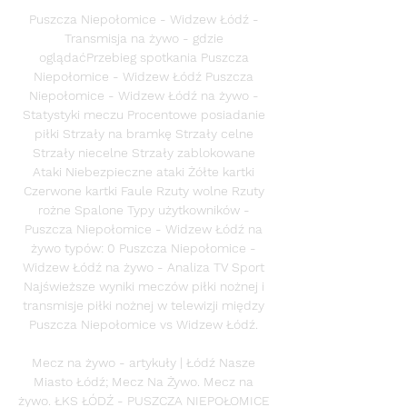
Puszcza Niepołomice - Widzew Łódź - 
Transmisja na żywo - gdzie 
oglądaćPrzebieg spotkania Puszcza 
Niepołomice - Widzew Łódź Puszcza 
Niepołomice - Widzew Łódź na żywo - 
Statystyki meczu Procentowe posiadanie 
piłki Strzały na bramkę Strzały celne 
Strzały niecelne Strzały zablokowane 
Ataki Niebezpieczne ataki Żółte kartki 
Czerwone kartki Faule Rzuty wolne Rzuty 
rożne Spalone Typy użytkowników - 
Puszcza Niepołomice - Widzew Łódź na 
żywo typów: 0 Puszcza Niepołomice - 
Widzew Łódź na żywo - Analiza TV Sport 
Najświeższe wyniki meczów piłki nożnej i 
transmisje piłki nożnej w telewizji między 
Puszcza Niepołomice vs Widzew Łódź. 

Mecz na żywo - artykuły | Łódź Nasze 
Miasto Łódź; Mecz Na Żywo. Mecz na 
żywo. ŁKS ŁÓDŹ - PUSZCZA NIEPOŁOMICE 