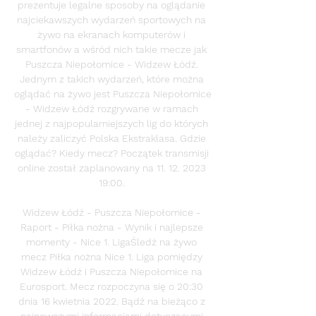
prezentuje legalne sposoby na oglądanie 
najciekawszych wydarzeń sportowych na 
żywo na ekranach komputerów i 
smartfonów a wśród nich takie mecze jak 
Puszcza Niepołomice - Widzew Łódź. 
Jednym z takich wydarzeń, które można 
oglądać na żywo jest Puszcza Niepołomice 
- Widzew Łódź rozgrywane w ramach 
jednej z najpopularniejszych lig do których 
należy zaliczyć Polska Ekstraklasa. Gdzie 
oglądać? Kiedy mecz? Początek transmisji 
online został zaplanowany na 11. 12. 2023 
19:00. 

Widzew Łódź - Puszcza Niepołomice - 
Raport - Piłka nożna - Wynik i najlepsze 
momenty - Nice 1. LigaŚledź na żywo 
mecz Piłka nożna Nice 1. Liga pomiędzy 
Widzew Łódź i Puszcza Niepołomice na 
Eurosport. Mecz rozpoczyna się o 20:30 
dnia 16 kwietnia 2022. Bądź na bieżąco z 
najnowszymi informacjami dotyczącymi 