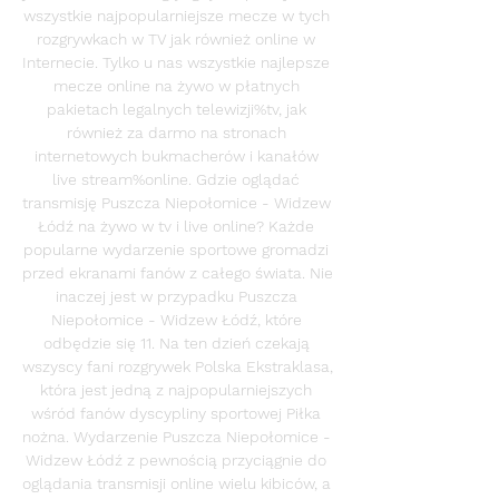
wszystkie najpopularniejsze mecze w tych 
rozgrywkach w TV jak również online w 
Internecie. Tylko u nas wszystkie najlepsze 
mecze online na żywo w płatnych 
pakietach legalnych telewizji%tv, jak 
również za darmo na stronach 
internetowych bukmacherów i kanałów 
live stream%online. Gdzie oglądać 
transmisję Puszcza Niepołomice - Widzew 
Łódź na żywo w tv i live online? Każde 
popularne wydarzenie sportowe gromadzi 
przed ekranami fanów z całego świata. Nie 
inaczej jest w przypadku Puszcza 
Niepołomice - Widzew Łódź, które 
odbędzie się 11. Na ten dzień czekają 
wszyscy fani rozgrywek Polska Ekstraklasa, 
która jest jedną z najpopularniejszych 
wśród fanów dyscypliny sportowej Piłka 
nożna. Wydarzenie Puszcza Niepołomice - 
Widzew Łódź z pewnością przyciągnie do 
oglądania transmisji online wielu kibiców, a 