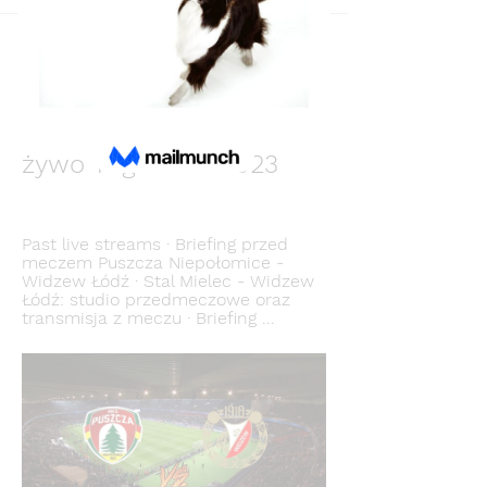
Back
Вика Томина
December 11, 2023
Puszcza Widzew na 
żywo 11 grudnia 2023
Past live streams · Briefing przed 
meczem Puszcza Niepołomice - 
Widzew Łódź · Stal Mielec - Widzew 
Łódź: studio przedmeczowe oraz 
transmisja z meczu · Briefing ...