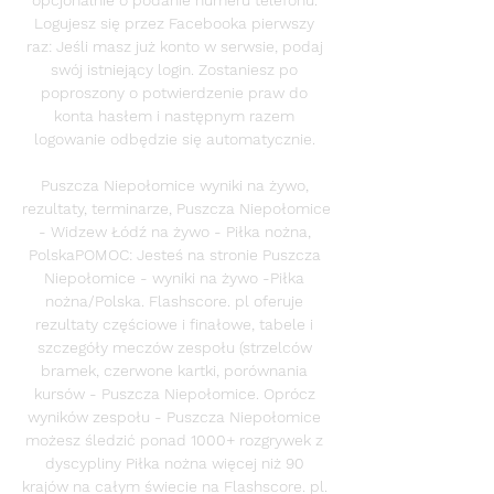
Logujesz się przez Facebooka pierwszy 
raz: Jeśli masz już konto w serwsie, podaj 
swój istniejący login. Zostaniesz po 
poproszony o potwierdzenie praw do 
konta hasłem i następnym razem 
logowanie odbędzie się automatycznie. 

Puszcza Niepołomice wyniki na żywo, 
rezultaty, terminarze, Puszcza Niepołomice 
- Widzew Łódź na żywo - Piłka nożna, 
PolskaPOMOC: Jesteś na stronie Puszcza 
Niepołomice - wyniki na żywo -Piłka 
nożna/Polska. Flashscore. pl oferuje 
rezultaty częściowe i finałowe, tabele i 
szczegóły meczów zespołu (strzelców 
bramek, czerwone kartki, porównania 
kursów - Puszcza Niepołomice. Oprócz 
wyników zespołu - Puszcza Niepołomice 
możesz śledzić ponad 1000+ rozgrywek z 
dyscypliny Piłka nożna więcej niż 90 
krajów na całym świecie na Flashscore. pl. 
