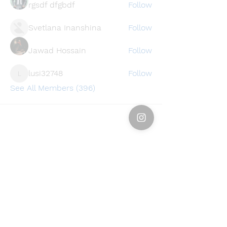
rgsdf dfgbdf
Follow
Svetlana Inanshina
Follow
Jawad Hossain
Follow
lusi32748
Follow
lusi32748
See All Members (396)
Find a store