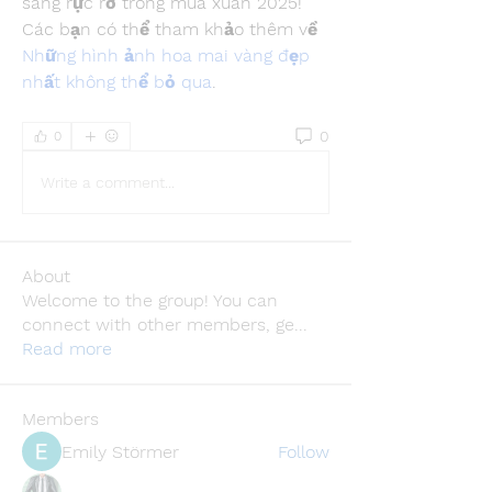
sáng rực rỡ trong mùa xuân 2025! 
Các bạn có thể tham khảo thêm về 
Những hình ảnh hoa mai vàng đẹp 
nhất không thể bỏ qua
.
0
0
Write a comment...
About
Welcome to the group! You can
connect with other members, ge
...
Read more
Members
Emily Störmer
Follow