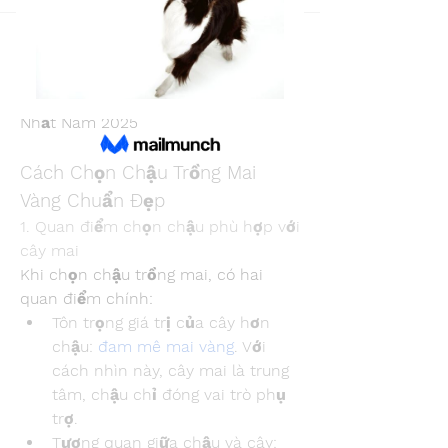
Back
Snake Boon
December 15, 2024
Top 7 Mẫu Chậu Trồng Mai Vàng Đẹp 
Nhất Năm 2025
Cách Chọn Chậu Trồng Mai 
Vàng Chuẩn Đẹp
1. Quan điểm chọn chậu phù hợp với 
cây mai
Khi chọn chậu trồng mai, có hai 
quan điểm chính:
Tôn trọng giá trị của cây hơn 
chậu: 
đam mê mai vàng
. Với 
cách nhìn này, cây mai là trung 
tâm, chậu chỉ đóng vai trò phụ 
trợ.
Tương quan giữa chậu và cây: 