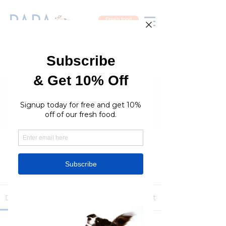
Fresh food
Groups
RaraPetcare Group
Public
·
396 members
Join
Discussion
Media
Members
About