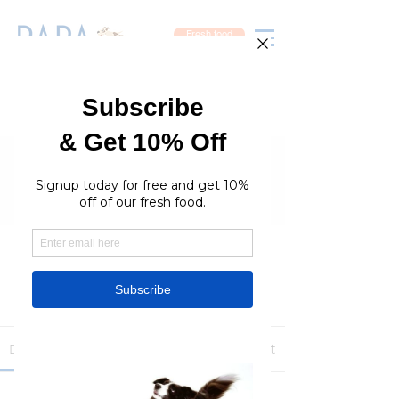
Fresh food
Groups
RaraPetcare Group
Public
·
396 members
Join
Discussion
Media
Members
About