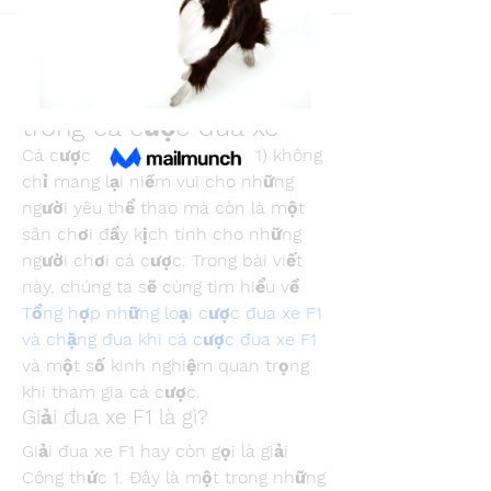
Back
nguyenbich13697
nguyenbich13697
December 13, 2023
Các loại cược phổ biến 
trong cá cược đua xe
Cá cược đua xe Formula 1 (F1) không 
chỉ mang lại niềm vui cho những 
người yêu thể thao mà còn là một 
sân chơi đầy kịch tính cho những 
người chơi cá cược. Trong bài viết 
này, chúng ta sẽ cùng tìm hiểu về 
Tổng hợp những loại cược đua xe F1 
và chặng đua khi cá cược đua xe F1
và một số kinh nghiệm quan trọng 
khi tham gia cá cược.
Giải đua xe F1 là gì?
Giải đua xe F1 hay còn gọi là giải 
Công thức 1. Đây là một trong những 