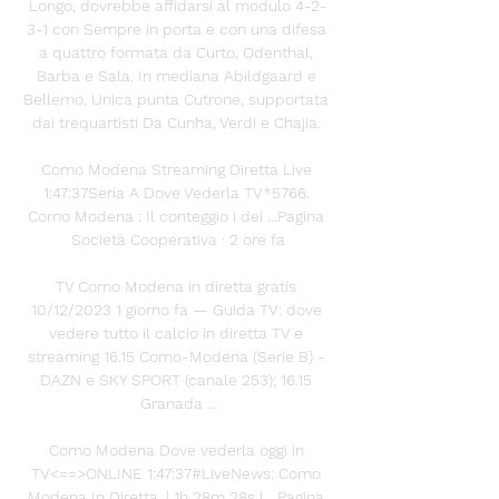
Longo, dovrebbe affidarsi al modulo 4-2-
3-1 con Sempre in porta e con una difesa 
a quattro formata da Curto, Odenthal, 
Barba e Sala. In mediana Abildgaard e 
Bellemo. Unica punta Cutrone, supportata 
dai trequartisti Da Cunha, Verdi e Chajia. 

Como Modena Streaming Diretta Live 
1:47:37Seria A Dove Vederla TV*5766. 
Como Modena : Il conteggio i dei ...Pagina 
Società Cooperativa · 2 ore fa

TV Como Modena in diretta gratis 
10/12/2023 1 giorno fa — Guida TV: dove 
vedere tutto il calcio in diretta TV e 
streaming 16.15 Como-Modena (Serie B) - 
DAZN e SKY SPORT (canale 253); 16.15 
Granada ...

Como Modena Dove vederla oggi in 
TV<==>ONLINE 1:47:37#LiveNews: Como 
Modena In Diretta. | 1h 28m 28s | ...Pagina 