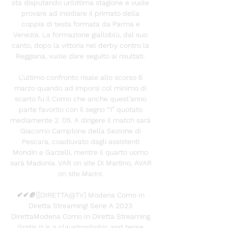
sta disputando un’ottima stagione e vuole 
provare ad insidiare il primato della 
coppia di testa formata da Parma e 
Venezia. La formazione gialloblù, dal suo 
canto, dopo la vittoria nel derby contro la 
Reggiana, vuole dare seguito ai risultati. 

L’ultimo confronto risale allo scorso 6 
marzo quando ad imporsi col minimo di 
scarto fu il Como che anche quest’anno 
parte favorito con il segno “1” quotato 
mediamente 2. 05. A dirigere il match sarà 
Giacomo Camplone della Sezione di 
Pescara, coadiuvato dagli assistenti 
Mondin e Garzelli, mentre il quarto uomo 
sarà Madonia. VAR on site Di Martino, AVAR 
on site Marini. 

✔✔🏈[[DIRETTA@TV] Modena Como In 
Diretta Streaming! Serie A 2023 
DirettaModena Como In Diretta Streaming 
Gratis It is a claustrophobic and tense 