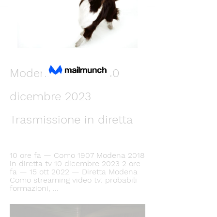
Back
Андрей Громов
December 10, 2023
Streaming: Como — 
Modena diretta tv 10 
dicembre 2023 
Trasmissione in diretta
10 ore fa — Como 1907 Modena 2018 
in diretta tv 10 dicembre 2023 2 ore 
fa — 15 ott 2022 — Diretta Modena 
Como streaming video tv: probabili 
formazioni, ...