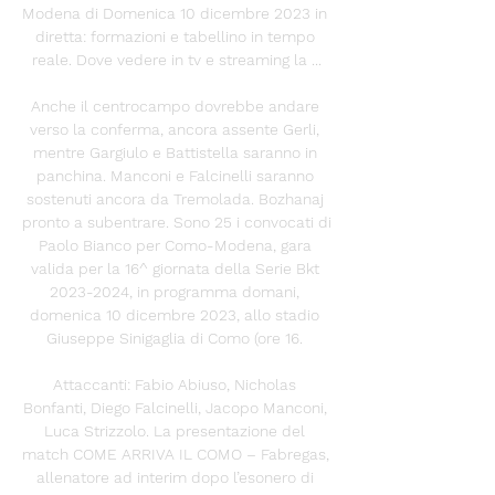
Modena di Domenica 10 dicembre 2023 in 
diretta: formazioni e tabellino in tempo 
reale. Dove vedere in tv e streaming la ...

Anche il centrocampo dovrebbe andare 
verso la conferma, ancora assente Gerli, 
mentre Gargiulo e Battistella saranno in 
panchina. Manconi e Falcinelli saranno 
sostenuti ancora da Tremolada. Bozhanaj 
pronto a subentrare. Sono 25 i convocati di 
Paolo Bianco per Como-Modena, gara 
valida per la 16^ giornata della Serie Bkt 
2023-2024, in programma domani, 
domenica 10 dicembre 2023, allo stadio 
Giuseppe Sinigaglia di Como (ore 16. 

Attaccanti: Fabio Abiuso, Nicholas 
Bonfanti, Diego Falcinelli, Jacopo Manconi, 
Luca Strizzolo. La presentazione del 
match COME ARRIVA IL COMO – Fabregas, 
allenatore ad interim dopo l’esonero di 