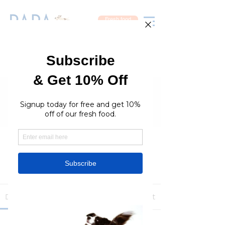
Fresh food
Groups
RaraPetcare Group
Public
·
396 members
Join
Discussion
Media
Members
About