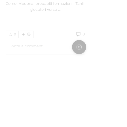
Como-Modena, probabili formazioni | Tanti 
giocatori verso ...
0
0
Write a comment...
About
Welcome to the group! You can
connect with other members, ge
...
Read more
Members
Emily Störmer
Follow