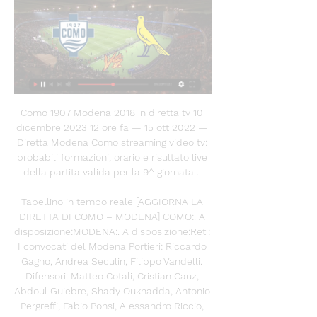
Como 1907 Modena 2018 in diretta tv 10 
dicembre 2023 12 ore fa — 15 ott 2022 — 
Diretta Modena Como streaming video tv: 
probabili formazioni, orario e risultato live 
della partita valida per la 9^ giornata ...

Tabellino in tempo reale [AGGIORNA LA 
DIRETTA DI COMO – MODENA] COMO:. A 
disposizione:MODENA:. A disposizione:Reti: 
I convocati del Modena Portieri: Riccardo 
Gagno, Andrea Seculin, Filippo Vandelli. 
Difensori: Matteo Cotali, Cristian Cauz, 
Abdoul Guiebre, Shady Oukhadda, Antonio 
Pergreffi, Fabio Ponsi, Alessandro Riccio, 