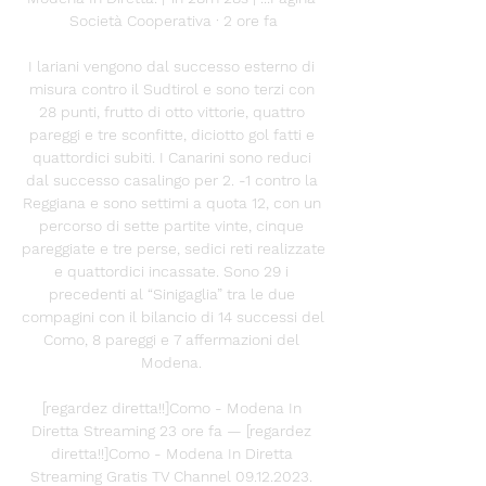
Società Cooperativa · 2 ore fa

I lariani vengono dal successo esterno di 
misura contro il Sudtirol e sono terzi con 
28 punti, frutto di otto vittorie, quattro 
pareggi e tre sconfitte, diciotto gol fatti e 
quattordici subiti. I Canarini sono reduci 
dal successo casalingo per 2. -1 contro la 
Reggiana e sono settimi a quota 12, con un 
percorso di sette partite vinte, cinque 
pareggiate e tre perse, sedici reti realizzate 
e quattordici incassate. Sono 29 i 
precedenti al “Sinigaglia” tra le due 
compagini con il bilancio di 14 successi del 
Como, 8 pareggi e 7 affermazioni del 
Modena. 

[regardez diretta!!]Como - Modena In 
Diretta Streaming 23 ore fa — [regardez 
diretta!!]Como - Modena In Diretta 
Streaming Gratis TV Channel 09.12.2023. 