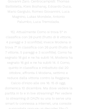
Giovanni Zaro. Centrocampisti: Thomas 
Battistella, Kleis Bozhanaj, Edoardo Duca, 
Mario Gargiulo, Romeo Giovannini, Luca 
Magnino, Lukas Mondele, Antonio 
Palumbo, Luca Tremolada. 

15). Attualmente Como si trova 5° in 
classifica con 28 punti (frutto di 8 vittorie, 
4 pareggi e 3 sconfitte); invece Modena si 
trova 7° in classifica con 26 punti (frutto di 
7 vittorie, 5 pareggi e 3 sconfitte). Como ha 
segnato 18 gol e ne ha subiti 14; Modena ha 
segnato 16 gol e ne ha subiti 14. Il Como, 
quinto in classifica e imbattuto dal 20 
ottobre, affronta il Modena, settimo e 
reduce dalla vittoria contro la Reggiana. 
Calcio d’inizio alle ore 16. 15 di oggi, 
domenica 10 dicembre. Ma dove vedere la 
partita in tv e in live streaming? Per vedere 
lo streaming di DAZN su una tv serve una 
smart tv connessa a internet, una console 
supportata oppure un decoder Sky Q. 