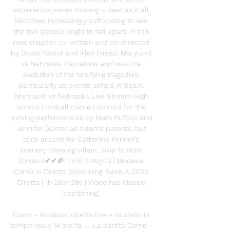
experience, never missing a beat as it all 
becomes increasingly suffocating to see 
the two people begin to fall apart. In this 
new chapter, co-written and co-directed 
by David Pastor and Àlex Pastor, Maryland 
vs Nebraska Barcelona explores the 
evolution of the terrifying tragedies, 
particularly as events unfold in Spain. 
Maryland vs Nebraska Live Stream High 
School Football Game Look out for the 
moving performances by Mark Ruffalo and 
Jennifer Garner as Adam’s parents, but 
stick around for Catherine Keener’s 
scenery chewing villain.. Skip to Main 
Content✔✔🏈[[DIRETTA@TV] Modena 
Como In Diretta Streaming! Serie A 2023 
Diretta | 1h 28m 28s | Video has closed 
captioning. 

Como - Modena: diretta live e risultato in 
tempo reale 14 ore fa — La partita Como - 