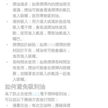
煙油過多
：如果煙彈內的煙油填充
過滿，煙油可能會通過煙彈的氣孔
進入吸嘴，從而導致吸到油。
過快吸入
：用力過大或過於急促地
吸入電子煙，會造成煙油快速流
動，從而進入氣道，導致油氣進入
嘴巴。
煙彈設計缺陷
：如果KIS5煙彈的密
封設計不良，煙油有可能會漏出，
進而進入吸嘴。
長時間未使用
：如果煙彈長時間沒
有使用，煙油可能會在煙彈內部積
聚，並隨著首次吸入的氣流一起進
入吸嘴。
如何避免吸到油
為了防止在使用
KIS5
電子煙時吸到油，
可以從以下幾個方面進行預防：
適量注油
：每次注油時，應確保煙