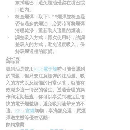
擦拭嘴巴，避免煙油殘留在嘴巴或
口腔內。
檢查煙彈
：取下KIS5煙彈並檢查是
否有過多的煙油，必要時可將煙彈
清理乾淨，重新裝入適量的煙油。
調整吸入方式
：再次使用時，請調
整吸入的方式，避免過度吸入，保
持吸煙過程的順暢。
結語
吸到油是使用
KIS5電子煙
時可能會遇到
的問題，但只要注意煙彈的注油量、吸
入的方式以及設備的日常保養，就能有
效減少這一情況的發生。透過合理的操
作和定期檢查，你可以享受到穩定且愉
快的電子煙體驗，避免吸到油帶來的不
適。
Kiss 官網
購物，享滿額免運，買煙
彈送主機等優惠活動~
熱銷推薦