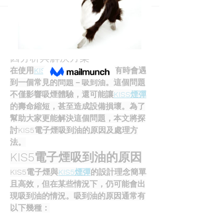
Back
emeurabe330
emeurabe330
August 20, 2025
KISS電子煙吸到油怎麼辦？原
因分析與解決方案
在使用
KISS電子煙
的過程中，有時會遇
到一個常見的問題－吸到油。這個問題
不僅影響吸煙體驗，還可能讓
KISS煙彈
的壽命縮短，甚至造成設備損壞。為了
幫助大家更能解決這個問題，本文將探
討KIS5電子煙吸到油的原因及處理方
法。
KIS5電子煙吸到油的原因
KIS5電子煙與
KIS5煙彈
的設計理念簡單
且高效，但在某些情況下，仍可能會出
現吸到油的情況。吸到油的原因通常有
以下幾種：