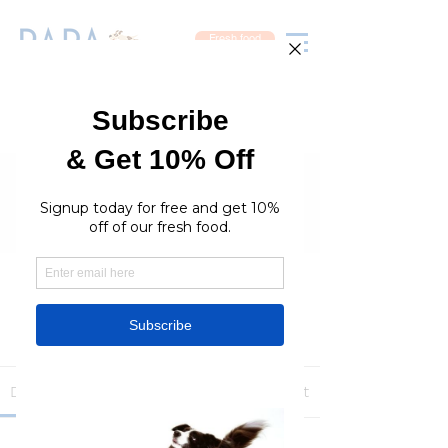
Fresh food
Groups
RaraPetcare Group
Public
·
396 members
Join
Discussion
Media
Members
About