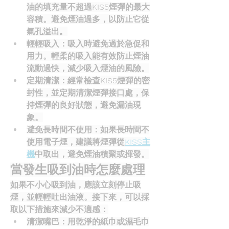
油的填充量不超過KIS5煙彈的最大
容積。避免煙油過多，以防止它從
氣孔溢出。
輕輕吸入
：吸入時避免過於急促和
用力。輕柔的吸入能有效防止煙油
流動過快，減少吸入煙油的風險。
定期清潔
：經常檢查KIS5煙彈的密
封性，並定期清潔煙彈接口處，保
持煙彈的良好狀態，避免漏油現
象。
避免長時間不使用
：如果長時間不
使用電子煙，建議將煙彈從
KISS主
機
中取出，避免煙油積聚或揮發。
當發生吸到油時怎麼處理
如果不小心吸到油，應該立刻停止吸
煙，並輕輕吐出油液。接下來，可以採
取以下措施來減少不適感：
清潔嘴巴
：用乾淨的紙巾或濕毛巾