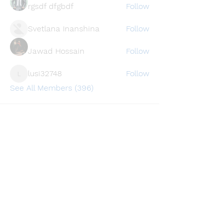
rgsdf dfgbdf
Follow
Svetlana Inanshina
Follow
Jawad Hossain
Follow
lusi32748
Follow
lusi32748
See All Members (396)
Find a store