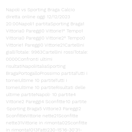
Napoli vs Sporting Braga Calcio 
diretta online oggi 12/12/2023 
20:00Napoli1 partitaSporting Braga1 
Vittoria0 Pareggi0 Vittorie1° Tempo1 
Vittoria0 Pareggi0 Vittorie2° Tempo0 
Vittorie1 Pareggi0 Vittorie21Cartellini 
gialliTotale: 9963Cartellini rossiTotale: 
0000Confronti ultimi 
risultatiNapoliItaliaSporting 
BragaPortogalloProssimo partitaTutti i 
torneiUltime 10 partiteTutti i 
torneiUltime 10 partiteRisultati delle 
ultime partiteNapoli· 10 partite4 
Vittorie2 Pareggi4 Sconfitte·10 partite 
·Sporting Braga5 Vittorie3 Pareggi2 
SconfitteVittorie nette21Sconfitte 
nette31Vittorie in rimonta02Sconfitte 
in rimonta1013Fatti230-15'16-30'31-