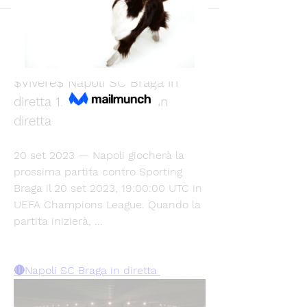
Back
Md.Eashin Rashid Joy
December 12, 2023
$Vivere$ Napoli SC Braga in 
diretta 12/12/2023 Sport in 
diretta
20 set 2023 — Napoli giocherà la 
prossima partita contro Sporting 
Braga il 20 set 2023, 19:00:00 UTC in 
UEFA Champions League. Quando la 
partita inizierà, ...
🔴Napoli SC Braga in diretta 