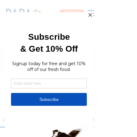
Fresh food
Groups
RaraPetcare Group
Public
·
396 members
Join
Discussion
Media
Members
About