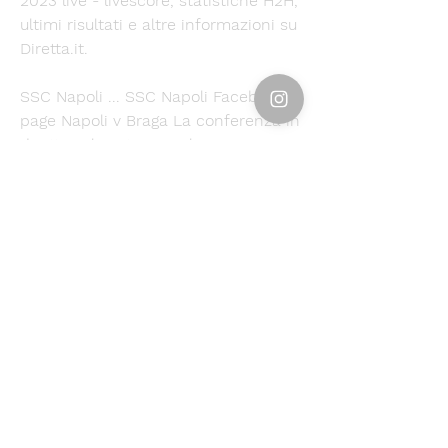
2023 live - livescore, statistiche H2H, 
ultimi risultati e altre informazioni su 
Diretta.it.
SSC Napoli ... SSC Napoli Facebook 
page Napoli v Braga La conferenza in 
diretta sul nostro canale YT: 
https://youtube.com/live/YAIzidkNabY
SSC Napoli vs SC Braga Testa a testa 
Le squadre di calcio SSC Napoli e SC 
Braga hanno giocato 2 partite dal 
2012. Tra di loro, SSC Napoli ha vinto 
2 partite (Goal totali 5, PPG 2.5), SC 
Braga ...
0
0
Write a comment...