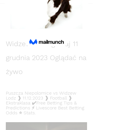
Back
Валера Кинзов
December 11, 2023
Puszcza Niepołomice 
Widzew Łódź gledaj 11 
grudnia 2023 Oglądać na 
żywo
Puszcza Niepolomice vs Widzew 
Lodz ❱ 11.12.2023 ❱ Football ❱ 
Ekstraklasa ✔️Free Betting Tips & 
Predictions ⚡ Livescore Best Betting 
Odds ⭐ Stats.