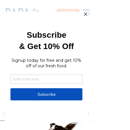
Fresh food
Groups
RaraPetcare Group
Public
·
396 members
Join
Discussion
Media
Members
About