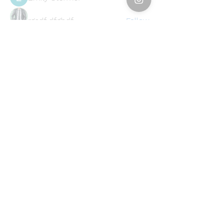
rgsdf dfgbdf
Follow
Svetlana Inanshina
Follow
Jawad Hossain
Follow
lusi32748
Follow
lusi32748
See All Members (396)
Find a store