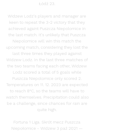
Łódź 23. 

Widzew Lodz's players and manager are 
keen to repeat the 3-2 victory that they 
achieved againt Puszcza Niepolomice in 
the last match. It's unlikely that Puszcza 
Niepolomice will win this match the 
upcoming match, considering they lost the 
last three times they played against 
Widzew Lodz. In the last three matches of 
the two teams facing each other, Widzew 
Lodz scored a total of 5 goals while 
Puszcza Niepolomice only scored 2. 
Temperatures on 11. 12. 2023 are expected 
to reach 8°C, so the teams will have to 
watch themselves. Precipitation could also 
be a challenge, since chances for rain are 
quite high. 

Fortuna 1 Liga. Skrót mecz Puszcza 
Niepołomice - Widzew 3 paź 2021 — 