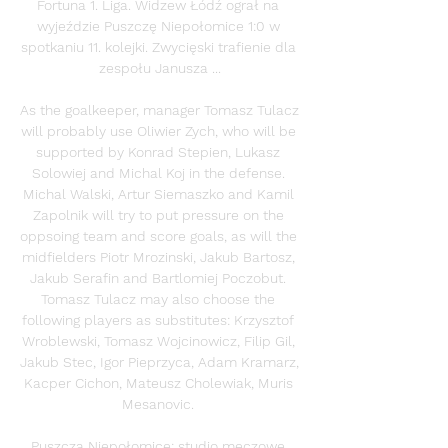
Fortuna 1. Liga. Widzew Łódź ograł na 
wyjeździe Puszczę Niepołomice 1:0 w 
spotkaniu 11. kolejki. Zwycięski trafienie dla 
zespołu Janusza ...

As the goalkeeper, manager Tomasz Tulacz 
will probably use Oliwier Zych, who will be 
supported by Konrad Stepien, Lukasz 
Solowiej and Michal Koj in the defense. 
Michal Walski, Artur Siemaszko and Kamil 
Zapolnik will try to put pressure on the 
oppsoing team and score goals, as will the 
midfielders Piotr Mrozinski, Jakub Bartosz, 
Jakub Serafin and Bartlomiej Poczobut. 
Tomasz Tulacz may also choose the 
following players as substitutes: Krzysztof 
Wroblewski, Tomasz Wojcinowicz, Filip Gil, 
Jakub Stec, Igor Pieprzyca, Adam Kramarz, 
Kacper Cichon, Mateusz Cholewiak, Muris 
Mesanovic. 

Puszcza Niepołomice: studio meczowe 