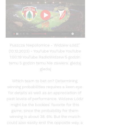
Puszcza Niepołomice - Widzew Łódź" 
(10.12.2023) - YouTube YouTube YouTube 
1:00:19 YouTube RadioWidzew 5 godzin 
temu 5 godzin temu Nie zawiera: gledaj 
gledaj

Which team to bet on? Determining 
winning probabilities requires a keen eye 
for details as well as an appreciation of 
past levels of performance. Widzew Lódz 
might be the bookies' favorite for this 
game, since the probability for them 
winning is about 38. 6%. But the match 
could also easily end the opposite way, a 