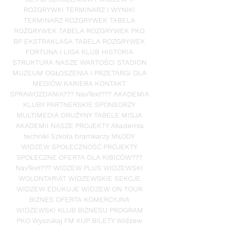
ROZGRYWKI TERMINARZ I WYNIKI 
TERMINARZ ROZGRYWEK TABELA 
ROZGRYWEK TABELA ROZGRYWEK PKO 
BP EKSTRAKLASA TABELA ROZGRYWEK 
FORTUNA I LIGA KLUB HISTORIA 
STRUKTURA NASZE WARTOŚCI STADION 
MUZEUM OGŁOSZENIA I PRZETARGI DLA 
MEDIÓW KARIERA KONTAKT 
SPRAWOZDANIA??? NavText??? AKADEMIA 
KLUBY PARTNERSKIE SPONSORZY 
MULTIMEDIA DRUŻYNY TABELE MISJA 
AKADEMII NASZE PROJEKTY Akademia 
techniki Szkoła bramkarzy MŁODY 
WIDZEW SPOŁECZNOŚĆ PROJEKTY 
SPOŁECZNE OFERTA DLA KIBICÓW??? 
NavText??? WIDZEW PLUS WIDZEWSKI 
WOLONTARIAT WIDZEWSKIE SEKCJE 
WIDZEW EDUKUJE WIDZEW ON TOUR 
BIZNES OFERTA KOMERCYJNA 
WIDZEWSKI KLUB BIZNESU PROGRAM 
PKO Wyszukaj FM KUP BILETY Widzew 