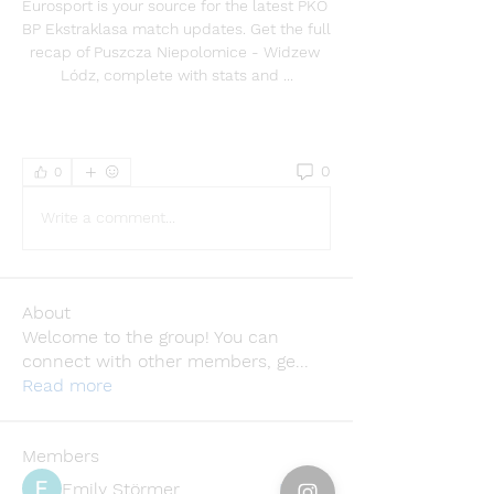
Eurosport is your source for the latest PKO 
BP Ekstraklasa match updates. Get the full 
recap of Puszcza Niepolomice - Widzew 
Lódz, complete with stats and ...
0
0
Write a comment...
About
Welcome to the group! You can
connect with other members, ge
...
Read more
Members
Emily Störmer
Follow