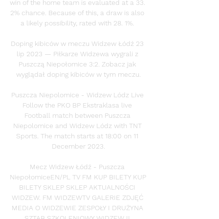
win of the home team is evaluated at a 33. 
2% chance. Because of this, a draw is also 
a likely possibility, rated with 28. 1%. 

Doping kibiców w meczu Widzew Łódź 23 
lip 2023 — Piłkarze Widzewa wygrali z 
Puszczą Niepołomice 3:2. Zobacz jak 
wyglądał doping kibiców w tym meczu.

Puszcza Niepolomice - Widzew Lódz Live 
Follow the PKO BP Ekstraklasa live 
Football match between Puszcza 
Niepolomice and Widzew Lódz with TNT 
Sports. The match starts at 18:00 on 11 
December 2023.

Mecz Widzew Łódź - Puszcza 
NiepołomiceEN/PL TV FM KUP BILETY KUP 
BILETY SKLEP SKLEP AKTUALNOŚCI 
WIDZEW. FM WIDZEWTV GALERIE ZDJĘĆ 
MEDIA O WIDZEWIE ZESPOŁY I DRUŻYNA 
SZTAB SZKOLENIOWY WIDZEW II 