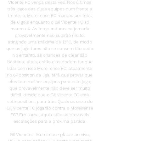
Vicente FC vença desta vez. Nos últimos 
três jogos das duas equipes num frente a 
frente, o, Moreirense FC marcou um total 
de 6 gols enquanto o Gil Vicente FC só 
marcou 4. As temperaturas na jornada 
provavelmente não subirão muito, 
atingindo uma máxima de 13°C, de modo 
que os jogadores não se cansem tão cedo. 
No entanto, as chances de clear são 
bastante altas, então elas podem ter que 
lidar com isso Moreirense FC, atualmente 
no 6º position da liga, terá que provar que 
eles tem melhor equipes para este jogo; 
que provavelmente não deve ser muito 
difícil, desde que o Gil Vicente FC está 
sete positions para trás. Quais os onze do 
Gil Vicente FC jogarão contra o Moreirense 
FC? Em suma, aqui estão as prováveis 
escalações para a próxima partida. 

Gil Vicente - Moreirense placar ao vivo, 
H2H e escalações Gil Vicente Moreirense 