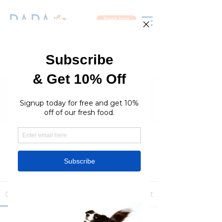
Fresh food
Groups
RaraPetcare Group
Public
·
396 members
Join
Discussion
Media
Members
About