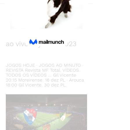
Back
Diana Podlesnova
December 10, 2023
Gil Vicente e Moreirense 
ao vivo hoje 11.12.2023
JOGOS HOJE · JOGOS AO MINUTO · 
REVISTA Revista MF Total. VÍDEOS. 
TODOS OS VÍDEOS ... Gil Vicente 
20:15 Moreirense. 16 dez PL · Arouca 
18:00 Gil Vicente. 30 dez PL.