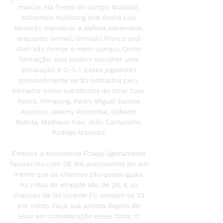
marcar. Na frente do campo Madson, 
Kobamelo Kudisang and André Luis 
tentarão manobrar a defesa adversária, 
enquanto Ismael, Goncalo Franco and 
Alan irão formar o meio-campo. Como 
formação, eles podem escolher uma 
escalação 4-2-3-1. Esses jogadores 
provavelmente serão indicados pelo 
treinador como substitutos do time: Caio, 
Ponck, Frimpong, Pedro Miguel Santos 
Aparicio, Jeremy Antonisse, Gilberto 
Batista, Matheus Aias, João Camancho, 
Rodrigo Macedo. 

Embora o Moreirense Fcseja ligeiramente 
favorecido com 38, 6%, precisamos ter em 
mente que as chances são quase iguais. 
As cotas de empate são de 28, 4, as 
chances de Gil Vicente FC rondam os 33 
por cento. Faça sua aposta depois de 
levar em consideração esses fatos: O 