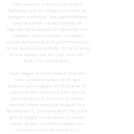
mais recentes, o técnico de 42 anos 
defendeu que os ‘cónegos’ precisam da 
“coragem e ambição” dos jogos transatos 
para vencerem o duelo minhoto de 
segunda-feira, perante um oponente com 
11 pontos, todos somados no Estádio 
Cidade de Barcelos, e 24 golos marcados, 
18 dos quais como anfitrião. “[O Gil Vicente] 
é uma equipa que, em casa, tem sido 
forte e faz muitos golos. 

Pedro Miguel Amorim Pereira Silva tem 
mais cartões amarelos (6) do que 
qualquer outro jogador do Gil Vicente FC. 
Lawrence Ofori recebeu 5 pelo lado do 
Moreirense FC. O vencedor do último 
encontro entre ambas as equipes foi o 
Moreirense FC O Moreirense FC não sofre 
gols há 4 jogos consecutivos. O número 
médio de gols no primeiro tempo nos 
confrontos entre Gil Vicente FC e 