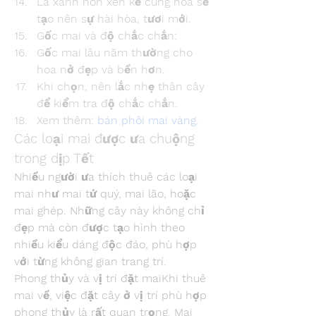
Lá xanh non xen kẽ cùng hoa sẽ 
tạo nên sự hài hòa, tươi mới.
Gốc mai và độ chắc chắn:
Gốc mai lâu năm thường cho 
hoa nở đẹp và bền hơn.
Khi chọn, nên lắc nhẹ thân cây 
để kiểm tra độ chắc chắn.
Xem thêm: 
bán phôi mai vàng
.
Các loại mai được ưa chuộng 
trong dịp Tết
Nhiều người ưa thích thuê các loại 
mai như mai tứ quý, mai lão, hoặc 
mai ghép. Những cây này không chỉ 
đẹp mà còn được tạo hình theo 
nhiều kiểu dáng độc đáo, phù hợp 
với từng không gian trang trí.
Phong thủy và vị trí đặt maiKhi thuê 
mai về, việc đặt cây ở vị trí phù hợp 
phong thủy là rất quan trọng. Mai 