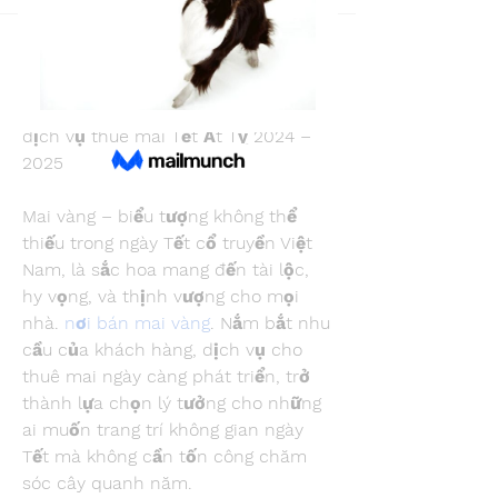
Back
Snake Boon
February 9, 2025
Khám phá những vườn mai đẹp và 
dịch vụ thuê mai Tết Ất Tỵ 2024 – 
2025
Mai vàng – biểu tượng không thể 
thiếu trong ngày Tết cổ truyền Việt 
Nam, là sắc hoa mang đến tài lộc, 
hy vọng, và thịnh vượng cho mọi 
nhà. 
nơi bán mai vàng
. Nắm bắt nhu 
cầu của khách hàng, dịch vụ cho 
thuê mai ngày càng phát triển, trở 
thành lựa chọn lý tưởng cho những 
ai muốn trang trí không gian ngày 
Tết mà không cần tốn công chăm 
sóc cây quanh năm.