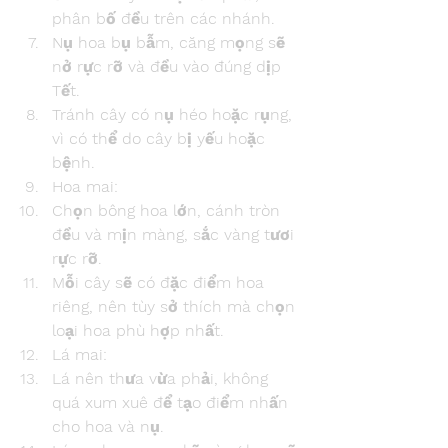
phân bố đều trên các nhánh.
Nụ hoa bụ bẫm, căng mọng sẽ 
nở rực rỡ và đều vào đúng dịp 
Tết.
Tránh cây có nụ héo hoặc rụng, 
vì có thể do cây bị yếu hoặc 
bệnh.
Hoa mai:
Chọn bông hoa lớn, cánh tròn 
đều và mịn màng, sắc vàng tươi 
rực rỡ.
Mỗi cây sẽ có đặc điểm hoa 
riêng, nên tùy sở thích mà chọn 
loại hoa phù hợp nhất.
Lá mai:
Lá nên thưa vừa phải, không 
quá xum xuê để tạo điểm nhấn 
cho hoa và nụ.