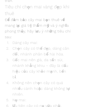
tràn.
Tiêu chí chọn mai vàng đẹp khi 
thuê
Để đảm bảo cây mai bạn thuê về 
mang lại giá trị thẩm mỹ và ý nghĩa 
phong thủy, hãy lưu ý những tiêu chí 
sau:
Dáng cây mai:
Chọn cây có thế đẹp, dáng cân 
đối, nhánh phân bổ hài hòa.
Gốc mai nên già, da sần sùi, 
nhánh khẳng khiu – đây là dấu 
hiệu của cây khỏe mạnh, bền 
bỉ.
Không nên chọn cây có quá 
nhiều cành hoặc dáng không tự 
nhiên.
Nụ mai:
Ưu tiên cây có nụ vừa phải, 