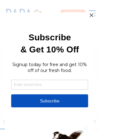
Fresh food
Groups
RaraPetcare Group
Public
·
396 members
Join
Discussion
Media
Members
About