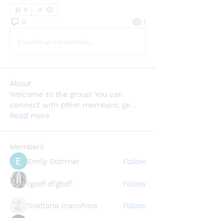
0
0
7
Escribir un comentario...
About
Welcome to the group! You can
connect with other members, ge
...
Read more
Members
Emily Störmer
Follow
rgsdf dfgbdf
Follow
Svetlana Inanshina
Follow