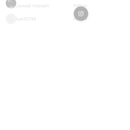
Jawad Hossain
Follow
lusi32748
Follow
lusi32748
See All Members (396)
Find a store