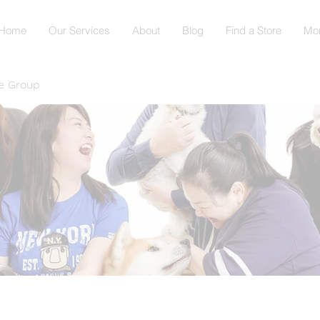
Home
Our Services
About
Blog
Find a Store
Mo
e Group