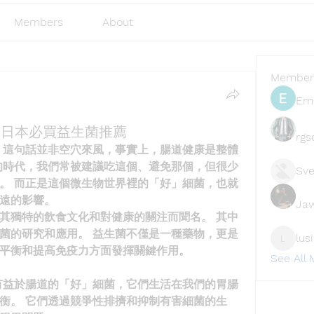
Members
About
Member
Emi
菌 日本必買益生菌推薦
rgs
 這句話並非空穴來風，事實上，腸道健康是整體
的時代，我們常被建議吃這個、避免那個，但很少
Sve
。 而正是這個微生物世界裡的「好」細菌，也就
遠的影響。
Ja
其獨特的飲食文化和對健康的關注而聞名。 其中
菌的研究和應用。 益生菌不僅是一種藥物，更是
lus
lusi327
平衡和提高免疫力方面發揮關鍵作用。
See All
有益於腸道的「好」細菌，它們生活在我們的胃腸
衡。 它們透過競爭性排擠和抑制有害細菌的生