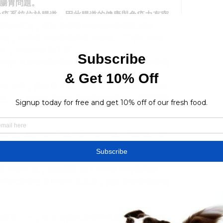
腸胃問題。
體免疫系統位於腸道，因此腸道的健康與免疫力有密
細胞的活動，幫助身體更好地抵抗疾病和感染。
食物，特別是有些較難消化的食物。 它們分解食
收，並減輕胃腸不適。
炎特性有助於減輕腸道炎症狀，如發炎性腸道疾病
。
研究表明，腸道與大腦之間存在著“腸腦軸”，而益
注。 一些益生菌被認為能夠緩解焦慮、憂鬱和壓
樣性，其中包括三種主要的益生菌：乳酸菌、比
酸菌。 每種類型都有獨特的特性和益處，以滿足
型的益生菌，每種類型都具有特定的特徵和益
康需求選擇合適的益生菌產品，無論是改善腸道健
。
菌類型之一，存在於優格和發酵乳製品中。 它們