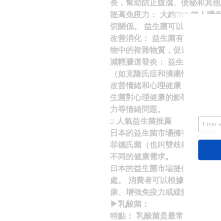
長，幫助防止腹瀉、便秘和其他
提高免疫力： 大約70%的人
切關係。 益生菌可以促進免疫
改善消化： 益生菌有助於消化
物中的複雜物質，促進養分的吸
減輕腸道發炎： 益生菌的抗發
（如克隆氏症和潰瘍性結腸炎）
改善情緒和心理健康： 最近的
生菌對心理健康的影響也備受關
力等情緒問題。
2.人氣益生菌推薦
日本的益生菌市場擁有廣泛的多
菲德氏菌（也叫雙歧桿菌）和酪
不同的健康需求。
日本的益生菌市場提供了多種類
處。 消費者可以根據個人的健
康、增強免疫力或緩解腸胃不適
▶乳酸菌：
特點： 乳酸菌是最常見的益生