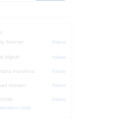
s
ly Störmer
Follow
df dfgbdf
Follow
tlana Inanshina
Follow
wad Hossain
Follow
i32748
Follow
48
 Members (396)