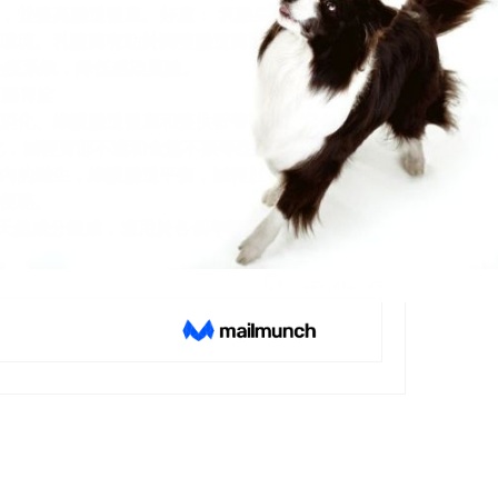
，並提高腸道健康。好處： 乳酸生成有助於抑制
環境。乳酸菌有助於調整腸道菌叢，減輕腹脹、
免疫系統，降低感染風險。
菌腸胃錠
進消化、維護腸道健康和提供營養補充。它包含了
化，減輕胃部不適和食慾不振等症狀。乳酸菌培養
內的滋生，維護腸道平衡，減輕肚子脹滿感，並
便秘。
天然成分製成，適用於各個年齡段的人群，包括
Find a store
0 Comments