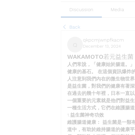
Discussion
Media
Back
qkpcmjwnpfkacm
December 13, 2024
qkpcmjwnpfkacm
WAKAMOTO若元益生
人們常說，「健康始於腸道。」
健康的基石。 在這個資訊爆炸
人注意到我們內在的微生物世界
是益生菌，對我們的健康有著深
在過去的幾十年裡，日本一直以
一個重要的元素就是他們對益生
一種生活方式，它們在維護腸道
1.益生菌神奇功效
維護腸道健康： 益生菌是一類
道中，有助於維持腸道的健康平