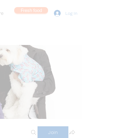
Fresh food
re
Log In
Join