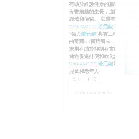
有助於維護健康的腸道微生物群
有害細菌的生長，進而改善腸道
腹瀉和便秘。 它還有助於增強
WAKAMOTO 若元錠
 強力益生
“強力
若元錠
“具有三種功能:促
曲毒菌NK菌培養末，有助於消
末則有助於抑制有害細菌在腸道
通過促進排便和軟化糞便來緩解
WAKAMOTO 若元錠
胃腸錠採用
兒童和老年人·
0
Write a comment...