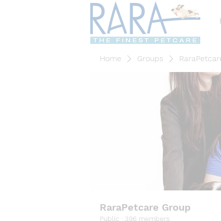
Home
Groups
RaraPetcar
RaraPetcare Group
Public
·
396 members