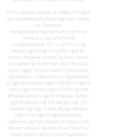
TFF 2. Lig Puan Cetveli ve Fikstür TFFLigler 
Ana SayfaTrendyol Süper Lig Puan Cetveli 
ve FikstürGol 
KrallığıKulüplerStatülerTarihçe ve Arşiv 
Trendyol 1. Lig HaberlerGol 
KrallığıStatüArşiv TFF 2. Lig TFF 3. Lig 
Rezerv LigU21 Ligi A2 ve PAF Lig Arşiv 
Sayfası Bölgesel Amatör Lig Puan Cetveli 
ve FikstürArşiv Amatörler AFDK Kararları 
Kadın Ligleri Turkcell Kadın Futbol Süper 
Ligi Kadınlar 1. LigiKadınlar 2. Ligi Kadınlar 
3. LigiArşiv Gelişim Ligleri U19 Elit A LigiU19 
Elit B LigiU17 Elit A LigiU17 Elit B Ligi U19 
Bölgesel Gelişim LigiU17 Bölgesel Gelişim 
LigiU16 Gelişim Ligi U15 Gelişim Ligi U14 
Gelişim Ligi Arşiv Futbol Altyapı Gelişim 
Ligleri U13 LigiU14 Ligi Plaj Futbolu 
LigiFutsal Ligi Puan Cetveli ve Fikstür Türk 
Telekom eSüper Lig StatüPuan Cetveli ve 
Fikstür Kadın Futbolu UEFA Playmakers 