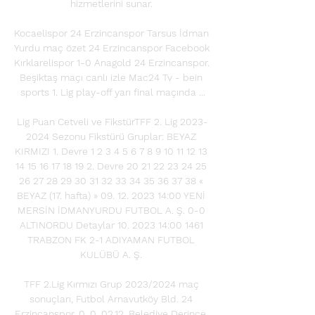
hizmetlerini sunar. 

Kocaelispor 24 Erzincanspor Tarsus İdman 
Yurdu maç özet 24 Erzincanspor Facebook 
Kırklarelispor 1-0 Anagold 24 Erzincanspor. 
Beşiktaş maçı canlı izle Mac24 Tv - bein 
sports 1. Lig play-off yarı final maçında ...

Lig Puan Cetveli ve FikstürTFF 2. Lig 2023-
2024 Sezonu Fikstürü Gruplar: BEYAZ 
KIRMIZI 1. Devre 1 2 3 4 5 6 7 8 9 10 11 12 13 
14 15 16 17 18 19 2. Devre 20 21 22 23 24 25 
26 27 28 29 30 31 32 33 34 35 36 37 38 « 
BEYAZ (17. hafta) » 09. 12. 2023 14:00 YENİ 
MERSİN İDMANYURDU FUTBOL A. Ş. 0-0 
ALTINORDU Detaylar 10. 2023 14:00 1461 
TRABZON FK 2-1 ADIYAMAN FUTBOL 
KULÜBÜ A. Ş. 

TFF 2.Lig Kırmızı Grup 2023/2024 maç 
sonuçları, Futbol Arnavutköy Bld. 24 
Erzincanspor. 0. 0. 02.12. Belediye Derince. 