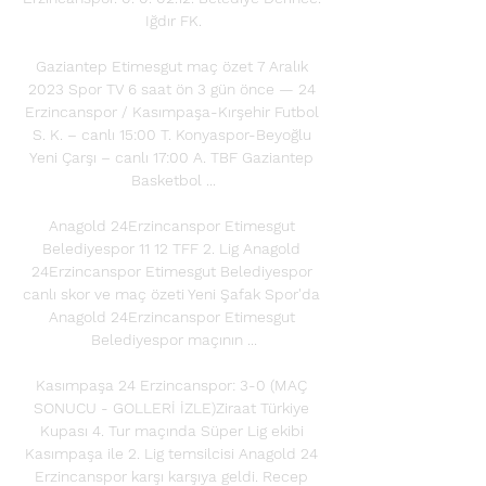
Iğdır FK.

Gaziantep Etimesgut maç özet 7 Aralık 
2023 Spor TV 6 saat ön 3 gün önce — 24 
Erzincanspor / Kasımpaşa-Kırşehir Futbol 
S. K. – canlı 15:00 T. Konyaspor-Beyoğlu 
Yeni Çarşı – canlı 17:00 A. TBF Gaziantep 
Basketbol ...

Anagold 24Erzincanspor Etimesgut 
Belediyespor 11 12 TFF 2. Lig Anagold 
24Erzincanspor Etimesgut Belediyespor 
canlı skor ve maç özeti Yeni Şafak Spor'da 
Anagold 24Erzincanspor Etimesgut 
Belediyespor maçının ...

Kasımpaşa 24 Erzincanspor: 3-0 (MAÇ 
SONUCU - GOLLERİ İZLE)Ziraat Türkiye 
Kupası 4. Tur maçında Süper Lig ekibi 
Kasımpaşa ile 2. Lig temsilcisi Anagold 24 
Erzincanspor karşı karşıya geldi. Recep 