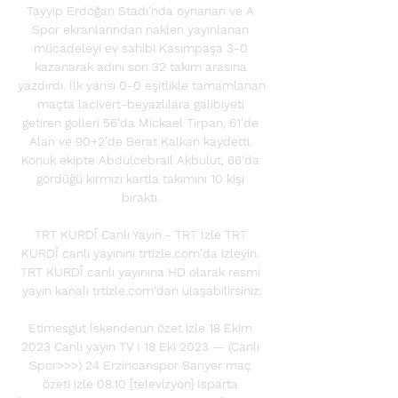
Tayyip Erdoğan Stadı'nda oynanan ve A 
Spor ekranlarından naklen yayınlanan 
mücadeleyi ev sahibi Kasımpaşa 3-0 
kazanarak adını son 32 takım arasına 
yazdırdı. İlk yarısı 0-0 eşitlikle tamamlanan 
maçta lacivert-beyazlılara galibiyeti 
getiren golleri 56'da Mickael Tirpan, 61'de 
Alan ve 90+2'de Berat Kalkan kaydetti. 
Konuk ekipte Abdulcebrail Akbulut, 66'da 
gördüğü kırmızı kartla takımını 10 kişi 
bıraktı. 

TRT KURDÎ Canlı Yayın - TRT İzle TRT 
KURDÎ canlı yayınını trtizle.com'da izleyin. 
TRT KURDÎ canlı yayınına HD olarak resmi 
yayın kanalı trtizle.com'dan ulaşabilirsiniz.

Etimesgut İskenderun özet izle 18 Ekim 
2023 Canlı yayın TV I 18 Eki 2023 — (Canlı 
Spor>>>) 24 Erzincanspor Sarıyer maç 
özeti izle 08.10 [televizyon] Isparta 