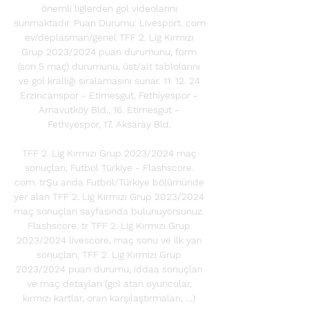
önemli liglerden gol videolarını 
sunmaktadır. Puan Durumu: Livesport. com 
ev/deplasman/genel TFF 2. Lig Kırmızı 
Grup 2023/2024 puan durumunu, form 
(son 5 maç) durumunu, üst/alt tablolarını 
ve gol krallığı sıralamasını sunar. 11. 12. 24 
Erzincanspor - Etimesgut, Fethiyespor - 
Arnavutköy Bld., 16. Etimesgut - 
Fethiyespor, 17. Aksaray Bld. 

TFF 2. Lig Kırmızı Grup 2023/2024 maç 
sonuçları, Futbol Türkiye - Flashscore. 
com. trŞu anda Futbol/Türkiye bölümünde 
yer alan TFF 2. Lig Kırmızı Grup 2023/2024 
maç sonuçları sayfasında bulunuyorsunuz. 
Flashscore. tr TFF 2. Lig Kırmızı Grup 
2023/2024 livescore, maç sonu ve ilk yarı 
sonuçları, TFF 2. Lig Kırmızı Grup 
2023/2024 puan durumu, iddaa sonuçları 
ve maç detayları (gol atan oyuncular, 
kırmızı kartlar, oran karşılaştırmaları, …) 