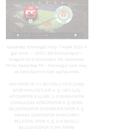
Gaziantep Etimesgut maçı 7 Aralık 2023 4 
gün önce — 2023 | BB Erzurumspor - 
Anagold 24 Erzincanspor 06. Gaziantep 
FK'da Gaziantep FK - Etimesgut canlı maç 
ve özeti Sporx'in özel sayfalarında.

VAN SPOR FK 1-2 BEYOĞLU YENİ ÇARŞI 
SPOR FAALİYETLERİ A. Ş. HES İLAÇ 
AFYONSPOR KULÜBÜ 2-0 BURSASPOR 
ZONGULDAK KÖMÜRSPOR A. Ş SERİK 
BELEDİYESPOR DİYARBEKİR SPOR A. Ş. 
ANKARA DEMİRSPOR KARACABEY 
BELEDİYE SPOR A. Ş. 3-0 NAZİLLİ 
BELEDİYESPOR TUNA TARIM 