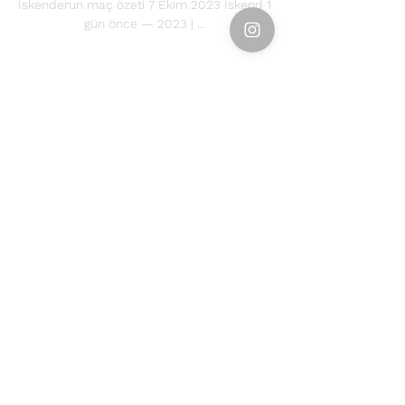
İskenderun maç özeti 7 Ekim 2023 İskend 1 
gün önce — 2023 | ...
0
0
Write a comment...
About
Welcome to the group! You can
connect with other members, ge
...
Read more
Members
Emily Störmer
Follow
rgsdf dfgbdf
Follow