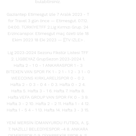
bulabilirsiniz. 

Gaziantep Etimesgut izle 7 Aralık 2023 - T 
for Travel 3 gün önce — Etimesgut. 07.12. 
04:00. TÜRKİYETFF 2.Lig Kırmızı Grup. 24 
Erzincanspor. Etimesgut maç özeti izle 18 
Ekim 2023 18 Eki 2023 — [[TV IZLE> .

Lig 2023-2024 Sezonu Fikstür Listesi TFF 
2. LİGBEYAZ GrupSezon 2023-2024 1. 
Hafta 2 - 1 0 - 1 ANKARASPOR 1 - 3 
BITEXEN VAN SPOR FK 1 - 2 1 - 1 2 - 3 1 - 0 
WEECOINS KIRKLARELİSPOR 0 - 0 2. 
Hafta 2 - 0 3 - 0 4 - 0 3. Hafta 0 - 2 4. 
Hafta 5. Hafta 3 - 1 6. Hafta 7. Hafta 8. 
Hafta VEFA GROUP VAN SPOR FK 0 - 3 9. 
Hafta 3 - 2 10. Hafta 2 - 2 11. Hafta 1 - 4 12. 
Hafta 1 - 5 4 - 1 13. Hafta 14. Hafta 3 - 3 15. 

YENİ MERSİN İDMANYURDU FUTBOL A. Ş. 
7. NAZİLLİ BELEDİYESPOR -4 8. ANKARA 
DEMİRSPOR 0 9. DİYARBEKİR SPOR A. Ş. 