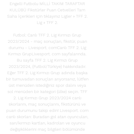
Engelli Futbolu MİLLİ TAKIM TARAFTAR 
KULÜBÜ Fikstürler Puan Cetvelleri Tam 
Saha İçerikleri için tıklayınız Ligler » TFF 2. 
Lig » TFF 2. 

Futbol: Canlı TFF 2. Lig Kırmızı Grup 
2023/2024 - maç sonuçları, fikstür, puan 
durumu - Livesport. comCanlı TFF 2. Lig 
Kırmızı GrupLivesport. com sayfalarında. 
Bu sayfa TFF 2. Lig Kırmızı Grup 
2023/2024, (Futbol/Türkiye) hakkındadır. 
Eğer TFF 2. Lig Kırmızı Grup adında başka 
bir turnuvadan sonuçları arıyorsanız, lütfen 
üst menüden istediğiniz spor dalını veya 
sol menüden bir kategori (ülke) seçin. TFF 
2. Lig Kırmızı Grup 2023/2024 canlı 
skorlarını, maç sonuçlarını, fikstürünü ve 
puan durumunu takip edin! Livesport. com 
canlı skorları: Buradan gol atan oyuncuları, 
sarı/kırmızı kartları, kadroları ve oyuncu 
değişikliklerini maç bilgileri bölümünde 