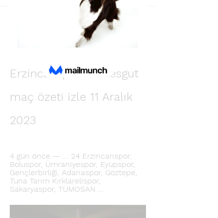
Back
Геннадий Кропивников
December 10, 2023
[Online izle!] 24 
Erzincanspor Etimesgut 
maç özeti izle 11 Aralık 
2023
4 gün önce — ... 24 Erzincanspor, 
Boluspor, Ümraniyespor, Eyüpspor, 
Gençlerbirliği, Adanaspor, Göztepe, 
Tuna Tarım Kırklarelispor, 
Sakaryaspor, TÜMOSAN ...