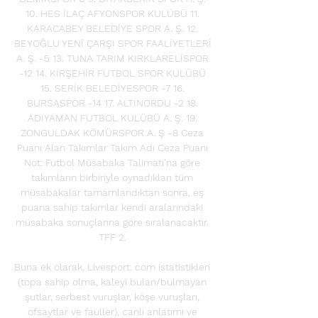
10. HES İLAÇ AFYONSPOR KULÜBÜ 11. 
KARACABEY BELEDİYE SPOR A. Ş. 12. 
BEYOĞLU YENİ ÇARŞI SPOR FAALİYETLERİ 
A. Ş. -5 13. TUNA TARIM KIRKLARELİSPOR 
-12 14. KIRŞEHİR FUTBOL SPOR KULÜBÜ 
15. SERİK BELEDİYESPOR -7 16. 
BURSASPOR -14 17. ALTINORDU -2 18. 
ADIYAMAN FUTBOL KULÜBÜ A. Ş. 19. 
ZONGULDAK KÖMÜRSPOR A. Ş -8 Ceza 
Puanı Alan Takımlar Takım Adı Ceza Puanı 
Not: Futbol Müsabaka Talimatı'na göre 
takımların birbiriyle oynadıkları tüm 
müsabakalar tamamlandıktan sonra, eş 
puana sahip takımlar kendi aralarındaki 
müsabaka sonuçlarına göre sıralanacaktır. 
TFF 2. 

Buna ek olarak, Livesport. com istatistikleri 
(topa sahip olma, kaleyi bulan/bulmayan 
şutlar, serbest vuruşlar, köşe vuruşları, 
ofsaytlar ve fauller), canlı anlatımı ve 