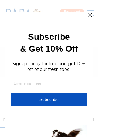
Fresh food
Groups
RaraPetcare Group
Public
·
396 members
Join
Discussion
Media
Members
About