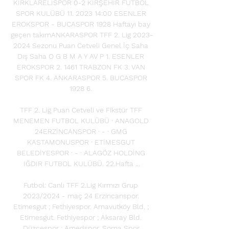
KIRKLARELİSPOR 0-2 KIRŞEHİR FUTBOL 
SPOR KULÜBÜ 11. 2023 14:00 ESENLER 
EROKSPOR - BUCASPOR 1928 Haftayı bay 
geçen takımANKARASPOR TFF 2. Lig 2023-
2024 Sezonu Puan Cetveli Genel İç Saha 
Dış Saha O G B M A Y AV P 1. ESENLER 
EROKSPOR 2. 1461 TRABZON FK 3. VAN 
SPOR FK 4. ANKARASPOR 5. BUCASPOR 
1928 6. 

TFF 2. Lig Puan Cetveli ve Fikstür TFF 
MENEMEN FUTBOL KULÜBÜ · ANAGOLD 
24ERZİNCANSPOR · - · GMG 
KASTAMONUSPOR · ETİMESGUT 
BELEDİYESPOR · - · ALAGÖZ HOLDİNG 
IĞDIR FUTBOL KULÜBÜ. 22.Hafta ...

Futbol: Canlı TFF 2.Lig Kırmızı Grup 
2023/2024 - maç 24 Erzincanspor. 
Etimesgut ; Fethiyespor. Arnavutköy Bld. ; 
Etimesgut. Fethiyespor ; Aksaray Bld. 
Düzcespor ; Amedspor. Soma Spor.
